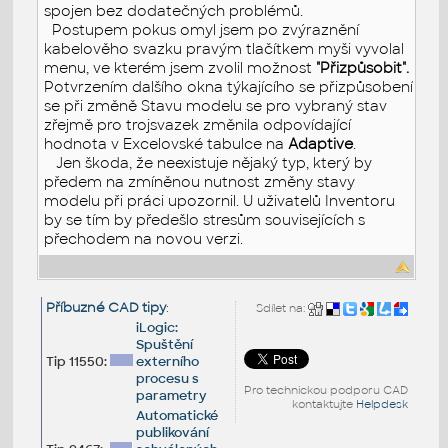
spojen bez dodatečných problémů.
Postupem pokus omyl jsem po zvýraznění
kabelověho svazku pravým tlačítkem myši vyvolal
menu, ve kterém jsem zvolil možnost
"Přizpůsobit".
Potvrzením dalšího okna týkajícího se přizpůsobení
se při změně Stavu modelu se pro vybraný stav
zřejmě pro trojsvazek změnila odpovídající
hodnota v Excelovské tabulce na
Adaptive
.
Jen škoda, že neexistuje nějaký typ, který by
předem na zmíněnou nutnost změny stavy
modelu při práci upozornil. U uživatelů Inventoru
by se tím by předešlo stresům souvisejících s
přechodem na novou verzi.
Příbuzné CAD tipy
:
Sdílet na:
iLogic:
Spuštění
Tip 11550:
externího
procesu s
Pro technickou podporu CAD
parametry
kontaktujte
Helpdesk
Automatické
publikování