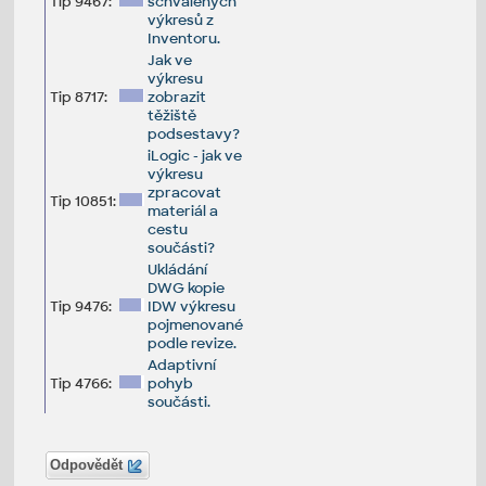
Tip 9467:
schválených
výkresů z
Inventoru.
Jak ve
výkresu
Tip 8717:
zobrazit
těžiště
podsestavy?
iLogic - jak ve
výkresu
zpracovat
Tip 10851:
materiál a
cestu
součásti?
Ukládání
DWG kopie
Tip 9476:
IDW výkresu
pojmenované
podle revize.
Adaptivní
Tip 4766:
pohyb
součásti.
Odpovědět