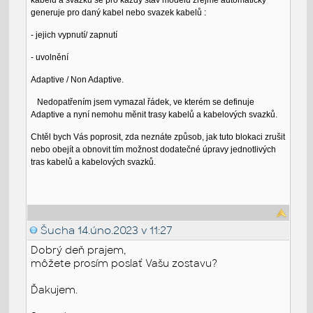
generuje pro daný kabel nebo svazek kabelů :
- jejich vypnutí/ zapnutí
- uvolnění
Adaptive / Non Adaptive.
Nedopatřením jsem vymazal řádek, ve kterém se definuje
Adaptive a nyní nemohu měnit trasy kabelů a kabelových svazků.
Chtěl bych Vás poprosit, zda neznáte způsob, jak tuto blokaci zrušit
nebo obejít a obnovit tím možnost dodatečné úpravy jednotlivých
tras kabelů a kabelových svazků.
Šucha
14.úno.2023 v 11:27
Dobrý deň prajem,
môžete prosím poslať Vašu zostavu?
Ďakujem.