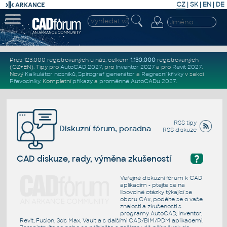
CZ
|
SK
|
EN
|
DE
Přes 123.000 registrovaných u nás, celkem
1.130.000
registrovaných
(CZ+EN)
. Tipy pro
AutoCAD 2027
, pro
Inventor 2027
a pro
Revit 2027
.
Nový
Kalkulátor nosníků
,
Spirograf generátor
a
Regresní křivky
v sekci
Převodníky
.
Kompletní
příkazy
a
proměnné AutoCADu 2027
.
RSS tipy
Diskuzní fórum, poradna
RSS diskuze
?
CAD diskuze, rady, výměna zkušeností
Veřejné diskuzní fórum k CAD
aplikacím - ptejte se na
libovolné otázky týkající se
oboru CAx, podělte se o vaše
znalosti a zkušenosti s
programy AutoCAD, Inventor,
Revit, Fusion, 3ds Max, Vault a s dalšími CAD/BIM/PDM aplikacemi.