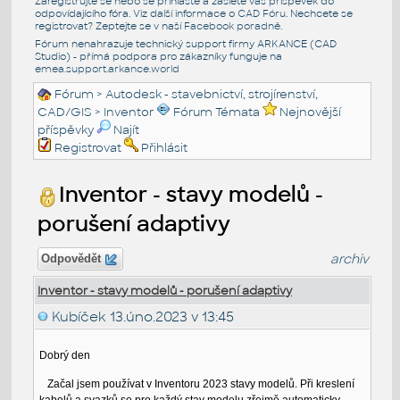
Zaregistrujte se nebo se přihlašte a zašlete váš příspěvek do
odpovídajícího fóra. Viz další informace o
CAD Fóru
. Nechcete se
registrovat? Zeptejte se v naší
Facebook poradně
.
Fórum nenahrazuje technický support firmy ARKANCE (CAD
Studio) - přímá podpora pro zákazníky funguje na
emea.support.arkance.world
Fórum
>
Autodesk - stavebnictví, strojírenství,
CAD/GIS
>
Inventor
Fórum Témata
Nejnovější
příspěvky
Najít
Registrovat
Přihlásit
Inventor - stavy modelů -
porušení adaptivy
archiv
Odpovědět
Inventor - stavy modelů - porušení adaptivy
Kubíček
13.úno.2023 v 13:45
Dobrý den
Začal jsem používat v Inventoru 2023 stavy modelů. Při kreslení
kabelů a svazků se pro každý stav modelu zřejmě automaticky