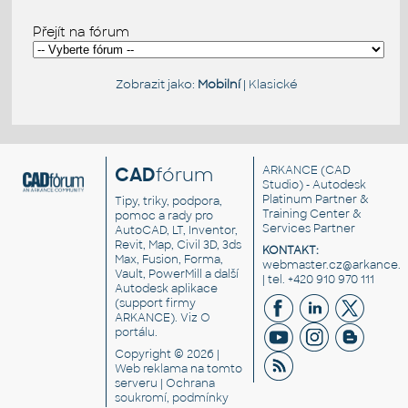
Přejít na fórum
Zobrazit jako:
Mobilní
|
Klasické
CAD
fórum
ARKANCE
(CAD
Studio) - Autodesk
Platinum Partner &
Tipy, triky, podpora,
Training Center &
pomoc a rady pro
Services Partner
AutoCAD, LT, Inventor,
Revit, Map, Civil 3D, 3ds
KONTAKT:
Max, Fusion, Forma,
webmaster.cz@arkance.w
Vault, PowerMill a další
| tel. +420 910 970 111
Autodesk aplikace
(support firmy
ARKANCE). Viz
O
portálu
.
Copyright © 2026 |
Web reklama
na tomto
serveru |
Ochrana
soukromí, podmínky