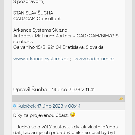
S pozdravom,
STANISLAV ŠUCHA
CAD/CAM Consultant
Arkance Systems SK s.r.o.
Autodesk Platinum Partner – CAD/CAM/BIM/GIS
solutions
Galvaniho 15/B, 821 04 Bratislava, Slovakia
www.arkance-systems.cz
;
www.cadforum.cz
Upravil Šucha - 14.úno.2023 v 11:41
Kubíček
17.úno.2023 v 08:44
Díky za projevenou účast.
Jedná se o větší sestavu, kdy jak vlastní přenos
dat, tak ani jejich případný únik nemusel by být