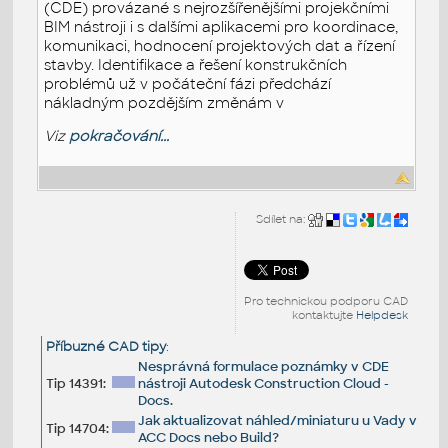
(CDE) provázané s nejrozšířenějšími projekčními
BIM nástroji i s dalšími aplikacemi pro koordinace,
komunikaci, hodnocení projektových dat a řízení
stavby. Identifikace a řešení konstrukčních
problémů už v počáteční fázi předchází
nákladným pozdějším změnám v
Viz
pokračování...
Sdílet na:
Pro technickou podporu CAD
kontaktujte
Helpdesk
Příbuzné CAD tipy
:
Nesprávná formulace poznámky v CDE
Tip 14391:
nástroji Autodesk Construction Cloud -
Docs.
Jak aktualizovat náhled/miniaturu u Vady v
Tip 14704:
ACC Docs nebo Build?