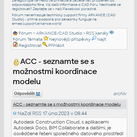
Zaregistrujte se nebo se přihlašte a zašlete váš příspěvek do
odpovídajícího fóra. Viz další informace o
CAD Fóru
. Nechcete se
registrovat? Zeptejte se v naší
Facebook poradně
.
Fórum nenahrazuje technický support firmy ARKANCE (CAD
Studio) - přímá podpora pro zákazníky funguje na
emea.support.arkance.world
Fórum
>
ARKANCE/CAD Studio
>
RSS kanály
Fórum Témata
Nejnovější příspěvky
Najít
Registrovat
Přihlásit
ACC - seznamte se s
možnostmi koordinace
modelu
archiv
Odpovědět
ACC - seznamte se s možnostmi koordinace modelu
NaZdi RSS
17.úno.2023 v 08:44
Autodesk Construction Cloud, s aplikacemi
Autodesk Docs, BIM Collaborate a dalšími, je
osvědčené řešení společného datového prostředí