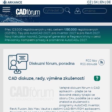
CZ
|
SK
|
EN
|
DE
Přes 123.000 registrovaných u nás, celkem
1.130.000
registrovaných
(CZ+EN)
. Tipy pro
AutoCAD 2027
, pro
Inventor 2027
a pro
Revit 2027
.
Nový
Kalkulátor nosníků
,
Spirograf generátor
a
Regresní křivky
v sekci
Převodníky
.
Kompletní
příkazy
a
proměnné AutoCADu 2027
.
RSS tipy
Diskuzní fórum, poradna
RSS diskuze
?
CAD diskuze, rady, výměna zkušeností
Veřejné diskuzní fórum k CAD
aplikacím - ptejte se na
libovolné otázky týkající se
oboru CAx, podělte se o vaše
znalosti a zkušenosti s
programy AutoCAD, Inventor,
Revit, Fusion, 3ds Max, Vault a s dalšími CAD/BIM/PDM aplikacemi.