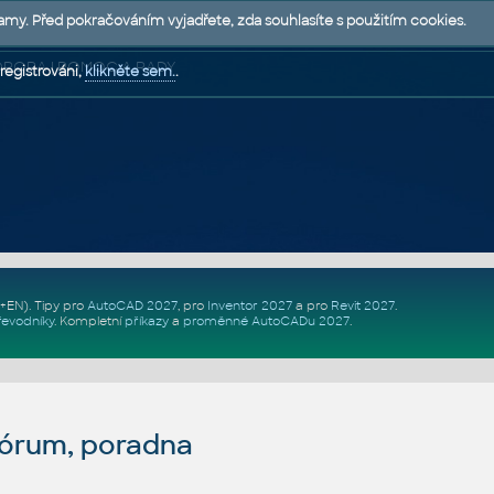
lamy. Před pokračováním vyjadřete, zda souhlasíte s použitím cookies.
 PODPORA | POMOC A RADY
registrováni,
klikněte sem.
.
Z+EN)
. Tipy pro
AutoCAD 2027
, pro
Inventor 2027
a pro
Revit 2027
.
řevodníky
.
Kompletní
příkazy
a
proměnné AutoCADu 2027
.
fórum, poradna