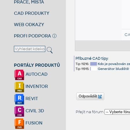
PRÁCE, MÍSTA
CAD PRODUKTY
WEB ODKAZY
CA
PROFI PODPORA
ⓘ
Příbuzné CAD tipy
:
Tip 11216:
Kdo je považován za
PORTÁLY PRODUKTŮ
Tip 11915:
Generátor bludiště
AUTOCAD
INVENTOR
Odpovědět
REVIT
CIVIL 3D
Přejít na fórum
FUSION