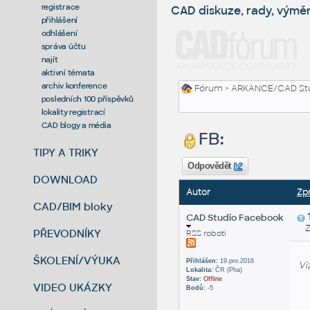
registrace
CAD diskuze, rady, výmě
přihlášení
odhlášení
správa účtu
najít
aktivní témata
archiv konference
Fórum
>
ARKANCE/CAD St
posledních 100 příspěvků
lokality registrací
CAD blogy a média
FB:
TIPY A TRIKY
Odpovědět
DOWNLOAD
Autor
Zp
CAD/BIM bloky
CAD Studio Facebook
Zas
PŘEVODNÍKY
RSS roboti
ŠKOLENÍ/VÝUKA
Přihlášen:
19.pro.2016
Vi
Lokalita:
ČR (Pha)
Stav:
Offline
VIDEO UKÁZKY
Bodů:
-5