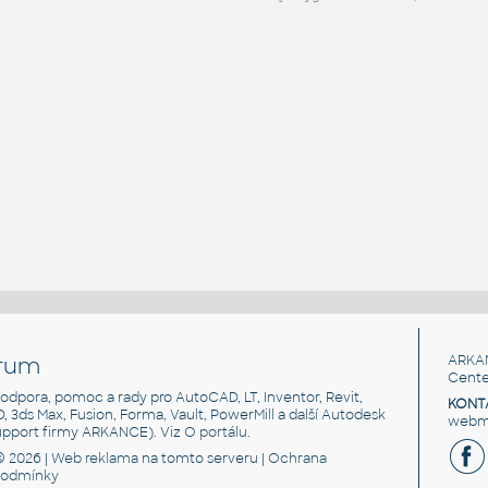
rum
ARKA
Cente
, podpora, pomoc a rady pro AutoCAD, LT, Inventor, Revit,
KONT
3D, 3ds Max, Fusion, Forma, Vault, PowerMill a další Autodesk
webma
support firmy ARKANCE). Viz
O portálu
.
© 2026 |
Web reklama
na tomto serveru |
Ochrana
podmínky