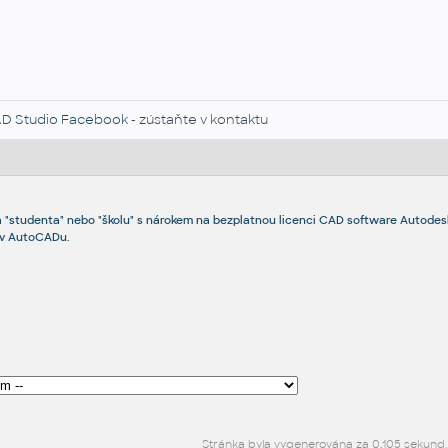
D Studio Facebook
- zústaňte v kontaktu
 "studenta" nebo "školu" s nárokem na bezplatnou licenci CAD software Autodes
 v AutoCADu.
Stránka byla vygenerována za 0,105 sekund.