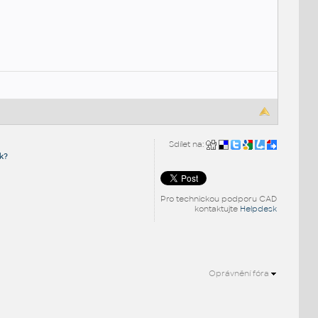
Sdílet na:
k?
Pro technickou podporu CAD
kontaktujte
Helpdesk
Oprávnění fóra