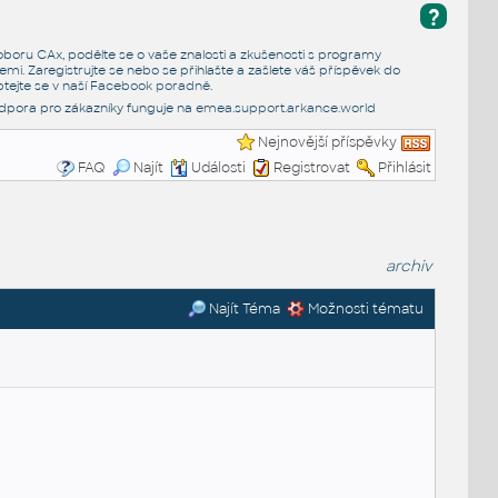
?
e oboru CAx, podělte se o vaše znalosti a zkušenosti s programy
emi. Zaregistrujte se nebo se přihlašte a zašlete váš příspěvek do
tejte se v naší
Facebook poradně
.
dpora pro zákazníky funguje na
emea.support.arkance.world
Nejnovější příspěvky
FAQ
Najít
Události
Registrovat
Přihlásit
archiv
Najít Téma
Možnosti tématu