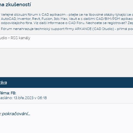
na zkušeností
Veřejné diskuzní fórum k CAD aplikacím - ptejte se na libovolné otázky týkající s
AutoCAD, Inventor, Revit, Fusion, 3ds Max, Vault a s dalšími CAD/BIM/PDM aplikac
odpovídajícího fóra. Viz další informace o
CAD Fóru
. Nechcete se registrovat? Zep
Fórum nenahrazuje technický support firmy ARKANCE (CAD Studio) - přímá po
udio
>
RSS kanály
ráva
Téma: FB:
láno: 13.bře.2023 v 06:18
z
pokračování...