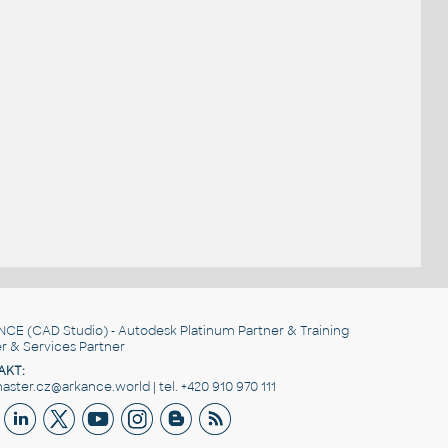
NCE
(CAD Studio) - Autodesk Platinum Partner & Training
r & Services Partner
AKT:
ster.cz@arkance.world | tel. +420 910 970 111