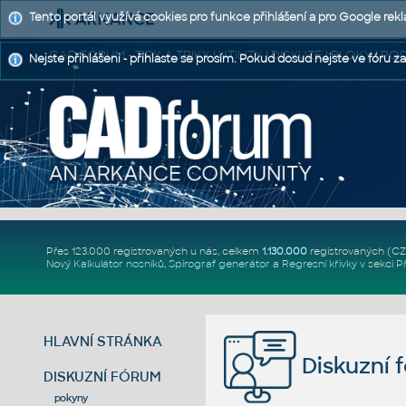
Tento portál využívá cookies pro funkce přihlášení a pro Google rek
CAD FÓRUM - TIPY A TRIKY | UTILITY | DISKUZE | BLOKY |
Nejste přihlášeni - přihlaste se prosím. Pokud dosud nejste ve fóru za
Přes 123.000 registrovaných u nás, celkem
1.130.000
registrovaných (C
Nový
Kalkulátor nosníků
,
Spirograf generátor
a
Regresní křivky
v sekci
P
HLAVNÍ STRÁNKA
Diskuzní 
DISKUZNÍ FÓRUM
pokyny