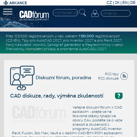
CZ
|
SK
|
EN
|
DE
Přes 123.000 registrovaných u nás, celkem
1.130.000
registrovaných
(CZ+EN)
. Tipy pro
AutoCAD 2027
, pro
Inventor 2027
a pro
Revit 2027
.
Nový
Kalkulátor nosníků
,
Spirograf generátor
a
Regresní křivky
v sekci
Převodníky
.
Kompletní
příkazy
a
proměnné AutoCADu 2027
.
RSS tipy
Diskuzní fórum, poradna
RSS diskuze
?
CAD diskuze, rady, výměna zkušeností
Veřejné diskuzní fórum k CAD
aplikacím - ptejte se na
libovolné otázky týkající se
oboru CAx, podělte se o vaše
znalosti a zkušenosti s
programy AutoCAD, Inventor,
Revit, Fusion, 3ds Max, Vault a s dalšími CAD/BIM/PDM aplikacemi.