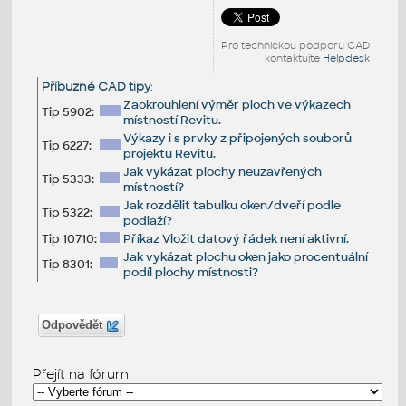
Pro technickou podporu CAD
kontaktujte
Helpdesk
Příbuzné CAD tipy
:
Zaokrouhlení výměr ploch ve výkazech
Tip 5902:
místností Revitu.
Výkazy i s prvky z připojených souborů
Tip 6227:
projektu Revitu.
Jak vykázat plochy neuzavřených
Tip 5333:
místností?
Jak rozdělit tabulku oken/dveří podle
Tip 5322:
podlaží?
Tip 10710:
Příkaz Vložit datový řádek není aktivní.
Jak vykázat plochu oken jako procentuální
Tip 8301:
podíl plochy místnosti?
Odpovědět
Přejít na fórum