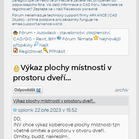
Zaregistrujte se nebo se přihlašte a zašlete váš příspěvek do
odpovídajícího fóra. Viz další informace o
CAD Fóru
. Nechcete se
registrovat? Zeptejte se v naší
Facebook poradně
.
Fórum nenahrazuje technický support firmy ARKANCE (CAD
Studio) - přímá podpora pro zákazníky funguje na
emea.support.arkance.world
Fórum
>
Autodesk - stavebnictví, strojírenství,
CAD/GIS
>
Revit, BIM
Fórum Témata
Nejnovější
příspěvky
Najít
Registrovat
Přihlásit
Výkaz plochy místnosti v
prostoru dveří...
archiv
Odpovědět
Výkaz plochy místnosti v prostoru dveří...
splonk
22.bře.2023 v 15:52
DD,
INV chce výkaz kobercové plochy místnosti tzn
včetně omítek a prostoru v otvoru dveří...
Omítky, budiž, nakreslím...