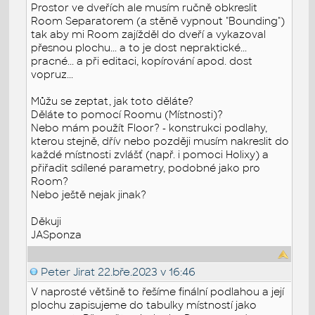
Prostor ve dveřích ale musím ručně obkreslit
Room Separatorem (a stěně vypnout "Bounding")
tak aby mi Room zajížděl do dveří a vykazoval
přesnou plochu... a to je dost nepraktické...
pracné... a při editaci, kopírování apod. dost
vopruz...
Můžu se zeptat, jak toto děláte?
Děláte to pomocí Roomu (Místnosti)?
Nebo mám použít Floor? - konstrukci podlahy,
kterou stejně, dřív nebo později musím nakreslit do
každé místnosti zvlášť (např. i pomoci Holixy) a
přiřadit sdílené parametry, podobné jako pro
Room?
Nebo ještě nejak jinak?
Děkuji
JASponza
Peter Jirat
22.bře.2023 v 16:46
V naprosté většině to řešíme finální podlahou a její
plochu zapisujeme do tabulky místností jako