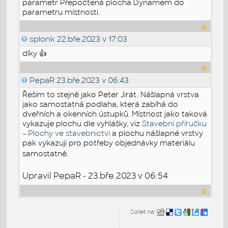
parametr Přepočtená plocha Dynamem do
parametru místnosti.
splonk
22.bře.2023 v 17:03
díky 👍
PepaR
23.bře.2023 v 06:43
Řeším to stejně jako Peter Jirát. Nášlapná vrstva
jako samostatná podlaha, která zabíhá do
dveřních a okenních ústupků. Místnost jako taková
vykazuje plochu dle vyhlášky, viz
Stavební příručku
– Plochy ve stavebnictví
a plochu nášlapné vrstvy
pak vykazuji pro potřeby objednávky materiálu
samostatně.
Upravil PepaR - 23.bře.2023 v 06:54
Sdílet na: