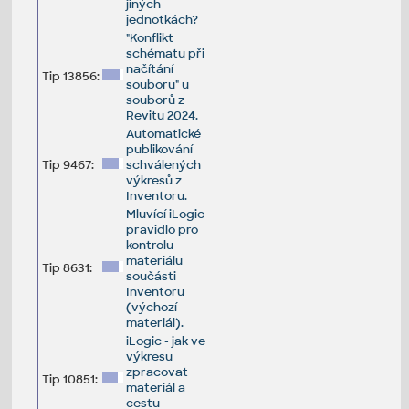
jiných
jednotkách?
"Konflikt
schématu při
načítání
Tip 13856:
souboru" u
souborů z
Revitu 2024.
Automatické
publikování
Tip 9467:
schválených
výkresů z
Inventoru.
Mluvící iLogic
pravidlo pro
kontrolu
materiálu
Tip 8631:
součásti
Inventoru
(výchozí
materiál).
iLogic - jak ve
výkresu
zpracovat
Tip 10851:
materiál a
cestu