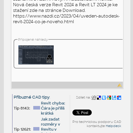
Nová česká verze Revit 2024 a Revit LT 2024 je ke
stažení zde na stránce Download.
https://www.nazdi.cz/2023/04/uveden-autodesk-
revit-2024-co-je-noveho.html
Připojené náhledy
Příbuzné CAD tipy
:
Sdílet na:
Revit chyba:
Tip 8143:
Čára je příliš
krátká
Jak zadat
Pro technickou podporu CAD
rozměry v
kontaktujte
Helpdesk
Tip 12621:
Revitu v