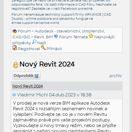
Zaregistrujte se nebo se přihlašte a zašlete váš příspěvek do
odpovídajícího fóra. Viz další informace o
CAD Fóru
. Nechcete se
registrovat? Zeptejte se v naší
Facebook poradně
.
Fórum nenahrazuje technický support firmy ARKANCE (CAD
Studio) - přímá podpora pro zákazníky funguje na
emea.support.arkance.world
Fórum
>
Autodesk - stavebnictví, strojírenství,
CAD/GIS
>
Revit, BIM
Fórum Témata
Nejnovější
příspěvky
Najít
Registrovat
Přihlásit
Nový Revit 2024
archiv
Odpovědět
Nový Revit 2024
Vladimír Michl
04.dub.2023 v 18:38
V prodeji je nová verze BIM aplikace Autodesk
Revit 2024 s rozsáhlým seznamem novinek a
vylepšení. Podívejte se, co je v novém Revitu
zajímavého právě pro vaše projekční postupy.
Vyzkoušejte si nový tmavý režim, nebo se přijďte
seznámit s našimi novými nadstavbami Revitu.