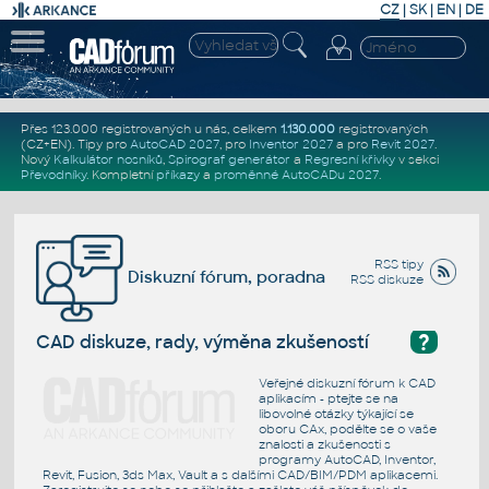
CZ
|
SK
|
EN
|
DE
Přes 123.000 registrovaných u nás, celkem
1.130.000
registrovaných
(CZ+EN)
. Tipy pro
AutoCAD 2027
, pro
Inventor 2027
a pro
Revit 2027
.
Nový
Kalkulátor nosníků
,
Spirograf generátor
a
Regresní křivky
v sekci
Převodníky
.
Kompletní
příkazy
a
proměnné AutoCADu 2027
.
RSS tipy
Diskuzní fórum, poradna
RSS diskuze
?
CAD diskuze, rady, výměna zkušeností
Veřejné diskuzní fórum k CAD
aplikacím - ptejte se na
libovolné otázky týkající se
oboru CAx, podělte se o vaše
znalosti a zkušenosti s
programy AutoCAD, Inventor,
Revit, Fusion, 3ds Max, Vault a s dalšími CAD/BIM/PDM aplikacemi.