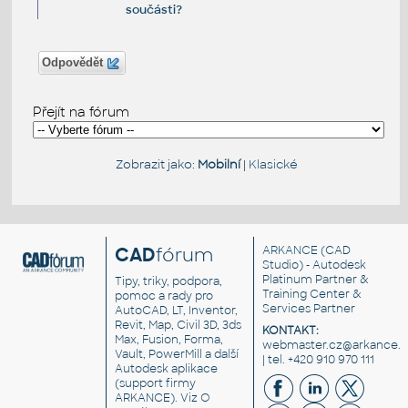
součásti?
Odpovědět
Přejít na fórum
Zobrazit jako:
Mobilní
|
Klasické
CAD
fórum
ARKANCE
(CAD
Studio) - Autodesk
Platinum Partner &
Tipy, triky, podpora,
Training Center &
pomoc a rady pro
Services Partner
AutoCAD, LT, Inventor,
Revit, Map, Civil 3D, 3ds
KONTAKT:
Max, Fusion, Forma,
webmaster.cz@arkance.w
Vault, PowerMill a další
| tel. +420 910 970 111
Autodesk aplikace
(support firmy
ARKANCE). Viz
O