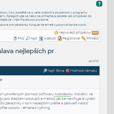
?
e oboru CAx, podělte se o vaše znalosti a zkušenosti s programy
emi. Zaregistrujte se nebo se přihlašte a zašlete váš příspěvek do
tejte se v naší
Facebook poradně
.
dpora pro zákazníky funguje na
emea.support.arkance.world
Nejnovější příspěvky
FAQ
Najít
Události
Registrovat
Přihlásit
lava nejlepších pr
archiv
Najít Téma
Možnosti tématu
pr
ací vytvořených pomocí softwaru
Autodesk
u. Odvětví, ve
k
u pro zlepšení postupů a metod, jak se navrhuje a vyrábí
 zákazníky v tom nejlepším světle a zároveň nabízí
oříte cokoliv - #MakeAnything