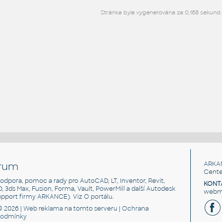
Stránka byla vygenerována za 0,168 sekund.
rum
ARKA
Cente
, podpora, pomoc a rady pro AutoCAD, LT, Inventor, Revit,
KONT
3D, 3ds Max, Fusion, Forma, Vault, PowerMill a další Autodesk
webma
support firmy ARKANCE). Viz
O portálu
.
© 2026 |
Web reklama
na tomto serveru |
Ochrana
podmínky