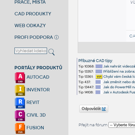
PRÁCE, MÍSTA
Vi
CAD PRODUKTY
WEB ODKAZY
CA
PROFI PODPORA
ⓘ
Příbuzné CAD tipy
:
Tip 10368:
Jak nahrát videoz
PORTÁLY PRODUKTŮ
Tip 13357:
Přiblížení na zobr
AUTOCAD
Tip 13361:
Chybí vám česká l
Tip 437:
Jak změnit nebo do
Tip 13447:
Jak do PowerMill 
INVENTOR
Tip 14108:
Jak v Autodesk Fus
REVIT
Odpovědět
CIVIL 3D
Přejít na fórum
FUSION