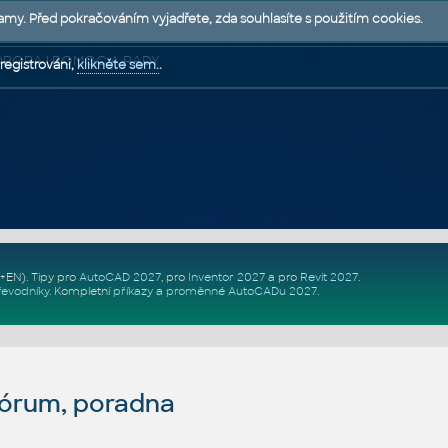
lamy. Před pokračováním vyjadřete, zda souhlasíte s použitím cookies.
 PODPORA | POMOC A RADY
registrováni,
klikněte sem.
.
Z+EN)
. Tipy pro
AutoCAD 2027
, pro
Inventor 2027
a pro
Revit 2027
.
řevodníky
.
Kompletní
příkazy
a
proměnné AutoCADu 2027
.
fórum, poradna