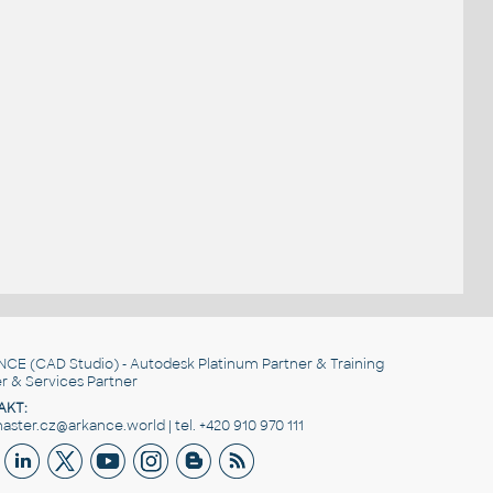
NCE
(CAD Studio) - Autodesk Platinum Partner & Training
r & Services Partner
AKT:
ster.cz@arkance.world | tel. +420 910 970 111