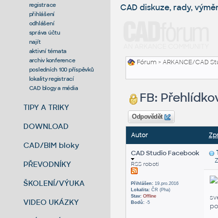
registrace
CAD diskuze, rady, výmě
přihlášení
odhlášení
správa účtu
najít
aktivní témata
archiv konference
Fórum
>
ARKANCE/CAD St
posledních 100 příspěvků
lokality registrací
CAD blogy a média
FB: Přehlídko
TIPY A TRIKY
Odpovědět
DOWNLOAD
Autor
Zp
CAD/BIM bloky
CAD Studio Facebook
Za
PŘEVODNÍKY
RSS roboti
ŠKOLENÍ/VÝUKA
Přihlášen:
19.pro.2016
Lokalita:
ČR (Pha)
sv
Stav:
Offline
VIDEO UKÁZKY
Bodů:
-5
po