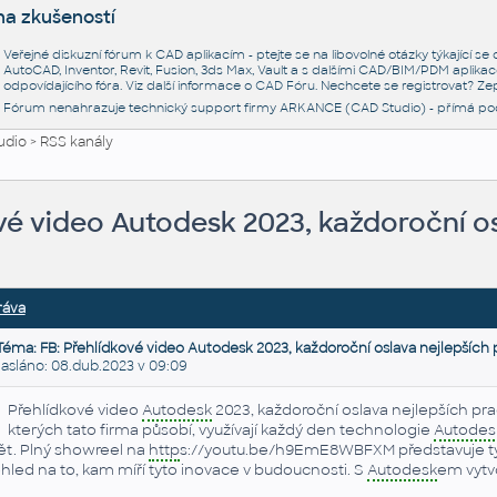
na zkušeností
Veřejné diskuzní fórum k CAD aplikacím - ptejte se na libovolné otázky týkající s
AutoCAD, Inventor, Revit, Fusion, 3ds Max, Vault a s dalšími CAD/BIM/PDM aplikac
odpovídajícího fóra. Viz další informace o
CAD Fóru
. Nechcete se registrovat? Zep
Fórum nenahrazuje technický support firmy ARKANCE (CAD Studio) - přímá po
udio
>
RSS kanály
vé video Autodesk 2023, každoroční os
ráva
Téma: FB: Přehlídkové video Autodesk 2023, každoroční oslava nejlepších 
sláno: 08.dub.2023 v 09:09
Přehlídkové video
Autodesk
2023, každoroční oslava nejlepších pr
kterých tato firma působí, využívají každý den technologie
Autodes
ět. Plný showreel na
http
s://youtu.be/h9EmE8WBFXM představuje tyto
hled na to, kam míří tyto inovace v budoucnosti. S
Autodesk
em vytv