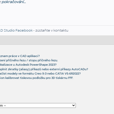
z
pokračování...
D Studio Facebook
- zústaňte v kontaktu
áznam práce v CAD aplikaci?
azení příčného řezu / stopu příčného řezu.
okalizace u Autodesk PowerShape 2023?
plnit zkratky (aliasy) příkazů nebo externí příkazy AutoCADu?
načíst modely ve formátu Creo 9.0 nebo CATIA V5-6R2022?
ion kalibrovat tiskovou podložku pro 3D tiskárnu FFF.