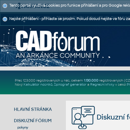
Tento portál využívá cookies pro funkce přihlášení a pro Google rek
CAD FÓRUM - TIPY A TRIKY | UTILITY | DISKUZE | BLOKY |
Nejste přihlášeni - přihlaste se prosím. Pokud dosud nejste ve fóru za
Přes 123.000 registrovaných u nás, celkem
1.130.000
registrovaných (C
Nový
Kalkulátor nosníků
,
Spirograf generátor
a
Regresní křivky
v sekci
P
HLAVNÍ STRÁNKA
Diskuzní 
DISKUZNÍ FÓRUM
pokyny