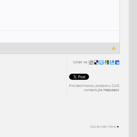
Sdílet na:
Pro technickou podporu CAD
kontaktujte
Helpdesk
Oprávnění fóra