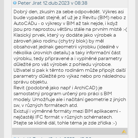
Peter Jirat
12.dub.2023 v 08:38
Dobrý den, zkusím za sebe odpovědět. Výkres asi
bude vypadat stejně, ať už je z Revitu (BIM) nebo z
AutoCADu - o výkresy v BIM až tak nejde, i když
jsou pro naprostou většinu stále na prvním místě :-(
Klasický prvek, který vy dodáte jako výrobek a
zároveň jako rodinu (chytrý blok) by měl
obsahovat jednak geometrii výrobku (ideálně v
několika úrovních detailu) a taky informační část
výrobku, tedy připravené a i vyplněné parametry
důležité pro váš výrobek z pohledu výrobce.
Uživatel si pak k těmto rodinám může připojit další
parametry důležité pro výkaz nebo pro následnou
správu objektu.
Revit (podobně jako např i ArchiCAD) je
samostatný program určený pro práci s BIM
modely. Umožňuje ale i načítání geometrie z jiných
sw, v různých formátech atd.
Existují i výměnné formáty mezi BIM aplikacemi -
nejčastěji IFC formát v různých schématech.
Ptejte se klidně dál, tohle téma je zde zřídka :-)