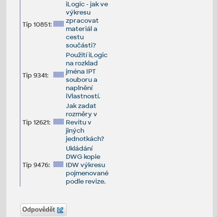
iLogic - jak ve
výkresu
zpracovat
Tip 10851:
materiál a
cestu
součásti?
Použití iLogic
na rozklad
jména IPT
Tip 9341:
souboru a
naplnění
iVlastností.
Jak zadat
rozměry v
Tip 12621:
Revitu v
jiných
jednotkách?
Ukládání
DWG kopie
Tip 9476:
IDW výkresu
pojmenované
podle revize.
Odpovědět