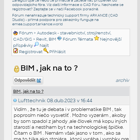
Zaregistrujte se nebo se přihlašte a zašlete váš příspěvek do
odpovídajícího fóra. Viz další informace o
CAD Fóru
. Nechcete se
registrovat? Zeptejte se v naší
Facebook poradně
.
Fórum nenahrazuje technický support firmy ARKANCE (CAD
Studio) - přímá podpora pro zákazníky funguje na
emea.support.arkance.world
Fórum
>
Autodesk - stavebnictví, strojírenství,
CAD/GIS
>
Revit, BIM
Fórum Témata
Nejnovější
příspěvky
Najít
Registrovat
Přihlásit
BIM , jak na to ?
archiv
Odpovědět
BIM , jak na to ?
Lufttechnik
08.dub.2023 v 16:44
Vidím , že tu je debata i v problematike BIM , tak
poprosím niečo vysvetliť . Možno vyzerám , akoby
by som spadol z jahody ,ale človek má kopu iných
starostí a nestíham byt na technologickej špičke.
Čítam o BIM . Nemám však jasno v tom , ako sa
ma to týka ako strojára , ktorý vyrába i vyrobky pre