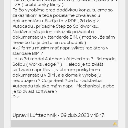
TZB ( určité prvky klimy ).
To čo vyrobíme pred dodávkou konzultujeme so
zákazníkom a teda posielame chvaľavaciu
dokumentáciu. Buď je to v PDF , 2d dwg z
Autocadu , prípadne Step zo Solidworksu.
Nedávno nás jeden zákazník požiadal o
dokumentáciu v štandarde BIM. ( možno , že sám
nevie čo to je. Je to len obchodník )
Akú formu musím mať napr. výkres radiátora v
štandare BIM ?
Je to 3d model Autocadu či invertora ? 3d model
Solidu ( works , edge ? ) , alebo je to zvlášt
software napr Revit , v ktorom poskytnem
dokumentáciu v BIM , ale doma k výrobe ju
nepoužijem ? Co je Revit ? Je to nadstavba
Autocadu tak ako mám napr. Mechanical , alebo
je to zvlášt software ?
Dik.
Upravil Lufttechnik - 09.dub.2023 v 18:17