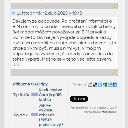
Lufttechnik
12.dub.2023 v 19:18
Ďakujem za odpovede. Po prečítaní informácií o
BIM som tušil o čo ide , nevedel som však či bežný
3-d model môžem považovat za BIM prvok a
vidím že to tak nie je. Vývoj ide dopredu a každý
raz musí naskočiť na tento vlak ,ako sa hovorí , kto
chce s vlkmi byť , musí s nimi vyť. V mojom
prípade je na zváženie , či a kedy sa investícia do
tohto vyplatí . Možno sa v tejto veci ešte ozvem.
Dik.
Příbuzné CAD tipy
:
Sdílet na:
Revit chyba:
Tip 8143:
Čára je příliš
krátká
Jak ve
Pro technickou podporu CAD
výkresu
kontaktujte
Helpdesk
Tip 8717:
zobrazit
těžiště
podsestavy?