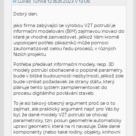
Lukáš Tunka
12.dub.2023 v 13:06
Dobrý den,
jako firma zabývající se výrobou VZT potrubí je
informační modelování (BIM) zajímavou inovací do
které je vhodné zainvestovat, jelikož Vám kromě
uspokojení potřeb zákazníků může pomoci
zautomatizovat celou řadu procesů, v různých
fázích projektu.
Potřeba předávat informační modely, resp. 3D
modely potrubí obohacené o popisné parametry,
bude v blízké budoucnosti nezbytnosti, jelikož zde
bude vznikat požadavek ze strany státu, který
plánuje tento systém zaimplementovat do
procesu digitálního povlávání staveb.
To je asi takový obecný argument proč se o to
zajímat, ale praktický argument např. pro Vás by
byl, že dané modely VZT potrubí se chovají
parametricky, tzn. posun geometrie automaticky
upraví geometrii, která na ni navazuje. Dále dané
komponenty (nebo také rodiny, objekty, knihovní