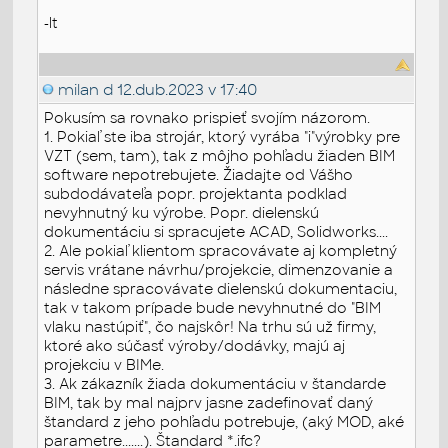
-lt
milan d
12.dub.2023 v 17:40
Pokusím sa rovnako prispieť svojím názorom.
1. Pokiaľ ste iba strojár, ktorý vyrába "i"výrobky pre
VZT (sem, tam), tak z môjho pohľadu žiaden BIM
software nepotrebujete. Žiadajte od Vášho
subdodávateľa popr. projektanta podklad
nevyhnutný ku výrobe. Popr. dielenskú
dokumentáciu si spracujete ACAD, Solidworks....
2. Ale pokiaľ klientom spracovávate aj kompletný
servis vrátane návrhu/projekcie, dimenzovanie a
následne spracovávate dielenskú dokumentaciu,
tak v takom prípade bude nevyhnutné do "BIM
vlaku nastúpiť", čo najskôr! Na trhu sú už firmy,
ktoré ako súčasť výroby/dodávky, majú aj
projekciu v BIMe.
3. Ak zákazník žiada dokumentáciu v štandarde
BIM, tak by mal najprv jasne zadefinovať daný
štandard z jeho pohľadu potrebuje, (aký MOD, aké
parametre.......). Štandard *.ifc?