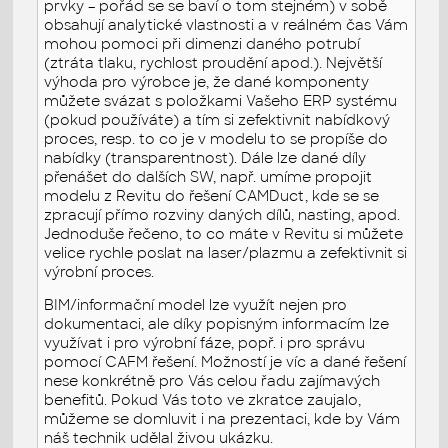
prvky – pořád se se baví o tom stejném) v sobě
obsahují analytické vlastnosti a v reálném čas Vám
mohou pomoci při dimenzi daného potrubí
(ztráta tlaku, rychlost proudění apod.). Největší
výhoda pro výrobce je, že dané komponenty
můžete svázat s položkami Vašeho ERP systému
(pokud používáte) a tím si zefektivnit nabídkový
proces, resp. to co je v modelu to se propíše do
nabídky (transparentnost). Dále lze dané díly
přenášet do dalších SW, např. umíme propojit
modelu z Revitu do řešení CAMDuct, kde se se
zpracují přímo rozviny daných dílů, nasting, apod.
Jednoduše řečeno, to co máte v Revitu si můžete
velice rychle poslat na laser/plazmu a zefektivnit si
výrobní proces.
BIM/informační model lze využít nejen pro
dokumentaci, ale díky popisným informacím lze
využívat i pro výrobní fáze, popř. i pro správu
pomocí CAFM řešení. Možností je víc a dané řešení
nese konkrétně pro Vás celou řadu zajímavých
benefitů. Pokud Vás toto ve zkratce zaujalo,
můžeme se domluvit i na prezentaci, kde by Vám
náš technik udělal živou ukázku.