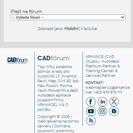
Přejít na fórum
Zobrazit jako:
Mobilní
|
Klasické
CAD
fórum
ARKANCE
(CAD
Studio) - Autodesk
Platinum Partner &
Tipy, triky, podpora,
Training Center &
pomoc a rady pro
Services Partner
AutoCAD, LT, Inventor,
Revit, Map, Civil 3D, 3ds
KONTAKT:
Max, Fusion, Forma,
webmaster.cz@arkance.w
Vault, PowerMill a další
| tel. +420 910 970 111
Autodesk aplikace
(support firmy
ARKANCE). Viz
O
portálu
.
Copyright © 2026 |
Web reklama
na tomto
serveru |
Ochrana
soukromí, podmínky