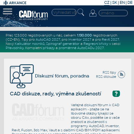
CZ
|
SK
|
EN
|
DE
Přes 123.000 registrovaných u nás, celkem
1.130.000
registrovaných
(CZ+EN)
. Tipy pro
AutoCAD 2027
, pro
Inventor 2027
a pro
Revit 2027
.
Nový
Kalkulátor nosníků
,
Spirograf generátor
a
Regresní křivky
v sekci
Převodníky
.
Kompletní
příkazy
a
proměnné AutoCADu 2027
.
RSS tipy
Diskuzní fórum, poradna
RSS diskuze
?
CAD diskuze, rady, výměna zkušeností
Veřejné diskuzní fórum k CAD
aplikacím - ptejte se na
libovolné otázky týkající se
oboru CAx, podělte se o vaše
znalosti a zkušenosti s
programy AutoCAD, Inventor,
Revit, Fusion, 3ds Max, Vault a s dalšími CAD/BIM/PDM aplikacemi.