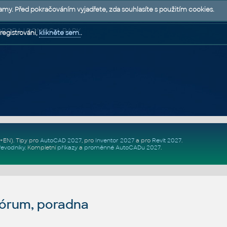
lamy. Před pokračováním vyjadřete, zda souhlasíte s použitím cookies.
 PODPORA | POMOC A RADY
registrováni,
klikněte sem.
.
Z+EN)
. Tipy pro
AutoCAD 2027
, pro
Inventor 2027
a pro
Revit 2027
.
řevodníky
.
Kompletní
příkazy
a
proměnné AutoCADu 2027
.
fórum, poradna