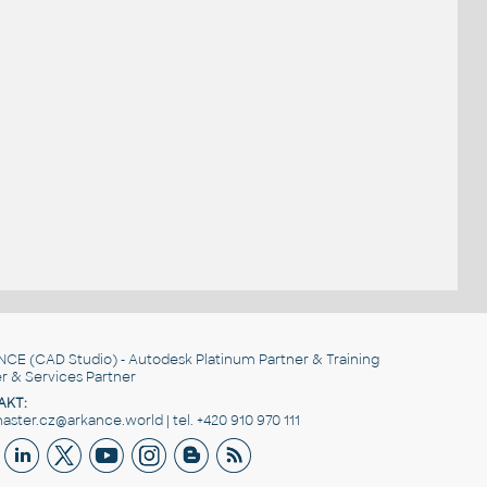
NCE
(CAD Studio) - Autodesk Platinum Partner & Training
r & Services Partner
AKT:
ster.cz@arkance.world | tel. +420 910 970 111