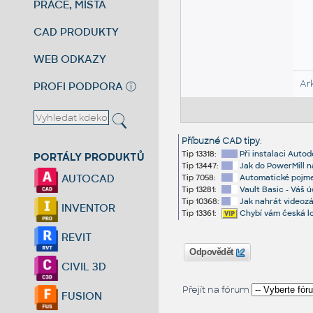
PRÁCE, MÍSTA
CAD PRODUKTY
WEB ODKAZY
Ar
PROFI PODPORA
ⓘ
Příbuzné CAD tipy
:
Tip 13318:
Při instalaci Auto
PORTÁLY PRODUKTŮ
Tip 13447:
Jak do PowerMill 
AUTOCAD
Tip 7058:
Automatické pojme
Tip 13281:
Vault Basic - Váš ú
Tip 10368:
Jak nahrát videoz
INVENTOR
Tip 13361:
Chybí vám česká l
REVIT
Odpovědět
CIVIL 3D
Přejít na fórum
FUSION