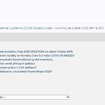
kance Systems (CAD Studio) web
- novinky ze světa CAD, BIM a GIS
desk produktu řady 2022/2023/2024 se objeví Chyba 4005.
načíst modely ve formátu Creo 9.0 nebo CATIA V5-6R2022?
novávání konstrukčních prvků Inventoru.
čet nemá přístup k aplikaci
áznam práce v CAD aplikaci?
okalizace u Autodesk PowerShape 2023?