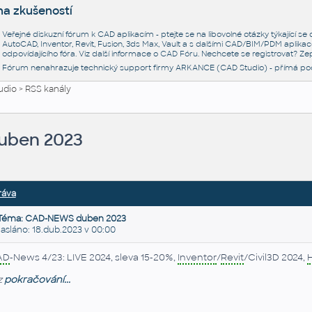
na zkušeností
Veřejné diskuzní fórum k CAD aplikacím - ptejte se na libovolné otázky týkající s
AutoCAD, Inventor, Revit, Fusion, 3ds Max, Vault a s dalšími CAD/BIM/PDM aplikac
odpovídajícího fóra. Viz další informace o
CAD Fóru
. Nechcete se registrovat? Zep
Fórum nenahrazuje technický support firmy ARKANCE (CAD Studio) - přímá po
udio
>
RSS kanály
uben 2023
ráva
Téma: CAD-NEWS duben 2023
sláno: 18.dub.2023 v 00:00
AD
-News 4/23: LIVE 2024, sleva 15-20%,
Inventor
/
Revit
/Civil3D 2024,
H
z
pokračování...