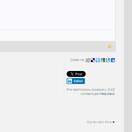
Sdílet na:
Sdílet
Pro technickou podporu CAD
kontaktujte
Helpdesk
Oprávnění fóra