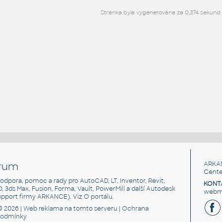
Stránka byla vygenerována za 0,374 sekund.
rum
ARKA
Cente
, podpora, pomoc a rady pro AutoCAD, LT, Inventor, Revit,
KONT
3D, 3ds Max, Fusion, Forma, Vault, PowerMill a další Autodesk
webma
support firmy ARKANCE). Viz
O portálu
.
© 2026 |
Web reklama
na tomto serveru |
Ochrana
podmínky