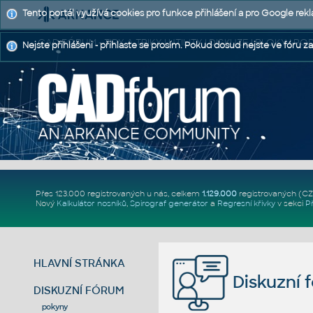
Tento portál využívá cookies pro funkce přihlášení a pro Google rek
CAD FÓRUM - TIPY A TRIKY | UTILITY | DISKUZE | BLOKY |
Nejste přihlášeni - přihlaste se prosím. Pokud dosud nejste ve fóru za
Přes 123.000 registrovaných u nás, celkem
1.129.000
registrovaných (C
Nový
Kalkulátor nosníků
,
Spirograf generátor
a
Regresní křivky
v sekci
P
HLAVNÍ STRÁNKA
Diskuzní 
DISKUZNÍ FÓRUM
pokyny