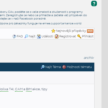
?
e oboru CAx, podělte se o vaše znalosti a zkušenosti s programy
emi. Zaregistrujte se nebo se přihlašte a zašlete váš příspěvek do
tejte se v naší
Facebook poradně
.
dpora pro zákazníky funguje na
emea.support.arkance.world
Nejnovější příspěvky
FAQ
Najít
Události
Registrovat
Přihlásit
archiv
Najít Téma
Možnosti tématu
olixa
T4I,
CAM
a
BIM
akce, tipy