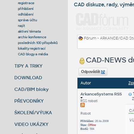
registrace
CAD diskuze, rady, výmě
přihlášení
odhlášení
správa účtu
najít
aktivní témata
archiv konference
Fórum
>
ARKANCE/CAD St
posledních 100 příspěvků
lokality registrací
CAD blogy a média
CAD-NEWS d
TIPY A TRIKY
Odpovědět
DOWNLOAD
Autor
Zp
CAD/BIM bloky
ArkanceSystems RSS
Za
PŘEVODNÍKY
RSS roboti
C
ŠKOLENÍ/VÝUKA
Robot
Vi
Přihlášen:
20.lis.2009
VIDEO UKÁZKY
Stav:
Offline
Bodů:
594