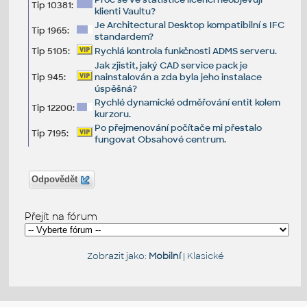
Tip 10381:
klienti Vaultu?
Je Architectural Desktop kompatibilní s IFC
Tip 1965:
standardem?
Tip 5105:
Rychlá kontrola funkčnosti ADMS serveru.
Jak zjistit, jaký CAD service pack je
Tip 945:
nainstalován a zda byla jeho instalace
úspěšná?
Rychlé dynamické odměřování entit kolem
Tip 12200:
kurzoru.
Po přejmenování počítače mi přestalo
Tip 7195:
fungovat Obsahové centrum.
Odpovědět
Přejít na fórum
Zobrazit jako:
Mobilní
|
Klasické