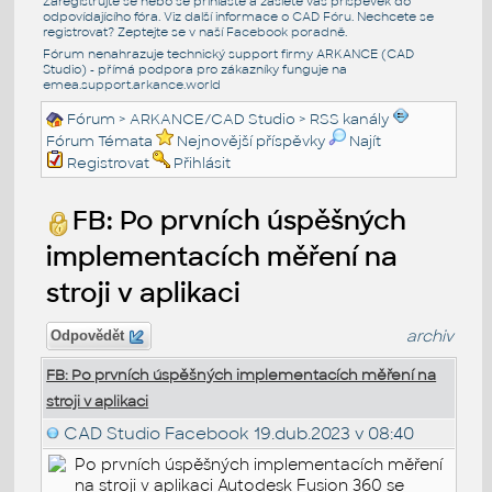
Zaregistrujte se nebo se přihlašte a zašlete váš příspěvek do
odpovídajícího fóra. Viz další informace o
CAD Fóru
. Nechcete se
registrovat? Zeptejte se v naší
Facebook poradně
.
Fórum nenahrazuje technický support firmy ARKANCE (CAD
Studio) - přímá podpora pro zákazníky funguje na
emea.support.arkance.world
Fórum
>
ARKANCE/CAD Studio
>
RSS kanály
Fórum Témata
Nejnovější příspěvky
Najít
Registrovat
Přihlásit
FB: Po prvních úspěšných
implementacích měření na
stroji v aplikaci
archiv
Odpovědět
FB: Po prvních úspěšných implementacích měření na
stroji v aplikaci
CAD Studio Facebook
19.dub.2023 v 08:40
Po prvních úspěšných implementacích měření
na stroji v aplikaci Autodesk Fusion 360 se