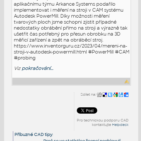
aplikačnímu týmu Arkance Systems podařilo
implementovat i měření na stroji v CAM systému
Autodesk PowerMill. Díky možnosti měření
tvarových ploch jsme schopni zjistit případné
nedostatky obrábění přímo na stroji a výrazně tak
ušetřit čas potřebný pro přesun obrobku na 3D
měřicí zařízení a zpět na obráběcí stroj.
https://www.inventorguru.cz/2023/04/mereni-na-
stroji-v-autodesk-powermill.html #PowerMill #CAM
#probing
Viz
pokračování...
Sdílet na:
Pro technickou podporu CAD
kontaktujte
Helpdesk
Příbuzné CAD tipy
:
Proč se ve statistice licencí neobjevují