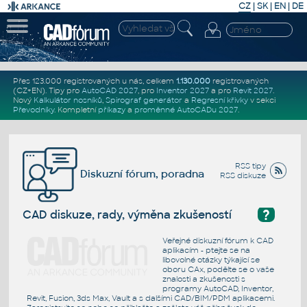
CZ
|
SK
|
EN
|
DE
Přes 123.000 registrovaných u nás, celkem
1.130.000
registrovaných
(CZ+EN)
. Tipy pro
AutoCAD 2027
, pro
Inventor 2027
a pro
Revit 2027
.
Nový
Kalkulátor nosníků
,
Spirograf generátor
a
Regresní křivky
v sekci
Převodníky
.
Kompletní
příkazy
a
proměnné AutoCADu 2027
.
RSS tipy
Diskuzní fórum, poradna
RSS diskuze
?
CAD diskuze, rady, výměna zkušeností
Veřejné diskuzní fórum k CAD
aplikacím - ptejte se na
libovolné otázky týkající se
oboru CAx, podělte se o vaše
znalosti a zkušenosti s
programy AutoCAD, Inventor,
Revit, Fusion, 3ds Max, Vault a s dalšími CAD/BIM/PDM aplikacemi.