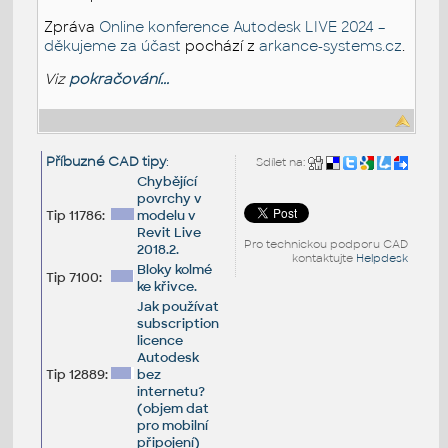
Zpráva
Online konference Autodesk LIVE 2024 –
děkujeme za účast
pochází z
arkance-systems.cz
.
Viz
pokračování...
Příbuzné CAD tipy
:
Sdílet na:
Chybějící
povrchy v
Tip 11786:
modelu v
Revit Live
Pro technickou podporu CAD
2018.2.
kontaktujte
Helpdesk
Bloky kolmé
Tip 7100:
ke křivce.
Jak používat
subscription
licence
Autodesk
Tip 12889:
bez
internetu?
(objem dat
pro mobilní
připojení)