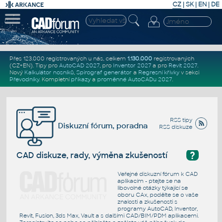
CZ
|
SK
|
EN
|
DE
Přes 123.000 registrovaných u nás, celkem
1.130.000
registrovaných
(CZ+EN)
. Tipy pro
AutoCAD 2027
, pro
Inventor 2027
a pro
Revit 2027
.
Nový
Kalkulátor nosníků
,
Spirograf generátor
a
Regresní křivky
v sekci
Převodníky
.
Kompletní
příkazy
a
proměnné AutoCADu 2027
.
RSS tipy
Diskuzní fórum, poradna
RSS diskuze
?
CAD diskuze, rady, výměna zkušeností
Veřejné diskuzní fórum k CAD
aplikacím - ptejte se na
libovolné otázky týkající se
oboru CAx, podělte se o vaše
znalosti a zkušenosti s
programy AutoCAD, Inventor,
Revit, Fusion, 3ds Max, Vault a s dalšími CAD/BIM/PDM aplikacemi.