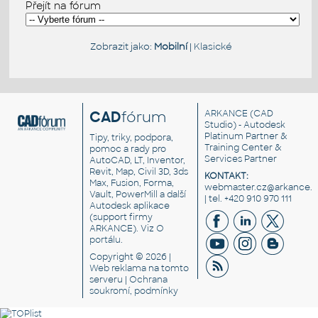
Přejít na fórum
Zobrazit jako:
Mobilní
|
Klasické
CAD
fórum
ARKANCE
(CAD
Studio) - Autodesk
Platinum Partner &
Tipy, triky, podpora,
Training Center &
pomoc a rady pro
Services Partner
AutoCAD, LT, Inventor,
Revit, Map, Civil 3D, 3ds
KONTAKT:
Max, Fusion, Forma,
webmaster.cz@arkance.w
Vault, PowerMill a další
| tel. +420 910 970 111
Autodesk aplikace
(support firmy
ARKANCE). Viz
O
portálu
.
Copyright © 2026 |
Web reklama
na tomto
serveru |
Ochrana
soukromí, podmínky