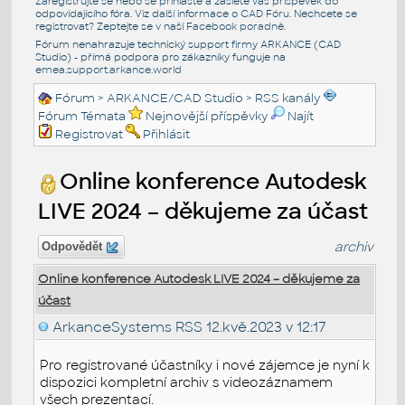
Zaregistrujte se nebo se přihlašte a zašlete váš příspěvek do
odpovídajícího fóra. Viz další informace o
CAD Fóru
. Nechcete se
registrovat? Zeptejte se v naší
Facebook poradně
.
Fórum nenahrazuje technický support firmy ARKANCE (CAD
Studio) - přímá podpora pro zákazníky funguje na
emea.support.arkance.world
Fórum
>
ARKANCE/CAD Studio
>
RSS kanály
Fórum Témata
Nejnovější příspěvky
Najít
Registrovat
Přihlásit
Online konference Autodesk
LIVE 2024 – děkujeme za účast
archiv
Odpovědět
Online konference Autodesk LIVE 2024 – děkujeme za
účast
ArkanceSystems RSS
12.kvě.2023 v 12:17
Pro registrované účastníky i nové zájemce je nyní k
dispozici kompletní archiv s videozáznamem
všech prezentací.