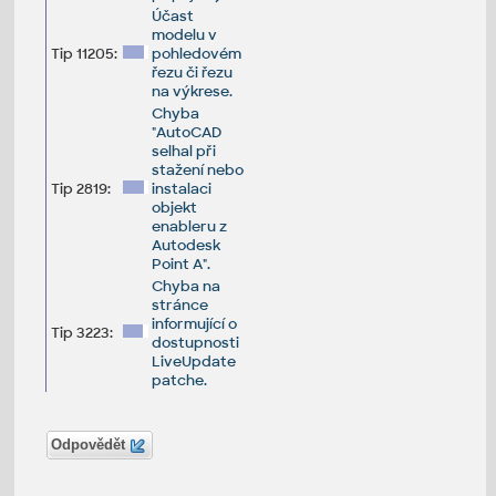
Účast
modelu v
Tip 11205:
pohledovém
řezu či řezu
na výkrese.
Chyba
"AutoCAD
selhal při
stažení nebo
Tip 2819:
instalaci
objekt
enableru z
Autodesk
Point A".
Chyba na
stránce
informující o
Tip 3223:
dostupnosti
LiveUpdate
patche.
Odpovědět