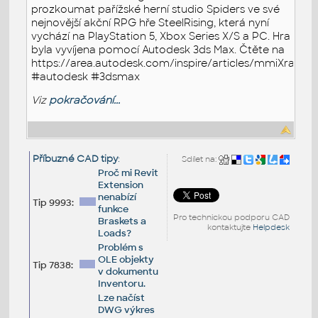
prozkoumat pařížské herní studio Spiders ve své
nejnovější akční RPG hře SteelRising, která nyní
vychází na PlayStation 5, Xbox Series X/S a PC. Hra
byla vyvíjena pomocí Autodesk 3ds Max. Čtěte na
https://area.autodesk.com/inspire/articles/mmiXranpP
#autodesk #3dsmax
Viz
pokračování...
Příbuzné CAD tipy
:
Sdílet na:
Proč mi Revit
Extension
nenabízí
Tip 9993:
funkce
Pro technickou podporu CAD
Braskets a
kontaktujte
Helpdesk
Loads?
Problém s
OLE objekty
Tip 7838:
v dokumentu
Inventoru.
Lze načíst
DWG výkres