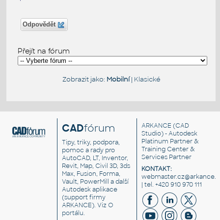
Odpovědět
Přejít na fórum
Zobrazit jako:
Mobilní
|
Klasické
CAD
fórum
ARKANCE
(CAD
Studio) - Autodesk
Platinum Partner &
Tipy, triky, podpora,
Training Center &
pomoc a rady pro
Services Partner
AutoCAD, LT, Inventor,
Revit, Map, Civil 3D, 3ds
KONTAKT:
Max, Fusion, Forma,
webmaster.cz@arkance.w
Vault, PowerMill a další
| tel. +420 910 970 111
Autodesk aplikace
(support firmy
ARKANCE). Viz
O
portálu
.