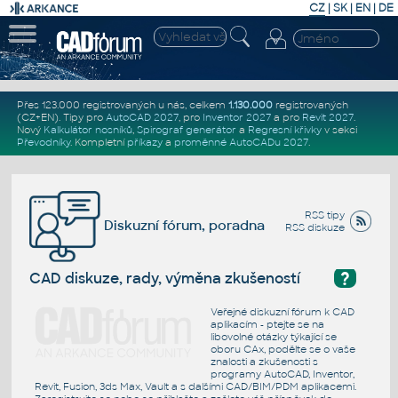
CZ
|
SK
|
EN
|
DE
Přes 123.000 registrovaných u nás, celkem
1.130.000
registrovaných
(CZ+EN)
. Tipy pro
AutoCAD 2027
, pro
Inventor 2027
a pro
Revit 2027
.
Nový
Kalkulátor nosníků
,
Spirograf generátor
a
Regresní křivky
v sekci
Převodníky
.
Kompletní
příkazy
a
proměnné AutoCADu 2027
.
RSS tipy
Diskuzní fórum, poradna
RSS diskuze
?
CAD diskuze, rady, výměna zkušeností
Veřejné diskuzní fórum k CAD
aplikacím - ptejte se na
libovolné otázky týkající se
oboru CAx, podělte se o vaše
znalosti a zkušenosti s
programy AutoCAD, Inventor,
Revit, Fusion, 3ds Max, Vault a s dalšími CAD/BIM/PDM aplikacemi.