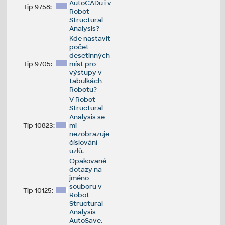
AutoCADu i v
Tip 9758:
Robot
Structural
Analysis?
Kde nastavit
počet
desetinných
Tip 9705:
míst pro
výstupy v
tabulkách
Robotu?
V Robot
Structural
Analysis se
Tip 10823:
mi
nezobrazuje
číslování
uzlů.
Opakované
dotazy na
jméno
souboru v
Tip 10125:
Robot
Structural
Analysis
AutoSave.