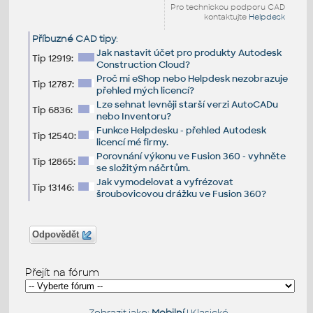
Pro technickou podporu CAD
kontaktujte
Helpdesk
Příbuzné CAD tipy
:
Jak nastavit účet pro produkty Autodesk
Tip 12919:
Construction Cloud?
Proč mi eShop nebo Helpdesk nezobrazuje
Tip 12787:
přehled mých licencí?
Lze sehnat levněji starší verzi AutoCADu
Tip 6836:
nebo Inventoru?
Funkce Helpdesku - přehled Autodesk
Tip 12540:
licencí mé firmy.
Porovnání výkonu ve Fusion 360 - vyhněte
Tip 12865:
se složitým náčrtům.
Jak vymodelovat a vyfrézovat
Tip 13146:
šroubovicovou drážku ve Fusion 360?
Odpovědět
Přejít na fórum
Zobrazit jako:
Mobilní
|
Klasické