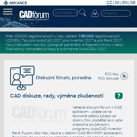
CZ
|
SK
|
EN
|
DE
Přes 123.000 registrovaných u nás, celkem
1.130.000
registrovaných
(CZ+EN)
. Tipy pro
AutoCAD 2027
, pro
Inventor 2027
a pro
Revit 2027
.
Nový
Kalkulátor nosníků
,
Spirograf generátor
a
Regresní křivky
v sekci
Převodníky
.
Kompletní
příkazy
a
proměnné AutoCADu 2027
.
RSS tipy
Diskuzní fórum, poradna
RSS diskuze
?
CAD diskuze, rady, výměna zkušeností
Veřejné diskuzní fórum k CAD
aplikacím - ptejte se na
libovolné otázky týkající se
oboru CAx, podělte se o vaše
znalosti a zkušenosti s
programy AutoCAD, Inventor,
Revit, Fusion, 3ds Max, Vault a s dalšími CAD/BIM/PDM aplikacemi.