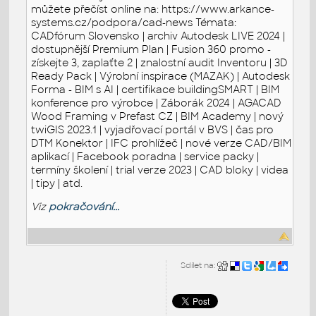
můžete přečíst online na: https://www.arkance-
systems.cz/podpora/cad-news Témata:
CADfórum Slovensko | archiv Autodesk LIVE 2024 |
dostupnější Premium Plan | Fusion 360 promo -
získejte 3, zaplaťte 2 | znalostní audit Inventoru | 3D
Ready Pack | Výrobní inspirace (MAZAK) | Autodesk
Forma - BIM s AI | certifikace buildingSMART | BIM
konference pro výrobce | Záborák 2024 | AGACAD
Wood Framing v Prefast CZ | BIM Academy | nový
twiGIS 2023.1 | vyjadřovací portál v BVS | čas pro
DTM Konektor | IFC prohlížeč | nové verze CAD/BIM
aplikací | Facebook poradna | service packy |
termíny školení | trial verze 2023 | CAD bloky | videa
| tipy | atd.
Viz
pokračování...
Sdílet na: