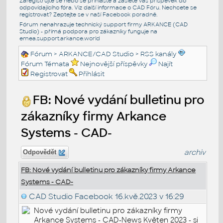
Zaregistrujte se nebo se přihlašte a zašlete váš příspěvek do
odpovídajícího fóra. Viz další informace o
CAD Fóru
. Nechcete se
registrovat? Zeptejte se v naší
Facebook poradně
.
Fórum nenahrazuje technický support firmy ARKANCE (CAD
Studio) - přímá podpora pro zákazníky funguje na
emea.support.arkance.world
Fórum
>
ARKANCE/CAD Studio
>
RSS kanály
Fórum Témata
Nejnovější příspěvky
Najít
Registrovat
Přihlásit
FB: Nové vydání bulletinu pro
zákazníky firmy Arkance
Systems - CAD-
archiv
Odpovědět
FB: Nové vydání bulletinu pro zákazníky firmy Arkance
Systems - CAD-
CAD Studio Facebook
16.kvě.2023 v 16:29
Nové vydání bulletinu pro zákazníky firmy
Arkance Systems - CAD-News Květen 2023 - si