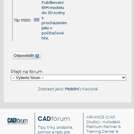
Publikování
BIM modelu
do 3D scény
s
Tip 11120:
procházením
jako v
počítačové
hře.
Odpovědět
Přejít na fórum
Zobrazit jako:
Mobilní
|
Klasické
CAD
fórum
ARKANCE
(CAD
Studio) - Autodesk
Platinum Partner &
Tipy, triky, podpora,
Training Center &
pomoc a rady pro