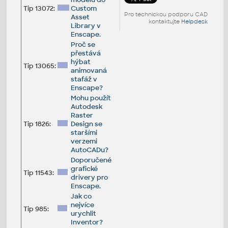
Tip 13072:
Custom
Pro technickou podporu CAD
Asset
kontaktujte
Helpdesk
Library v
Enscape.
Proč se
přestává
hýbat
Tip 13065:
animovaná
stafáž v
Enscape?
Mohu použít
Autodesk
Raster
Tip 1826:
Design se
staršími
verzemi
AutoCADu?
Doporučené
grafické
Tip 11543:
drivery pro
Enscape.
Jak co
nejvíce
Tip 985:
urychlit
Inventor?