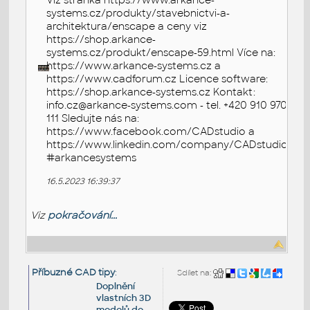
Viz stránka https://www.arkance-
systems.cz/produkty/stavebnictvi-a-
architektura/enscape a ceny viz
https://shop.arkance-
systems.cz/produkt/enscape-59.html Více na:
https://www.arkance-systems.cz a
https://www.cadforum.cz Licence software:
https://shop.arkance-systems.cz Kontakt:
info.cz@arkance-systems.com - tel. +420 910 970
111 Sledujte nás na:
https://www.facebook.com/CADstudio a
https://www.linkedin.com/company/CADstudio
#arkancesystems
16.5.2023 16:39:37
Viz
pokračování...
Příbuzné CAD tipy
:
Sdílet na:
Doplnění
vlastních 3D
modelů do