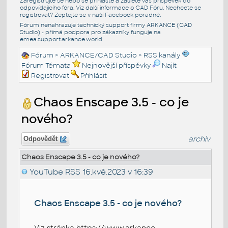
Zaregistrujte se nebo se přihlašte a zašlete váš příspěvek do
odpovídajícího fóra. Viz další informace o
CAD Fóru
. Nechcete se
registrovat? Zeptejte se v naší
Facebook poradně
.
Fórum nenahrazuje technický support firmy ARKANCE (CAD
Studio) - přímá podpora pro zákazníky funguje na
emea.support.arkance.world
Fórum
>
ARKANCE/CAD Studio
>
RSS kanály
Fórum Témata
Nejnovější příspěvky
Najít
Registrovat
Přihlásit
Chaos Enscape 3.5 - co je
nového?
archiv
Odpovědět
Chaos Enscape 3.5 - co je nového?
YouTube RSS
16.kvě.2023 v 16:39
Chaos Enscape 3.5 - co je nového?