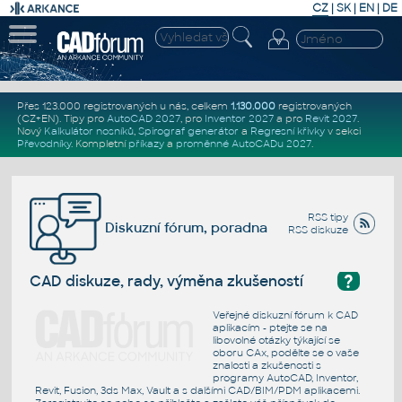
CZ
|
SK
|
EN
|
DE
Přes 123.000 registrovaných u nás, celkem
1.130.000
registrovaných
(CZ+EN)
. Tipy pro
AutoCAD 2027
, pro
Inventor 2027
a pro
Revit 2027
.
Nový
Kalkulátor nosníků
,
Spirograf generátor
a
Regresní křivky
v sekci
Převodníky
.
Kompletní
příkazy
a
proměnné AutoCADu 2027
.
RSS tipy
Diskuzní fórum, poradna
RSS diskuze
?
CAD diskuze, rady, výměna zkušeností
Veřejné diskuzní fórum k CAD
aplikacím - ptejte se na
libovolné otázky týkající se
oboru CAx, podělte se o vaše
znalosti a zkušenosti s
programy AutoCAD, Inventor,
Revit, Fusion, 3ds Max, Vault a s dalšími CAD/BIM/PDM aplikacemi.