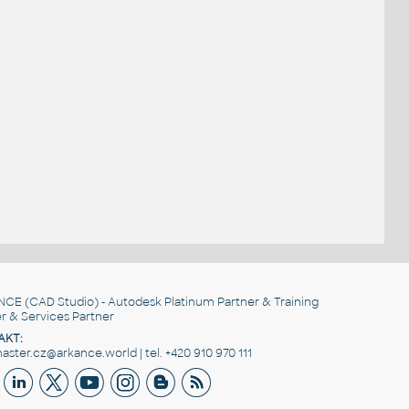
NCE
(CAD Studio) - Autodesk Platinum Partner & Training
r & Services Partner
AKT:
ster.cz@arkance.world | tel. +420 910 970 111