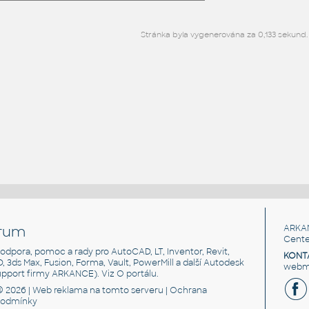
Stránka byla vygenerována za 0,133 sekund.
rum
ARKA
Cente
, podpora, pomoc a rady pro AutoCAD, LT, Inventor, Revit,
KONT
3D, 3ds Max, Fusion, Forma, Vault, PowerMill a další Autodesk
webma
support firmy ARKANCE). Viz
O portálu
.
© 2026 |
Web reklama
na tomto serveru |
Ochrana
podmínky