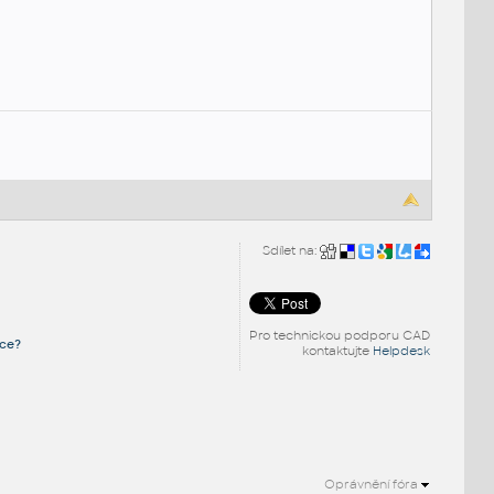
Sdílet na:
Pro technickou podporu CAD
ace?
kontaktujte
Helpdesk
Oprávnění fóra