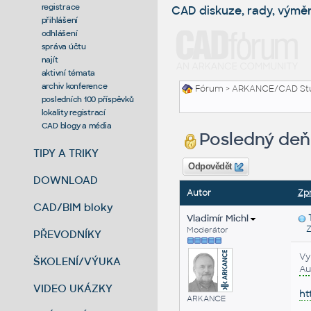
registrace
CAD diskuze, rady, výmě
přihlášení
odhlášení
správa účtu
najít
aktivní témata
archiv konference
Fórum
>
ARKANCE/CAD St
posledních 100 příspěvků
lokality registrací
CAD blogy a média
Posledný deň
TIPY A TRIKY
Odpovědět
DOWNLOAD
Autor
Zp
CAD/BIM bloky
Vladimír Michl
Za
Moderátor
PŘEVODNÍKY
Vy
ŠKOLENÍ/VÝUKA
Au
VIDEO UKÁZKY
ht
ARKANCE