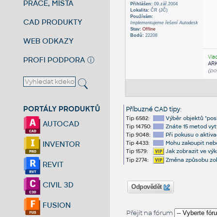
PRÁCE, MÍSTA
Přihlášen:
09.zář.2004
Lokalita:
ČR (JČ)
Používám:
CAD PRODUKTY
Implementujeme řešení Autodesk
Stav:
Offline
Bodů:
22208
WEB ODKAZY
Vla
PROFI PODPORA
ⓘ
AR
(po
PORTÁLY PRODUKTŮ
Příbuzné CAD tipy
:
Tip 6582:
Výběr objektů "pos
AUTOCAD
Tip 14750:
Znáte 15 metod vyt
Tip 9048:
Při pokusu o aktiva
Tip 4433:
Mohu zakoupit neb
INVENTOR
Tip 1579:
Jak zobrazit ve vý
Tip 2774:
Změna způsobu zob
REVIT
CIVIL 3D
Odpovědět
FUSION
Přejít na fórum