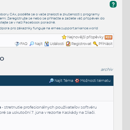
?
e oboru CAx, podělte se o vaše znalosti a zkušenosti s programy
emi. Zaregistrujte se nebo se přihlašte a zašlete váš příspěvek do
tejte se v naší
Facebook poradně
.
dpora pro zákazníky funguje na
emea.support.arkance.world
Nejnovější příspěvky
FAQ
Najít
Události
Registrovat
Přihlásit
ko
archiv
Najít Téma
Možnosti tématu
a
- stretnutie profesionálnych používateľov softvéru
ktoré sa uskutoční 7. júna v rezorte Kaskády na Sliači.