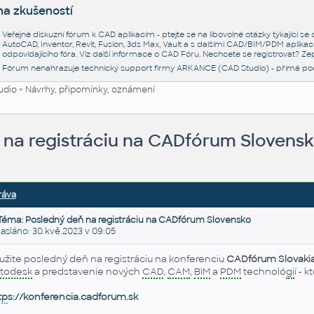
na zkušeností
Veřejné diskuzní fórum k CAD aplikacím - ptejte se na libovolné otázky týkající s
AutoCAD, Inventor, Revit, Fusion, 3ds Max, Vault a s dalšími CAD/BIM/PDM aplikac
odpovídajícího fóra. Viz další informace o
CAD Fóru
. Nechcete se registrovat? Zep
Fórum nenahrazuje technický support firmy ARKANCE (CAD Studio) - přímá po
udio
>
Návrhy, připomínky, oznámení
 na registráciu na CADfórum Slovens
ráva
Téma: Posledný deň na registráciu na CADfórum Slovensko
sláno: 30.kvě.2023 v 09:05
užite posledný deň na registráciu na konferenciu
CADfórum Slovaki
todesk
a predstavenie nových
CAD
,
CAM
,
BIM
a
PDM
technoló
gi
í - 
tp
s://konferencia.cadforum.sk