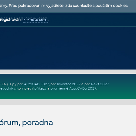
lamy. Před pokračováním vyjadřete, zda souhlasíte s použitím cookies.
 PODPORA | POMOC A RADY
registrováni,
klikněte sem.
.
Z+EN)
. Tipy pro
AutoCAD 2027
, pro
Inventor 2027
a pro
Revit 2027
.
řevodníky
.
Kompletní
příkazy
a
proměnné AutoCADu 2027
.
fórum, poradna