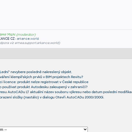
dimír Michl
(moderátor)
KANCE CZ
-
arkance.world
dpora viz emea.support.arkance.world)
Lední" nevybere posledně nakreslený objekt.
váření klempířských prvků v BIM projektech Revitu?
ci licence: produkt nelze registrovat v České republice
o používat produkt Autodesku zakoupený v zahraničí?
kresu AutoCADu LT aktuální název souboru výkresu nebo datum poslední modifik
razení složky (nastálo) v dialogu Otevři AutoCADu 2000/2000i.