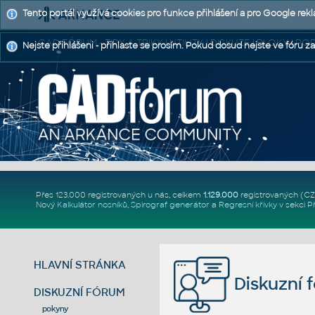
Tento portál využívá cookies pro funkce přihlášení a pro Google rek
CAD FÓRUM - TIPY A TRIKY | UTILITY | DISKUZE | BLOKY |
Nejste přihlášeni - přihlaste se prosím. Pokud dosud nejste ve fóru za
Přes 123.000 registrovaných u nás, celkem
1.129.000
registrovaných (C
Nový
Kalkulátor nosníků
,
Spirograf generátor
a
Regresní křivky
v sekci
P
HLAVNÍ STRÁNKA
Diskuzní 
DISKUZNÍ FÓRUM
pokyny