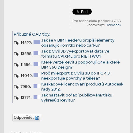
Pro technickou podporu CAD
kontaktujte
Helpdesk
Příbuzné CAD tipy
:
Jak se v BIM Feederu propíší elementy
Tip 14822:
obsahující lomítko nebo čárku?
Jak z Civil 3D vyexportovat data ve
Tip 13898:
formátu CPIXML pro RIB iTWO?
Které verze Revitu podporují C4R a které
Tip 11856:
BIM 360 Design?
Proč mi export z Civilu 3D do IFC 4.3
Tip 14049:
neexportuje povrchy a tělesa?
Kaskádové licencování produktů Autodesk
Tip 7980:
řady 2012.
Jak nastavit pořadí publikování/tisku
Tip 13774:
výkresů z Revitu?
Odpovědět