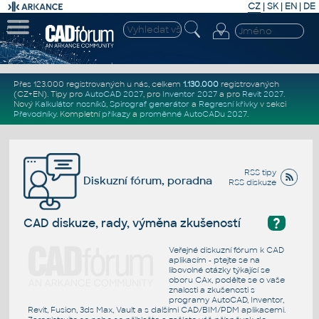
CZ
|
SK
|
EN
|
DE
Přes 123.000 registrovaných u nás, celkem
1.130.000
registrovaných
(CZ+EN)
. Tipy pro
AutoCAD 2027
, pro
Inventor 2027
a pro
Revit 2027
.
Nový
Kalkulátor nosníků
,
Spirograf generátor
a
Regresní křivky
v sekci
Převodníky
.
Kompletní
příkazy
a
proměnné AutoCADu 2027
.
RSS tipy
Diskuzní fórum, poradna
RSS diskuze
?
CAD diskuze, rady, výměna zkušeností
Veřejné diskuzní fórum k CAD
aplikacím - ptejte se na
libovolné otázky týkající se
oboru CAx, podělte se o vaše
znalosti a zkušenosti s
programy AutoCAD, Inventor,
Revit, Fusion, 3ds Max, Vault a s dalšími CAD/BIM/PDM aplikacemi.