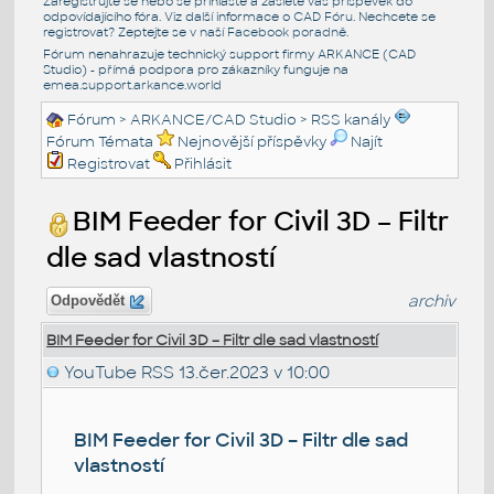
Zaregistrujte se nebo se přihlašte a zašlete váš příspěvek do
odpovídajícího fóra. Viz další informace o
CAD Fóru
. Nechcete se
registrovat? Zeptejte se v naší
Facebook poradně
.
Fórum nenahrazuje technický support firmy ARKANCE (CAD
Studio) - přímá podpora pro zákazníky funguje na
emea.support.arkance.world
Fórum
>
ARKANCE/CAD Studio
>
RSS kanály
Fórum Témata
Nejnovější příspěvky
Najít
Registrovat
Přihlásit
BIM Feeder for Civil 3D – Filtr
dle sad vlastností
archiv
Odpovědět
BIM Feeder for Civil 3D – Filtr dle sad vlastností
YouTube RSS
13.čer.2023 v 10:00
BIM Feeder for Civil 3D – Filtr dle sad
vlastností