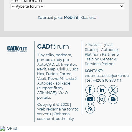
Přejít na fórum
Zobrazit jako:
Mobilní
|
Klasické
CAD
fórum
ARKANCE
(CAD
Studio) - Autodesk
Platinum Partner &
Tipy, triky, podpora,
Training Center &
pomoc a rady pro
Services Partner
AutoCAD, LT, Inventor,
Revit, Map, Civil 3D, 3ds
KONTAKT:
Max, Fusion, Forma,
webmaster.cz@arkance.w
Vault, PowerMill a další
| tel. +420 910 970 111
Autodesk aplikace
(support firmy
ARKANCE). Viz
O
portálu
.
Copyright © 2026 |
Web reklama
na tomto
serveru |
Ochrana
soukromí, podmínky