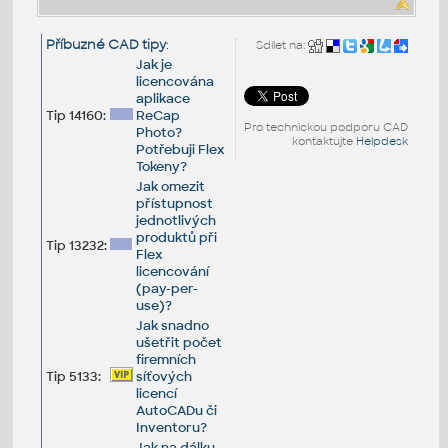
Příbuzné CAD tipy
:
Sdílet na:
Jak je
licencována
aplikace
Tip 14160:
ReCap
Pro technickou podporu CAD
Photo?
kontaktujte
Helpdesk
Potřebuji Flex
Tokeny?
Jak omezit
přístupnost
jednotlivých
produktů při
Tip 13232:
Flex
licencování
(pay-per-
use)?
Jak snadno
ušetřit počet
firemních
Tip 5133:
síťových
licencí
AutoCADu či
Inventoru?
Jak na dálku