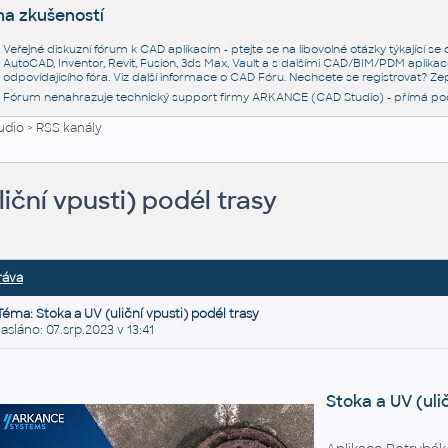
na zkušeností
Veřejné diskuzní fórum k CAD aplikacím - ptejte se na libovolné otázky týkající s
AutoCAD, Inventor, Revit, Fusion, 3ds Max, Vault a s dalšími CAD/BIM/PDM aplikac
odpovídajícího fóra. Viz další informace o
CAD Fóru
. Nechcete se registrovat? Zep
Fórum nenahrazuje technický support firmy ARKANCE (CAD Studio) - přímá po
udio
>
RSS kanály
liční vpusti) podél trasy
ráva
Téma: Stoka a UV (uliční vpusti) podél trasy
láno: 07.srp.2023 v 13:41
Stoka a UV (uli