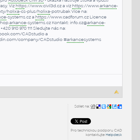
 pro
Autodesk Civil 3D
- ukázka nástroje Stoka a vpusti
asy. Viz
http
s://www.civil3d.cz a viz
http
s://www.
arkance
-
kty/
holixa
-cs-plus/
holixa
-potrubak Více na:
nce
-systems.cz a
http
s://www.cadforum.cz Licence
shop.
arkance
-systems.cz Kontakt: info.cz@
arkance
-
+420 910 970 111 Sledujte nás na:
book.com/CADstudio a
edin.com/company/CADstudio #
arkance
systems
Sdílet na:
Pro technickou podporu CAD
kontaktujte
Helpdesk