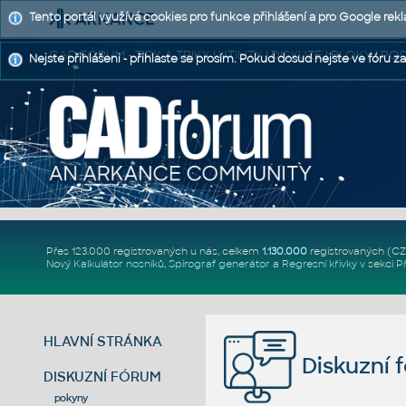
Tento portál využívá cookies pro funkce přihlášení a pro Google rek
CAD FÓRUM - TIPY A TRIKY | UTILITY | DISKUZE | BLOKY |
Nejste přihlášeni - přihlaste se prosím. Pokud dosud nejste ve fóru za
Přes 123.000 registrovaných u nás, celkem
1.130.000
registrovaných (C
Nový
Kalkulátor nosníků
,
Spirograf generátor
a
Regresní křivky
v sekci
P
HLAVNÍ STRÁNKA
Diskuzní 
DISKUZNÍ FÓRUM
pokyny