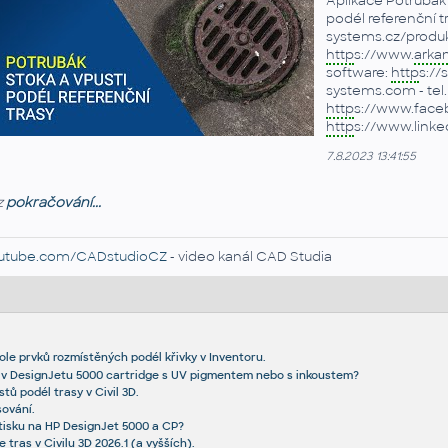
Aplikace Potrubák
podél referenční tr
systems.cz/produ
http
s://www.
arka
software:
http
s://
systems.com - tel. 
http
s://www.face
http
s://www.link
7.8.2023 13:41:55
z
pokračování...
utube.com/CADstudioCZ
- video kanál CAD Studia
ole prvků rozmístěných podél křivky v Inventoru.
 v DesignJetu 5000 cartridge s UV pigmentem nebo s inkoustem?
tů podél trasy v Civil 3D.
sování.
 tisku na HP DesignJet 5000 a CP?
 tras v Civilu 3D 2026.1 (a vyšších).