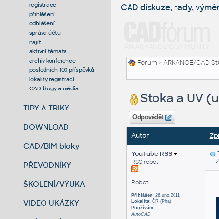
registrace
CAD diskuze, rady, výmě
přihlášení
odhlášení
správa účtu
najít
aktivní témata
archiv konference
Fórum
>
ARKANCE/CAD St
posledních 100 příspěvků
lokality registrací
CAD blogy a média
Stoka a UV (u
TIPY A TRIKY
Odpovědět
DOWNLOAD
Autor
Zp
CAD/BIM bloky
YouTube RSS
Zas
RSS roboti
PŘEVODNÍKY
Robot
ŠKOLENÍ/VÝUKA
Přihlášen:
26.úno.2011
VIDEO UKÁZKY
Lokalita:
ČR (Pha)
Používám:
AutoCAD