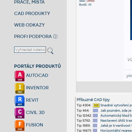
PRÁCE, MÍSTA
Stav:
Offline
Bodů:
88
CAD PRODUKTY
WEB ODKAZY
PROFI PODPORA
ⓘ
Vi
PORTÁLY PRODUKTŮ
AUTOCAD
yo
INVENTOR
REVIT
Příbuzné CAD tipy
:
Tip 4304:
Snadné vytvoření p
Tip 464:
Jak poznám, zda je
CIVIL 3D
Tip 12342:
Automatický klad lis
Tip 5792:
Nastavení úhlů tra
FUSION
Tip 1989:
Jaká je trvanlivost
Tip 14671:
Horizontální regrese