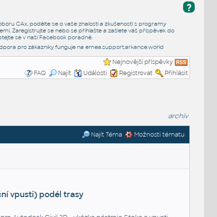
?
e oboru CAx, podělte se o vaše znalosti a zkušenosti s programy
emi. Zaregistrujte se nebo se přihlašte a zašlete váš příspěvek do
tejte se v naší
Facebook poradně
.
dpora pro zákazníky funguje na
emea.support.arkance.world
Nejnovější příspěvky
FAQ
Najít
Události
Registrovat
Přihlásit
archiv
Najít Téma
Možnosti tématu
ční vpusti) podél trasy