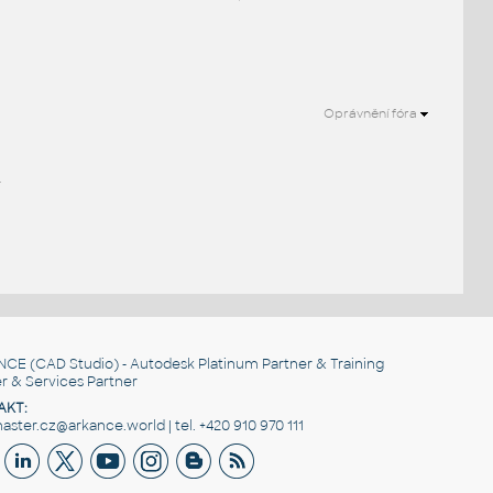
Oprávnění fóra
.
NCE
(CAD Studio) - Autodesk Platinum Partner & Training
r & Services Partner
AKT:
ster.cz@arkance.world | tel. +420 910 970 111