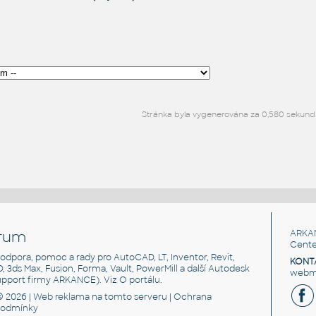
Stránka byla vygenerována za 0,580 sekund
rum
ARKA
Cente
, podpora, pomoc a rady pro AutoCAD, LT, Inventor, Revit,
KONT
3D, 3ds Max, Fusion, Forma, Vault, PowerMill a další Autodesk
webma
support firmy ARKANCE). Viz
O portálu
.
© 2026 |
Web reklama
na tomto serveru |
Ochrana
podmínky