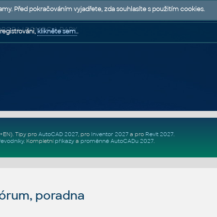
lamy. Před pokračováním vyjadřete, zda souhlasíte s použitím cookies.
 PODPORA | POMOC A RADY
registrováni,
klikněte sem.
.
Z+EN)
. Tipy pro
AutoCAD 2027
, pro
Inventor 2027
a pro
Revit 2027
.
řevodníky
.
Kompletní
příkazy
a
proměnné AutoCADu 2027
.
fórum, poradna