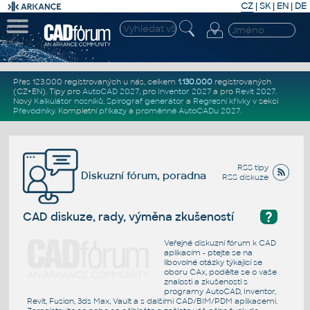
CZ
|
SK
|
EN
|
DE
Přes 123.000 registrovaných u nás, celkem
1.130.000
registrovaných
(CZ+EN)
. Tipy pro
AutoCAD 2027
, pro
Inventor 2027
a pro
Revit 2027
.
Nový
Kalkulátor nosníků
,
Spirograf generátor
a
Regresní křivky
v sekci
Převodníky
.
Kompletní
příkazy
a
proměnné AutoCADu 2027
.
RSS tipy
Diskuzní fórum, poradna
RSS diskuze
?
CAD diskuze, rady, výměna zkušeností
Veřejné diskuzní fórum k CAD
aplikacím - ptejte se na
libovolné otázky týkající se
oboru CAx, podělte se o vaše
znalosti a zkušenosti s
programy AutoCAD, Inventor,
Revit, Fusion, 3ds Max, Vault a s dalšími CAD/BIM/PDM aplikacemi.