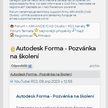
Zaregistrujte se nebo se přihlašte a zašlete váš příspěvek do
odpovídajícího fóra. Viz další informace o
CAD Fóru
. Nechcete se
registrovat? Zeptejte se v naší
Facebook poradně
.
Fórum nenahrazuje technický support firmy ARKANCE (CAD
Studio) - přímá podpora pro zákazníky funguje na
emea.support.arkance.world
Fórum
>
ARKANCE/CAD Studio
>
RSS kanály
Fórum Témata
Nejnovější příspěvky
Najít
Registrovat
Přihlásit
Autodesk Forma - Pozvánka
na školení
archiv
Odpovědět
Autodesk Forma - Pozvánka na školení
YouTube RSS
09.srp.2023 v 12:55
Autodesk Forma - Pozvánka na školení