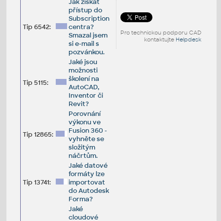
Jak získat
přístup do
Subscription
Tip 6542:
centra?
Pro technickou podporu CAD
Smazal jsem
kontaktujte
Helpdesk
si e-mail s
pozvánkou.
Jaké jsou
možnosti
školení na
Tip 5115:
AutoCAD,
Inventor či
Revit?
Porovnání
výkonu ve
Fusion 360 -
Tip 12865:
vyhněte se
složitým
náčrtům.
Jaké datové
formáty lze
Tip 13741:
importovat
do Autodesk
Forma?
Jaké
cloudové