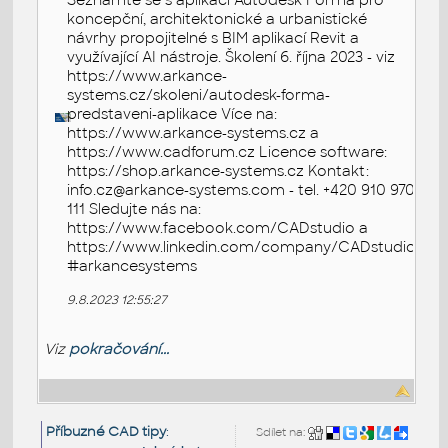
Seznamte se s aplikací Autodesk Forma pro
koncepční, architektonické a urbanistické
návrhy propojitelné s BIM aplikací Revit a
využívající AI nástroje. Školení 6. října 2023 - viz
https://www.arkance-
systems.cz/skoleni/autodesk-forma-
predstaveni-aplikace Více na:
https://www.arkance-systems.cz a
https://www.cadforum.cz Licence software:
https://shop.arkance-systems.cz Kontakt:
info.cz@arkance-systems.com - tel. +420 910 970
111 Sledujte nás na:
https://www.facebook.com/CADstudio a
https://www.linkedin.com/company/CADstudio
#arkancesystems
9.8.2023 12:55:27
Viz
pokračování...
Příbuzné CAD tipy
:
Sdílet na: