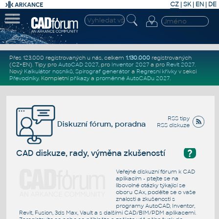
CZ
|
SK
|
EN
|
DE
Přes 123.000 registrovaných u nás, celkem
1.130.000
registrovaných
(CZ+EN)
. Tipy pro
AutoCAD 2027
, pro
Inventor 2027
a pro
Revit 2027
.
Nový
Kalkulátor nosníků
,
Spirograf generátor
a
Regresní křivky
v sekci
Převodníky
.
Kompletní
příkazy
a
proměnné AutoCADu 2027
.
RSS tipy
Diskuzní fórum, poradna
RSS diskuze
?
CAD diskuze, rady, výměna zkušeností
Veřejné diskuzní fórum k CAD
aplikacím - ptejte se na
libovolné otázky týkající se
oboru CAx, podělte se o vaše
znalosti a zkušenosti s
programy AutoCAD, Inventor,
Revit, Fusion, 3ds Max, Vault a s dalšími CAD/BIM/PDM aplikacemi.