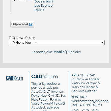
Docs s lidmi
bez licence
Docs?
Odpovědět
Přejít na fórum
Zobrazit jako:
Mobilní
|
Klasické
CAD
fórum
ARKANCE
(CAD
Studio) - Autodesk
Platinum Partner &
Tipy, triky, podpora,
Training Center &
pomoc a rady pro
Services Partner
AutoCAD, LT, Inventor,
Revit, Map, Civil 3D, 3ds
KONTAKT:
Max, Fusion, Forma,
webmaster.cz@arkance.w
Vault, PowerMill a další
| tel. +420 910 970 111
Autodesk aplikace