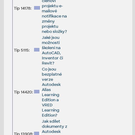
členovi
projektu e-
Tip 14178:
mailové
notifikace na
změny
projektu
nebo složky?
Jaké jsou
možnosti
školení na
Tip 5115:
AutoCAD,
Inventor či
Revit?
Co jsou
bezplatné
verze
Autodesk
Alias
Tip 14420:
Learning
Edition a
VRED
Learning
Edition?
Jak sdílet
dokumenty z
Autodesk
Tip 13908: