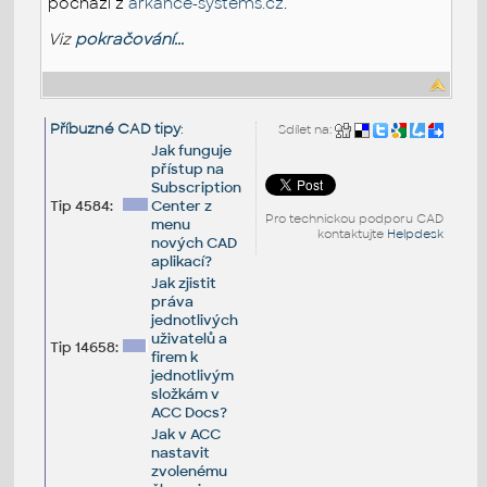
pochází z
arkance-systems.cz
.
Viz
pokračování...
Příbuzné CAD tipy
:
Sdílet na:
Jak funguje
přístup na
Subscription
Tip 4584:
Center z
Pro technickou podporu CAD
menu
kontaktujte
Helpdesk
nových CAD
aplikací?
Jak zjistit
práva
jednotlivých
uživatelů a
Tip 14658:
firem k
jednotlivým
složkám v
ACC Docs?
Jak v ACC
nastavit
zvolenému