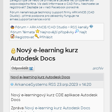
Zaregistrujte se nebo se přihlašte a zašlete váš příspěvek do
odpovídajícího fóra. Viz další informace o
CAD Fóru
. Nechcete se
registrovat? Zeptejte se v naší
Facebook poradně
.
Fórum nenahrazuje technický support firmy ARKANCE (CAD
Studio) - přímá podpora pro zákazníky funguje na
emea.support.arkance.world
Fórum
>
ARKANCE/CAD Studio
>
RSS kanály
Fórum Témata
Nejnovější příspěvky
Najít
Registrovat
Přihlásit
Nový e-learning kurz
Autodesk Docs
archiv
Odpovědět
Nový e-learning kurz Autodesk Docs
ArkanceSystems RSS
23.srp.2023 v 14:20
Nový e-learningový kurz CDE aplikace Autodesk
Docs
Zpráva
Nový e-learning kurz Autodesk Docs