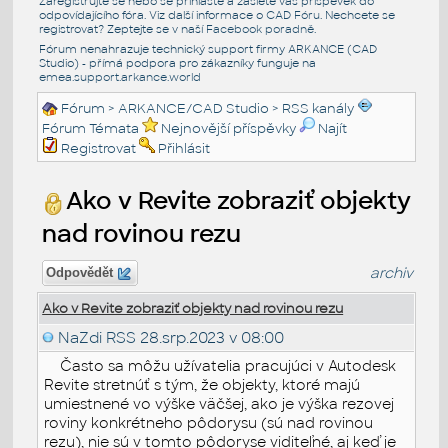
Zaregistrujte se nebo se přihlašte a zašlete váš příspěvek do
odpovídajícího fóra. Viz další informace o
CAD Fóru
. Nechcete se
registrovat? Zeptejte se v naší
Facebook poradně
.
Fórum nenahrazuje technický support firmy ARKANCE (CAD
Studio) - přímá podpora pro zákazníky funguje na
emea.support.arkance.world
Fórum
>
ARKANCE/CAD Studio
>
RSS kanály
Fórum Témata
Nejnovější příspěvky
Najít
Registrovat
Přihlásit
Ako v Revite zobraziť objekty
nad rovinou rezu
archiv
Odpovědět
Ako v Revite zobraziť objekty nad rovinou rezu
NaZdi RSS
28.srp.2023 v 08:00
Často sa môžu užívatelia pracujúci v Autodesk
Revite stretnúť s tým, že objekty, ktoré majú
umiestnené vo výške väčšej, ako je výška rezovej
roviny konkrétneho pôdorysu (sú nad rovinou
rezu), nie sú v tomto pôdoryse viditeľné, aj keď je