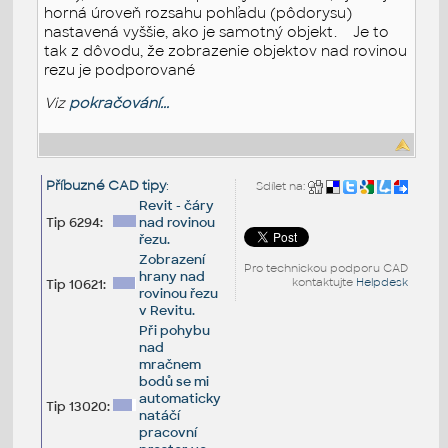
horná úroveň rozsahu pohľadu (pôdorysu)
nastavená vyššie, ako je samotný objekt. Je to
tak z dôvodu, že zobrazenie objektov nad rovinou
rezu je podporované
Viz
pokračování...
Příbuzné CAD tipy
:
Sdílet na:
Revit - čáry
Tip 6294:
nad rovinou
řezu.
Zobrazení
Pro technickou podporu CAD
hrany nad
kontaktujte
Helpdesk
Tip 10621:
rovinou řezu
v Revitu.
Při pohybu
nad
mračnem
bodů se mi
automaticky
Tip 13020:
natáčí
pracovní