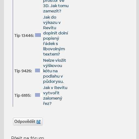
prostor ve
3D. Jak tomu
zamezit?
Jak do
výkazu v
Revitu
doplnit dolní
Tip 13446:
popisný
řádek s
libovolným
textem?
Nelze vložit
výškovou
Tip 9426:
kótu na
podlahu v
půdorysu.
Jak v Revitu
vytvořit
Tip 6185:
zalomený
řez?
Odpovědět
Přejít na fórum