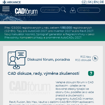
CZ
|
SK
|
EN
|
DE
Přes 123.000 registrovaných u nás, celkem
1.130.000
registrovaných
(CZ+EN)
. Tipy pro
AutoCAD 2027
, pro
Inventor 2027
a pro
Revit 2027
.
Nový
Kalkulátor nosníků
,
Spirograf generátor
a
Regresní křivky
v sekci
Převodníky
.
Kompletní
příkazy
a
proměnné AutoCADu 2027
.
RSS tipy
Diskuzní fórum, poradna
RSS diskuze
?
CAD diskuze, rady, výměna zkušeností
Veřejné diskuzní fórum k CAD
aplikacím - ptejte se na
libovolné otázky týkající se
oboru CAx, podělte se o vaše
znalosti a zkušenosti s
programy AutoCAD, Inventor,
Revit, Fusion, 3ds Max, Vault a s dalšími CAD/BIM/PDM aplikacemi.