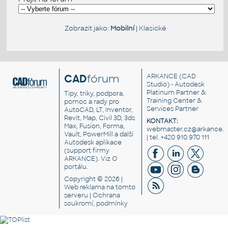
Zobrazit jako:
Mobilní
|
Klasické
CAD
fórum
ARKANCE
(CAD
Studio) - Autodesk
Platinum Partner &
Tipy, triky, podpora,
Training Center &
pomoc a rady pro
Services Partner
AutoCAD, LT, Inventor,
Revit, Map, Civil 3D, 3ds
KONTAKT:
Max, Fusion, Forma,
webmaster.cz@arkance.w
Vault, PowerMill a další
| tel. +420 910 970 111
Autodesk aplikace
(support firmy
ARKANCE). Viz
O
portálu
.
Copyright © 2026 |
Web reklama
na tomto
serveru |
Ochrana
soukromí, podmínky