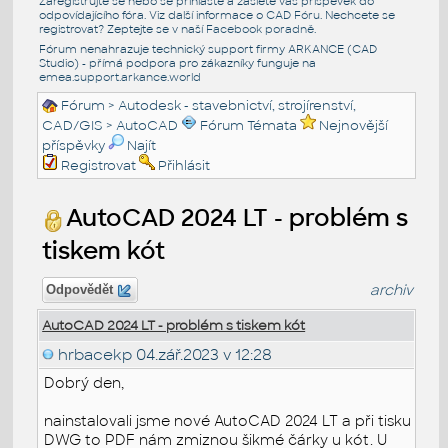
Zaregistrujte se nebo se přihlašte a zašlete váš příspěvek do
odpovídajícího fóra. Viz další informace o
CAD Fóru
. Nechcete se
registrovat? Zeptejte se v naší
Facebook poradně
.
Fórum nenahrazuje technický support firmy ARKANCE (CAD
Studio) - přímá podpora pro zákazníky funguje na
emea.support.arkance.world
Fórum
>
Autodesk - stavebnictví, strojírenství,
CAD/GIS
>
AutoCAD
Fórum Témata
Nejnovější
příspěvky
Najít
Registrovat
Přihlásit
AutoCAD 2024 LT - problém s
tiskem kót
archiv
Odpovědět
AutoCAD 2024 LT - problém s tiskem kót
hrbacekp
04.zář.2023 v 12:28
Dobrý den,
nainstalovali jsme nové AutoCAD 2024 LT a při tisku
DWG to PDF nám zmiznou šikmé čárky u kót. U