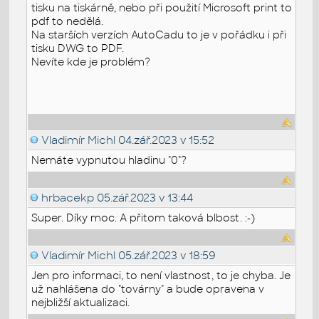
tisku na tiskárně, nebo při použití Microsoft print to
pdf to nedělá.
Na starších verzích AutoCadu to je v pořádku i při
tisku DWG to PDF.
Nevíte kde je problém?
Vladimír Michl
04.zář.2023 v 15:52
Nemáte vypnutou hladinu "0"?
hrbacekp
05.zář.2023 v 13:44
Super. Díky moc. A přitom taková blbost. :-)
Vladimír Michl
05.zář.2023 v 18:59
Jen pro informaci, to není vlastnost, to je chyba. Je
už nahlášena do "továrny" a bude opravena v
nejbližší aktualizaci.