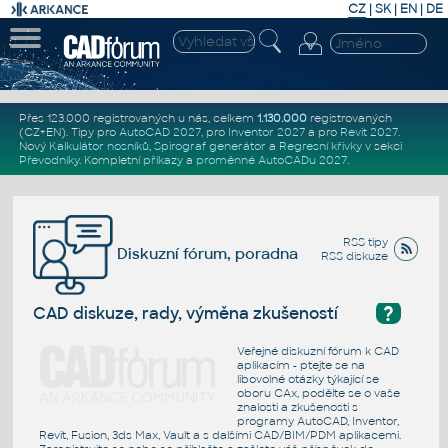
CZ
|
SK
|
EN
|
DE
Přes 123.000 registrovaných u nás, celkem
1.130.000
registrovaných
(CZ+EN)
. Tipy pro
AutoCAD 2027
, pro
Inventor 2027
a pro
Revit 2027
.
Nový
Kalkulátor nosníků
,
Spirograf generátor
a
Regresní křivky
v sekci
Převodníky
.
Kompletní
příkazy
a
proměnné AutoCADu 2027
.
RSS tipy
Diskuzní fórum, poradna
RSS diskuze
?
CAD diskuze, rady, výměna zkušeností
Veřejné diskuzní fórum k CAD
aplikacím - ptejte se na
libovolné otázky týkající se
oboru CAx, podělte se o vaše
znalosti a zkušenosti s
programy AutoCAD, Inventor,
Revit, Fusion, 3ds Max, Vault a s dalšími CAD/BIM/PDM aplikacemi.