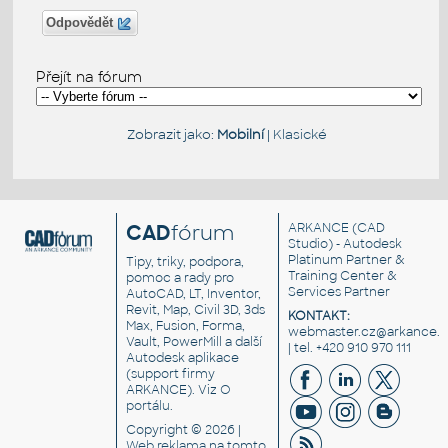
Odpovědět
Přejít na fórum
Zobrazit jako:
Mobilní
|
Klasické
CAD
fórum
ARKANCE
(CAD
Studio) - Autodesk
Platinum Partner &
Tipy, triky, podpora,
Training Center &
pomoc a rady pro
Services Partner
AutoCAD, LT, Inventor,
Revit, Map, Civil 3D, 3ds
KONTAKT:
Max, Fusion, Forma,
webmaster.cz@arkance.w
Vault, PowerMill a další
| tel. +420 910 970 111
Autodesk aplikace
(support firmy
ARKANCE). Viz
O
portálu
.
Copyright © 2026 |
Web reklama
na tomto