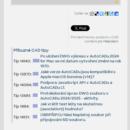
Sdílet na:
Pro technickou podporu CAD
kontaktujte
Helpdesk
Příbuzné CAD tipy
:
Po uložení DWG výkresu v AutoCADu 2024
Tip 14140:
for Mac se mi datum vytvoření změní na rok
1970.
Jaké verze AutoCADu jsou kompatibilní s
Tip 13870:
Apple macOS Sonoma (v14)?
Podpora JavaScript API v AutoCADu a
Tip 14084:
AutoCADu LT.
Protokolování úprav DWG souboru v
Tip 13681:
AutoCADu 2024/2025 - aktivity.
Jak vrátit text kóty na skutečnou
Tip 1984:
(asociativní) hodnotu?
OBRPŘIPOJ hlásí Neplatný soubor při
Tip 14131:
připojování SID souboru.