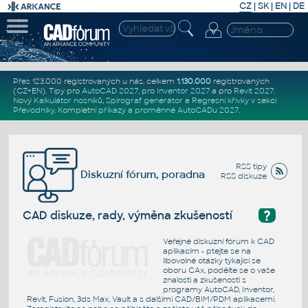
CZ
|
SK
|
EN
|
DE
Přes 123.000 registrovaných u nás, celkem
1.130.000
registrovaných
(CZ+EN)
. Tipy pro
AutoCAD 2027
, pro
Inventor 2027
a pro
Revit 2027
.
Nový
Kalkulátor nosníků
,
Spirograf generátor
a
Regresní křivky
v sekci
Převodníky
.
Kompletní
příkazy
a
proměnné AutoCADu 2027
.
RSS tipy
Diskuzní fórum, poradna
RSS diskuze
?
CAD diskuze, rady, výměna zkušeností
Veřejné diskuzní fórum k CAD
aplikacím - ptejte se na
libovolné otázky týkající se
oboru CAx, podělte se o vaše
znalosti a zkušenosti s
programy AutoCAD, Inventor,
Revit, Fusion, 3ds Max, Vault a s dalšími CAD/BIM/PDM aplikacemi.