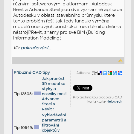
různými softwarovými platformami. Autodesk
Revit a Advance Steel jsou dvě významné aplikace
Autodesku v oblasti stavebního průmyslu, které
tento problém řeší. Jak tedy funguje výměna
modelů ocelových konstrukcí mezi těmito dvěma
nástroji?Revit, známý pro své BIM (Building
Information Modeling)
Viz
pokračování...
Příbuzné CAD tipy
:
Sdílet na:
Jak přenést
3D model se
styky a
Tip 12808:
nosníky mezi
Pro technickou podporu CAD
Advance
kontaktujte
Helpdesk
Steel a
Revit?
Vyhledávání
parametrů a
filtrování
Tip 10549:
objektů v