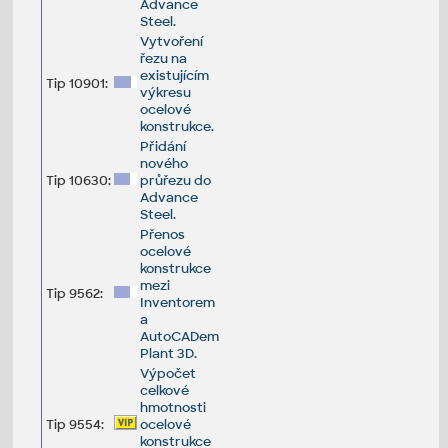
Advance
Steel.
Vytvoření
řezu na
existujícím
Tip 10901:
výkresu
ocelové
konstrukce.
Přidání
nového
Tip 10630:
průřezu do
Advance
Steel.
Přenos
ocelové
konstrukce
mezi
Tip 9562:
Inventorem
a
AutoCADem
Plant 3D.
Výpočet
celkové
hmotnosti
Tip 9554:
ocelové
konstrukce