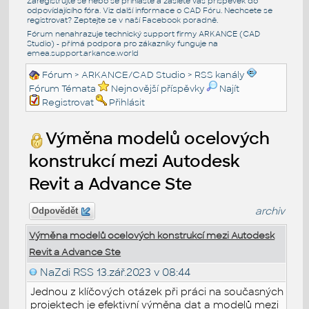
Zaregistrujte se nebo se přihlašte a zašlete váš příspěvek do
odpovídajícího fóra. Viz další informace o
CAD Fóru
. Nechcete se
registrovat? Zeptejte se v naší
Facebook poradně
.
Fórum nenahrazuje technický support firmy ARKANCE (CAD
Studio) - přímá podpora pro zákazníky funguje na
emea.support.arkance.world
Fórum
>
ARKANCE/CAD Studio
>
RSS kanály
Fórum Témata
Nejnovější příspěvky
Najít
Registrovat
Přihlásit
Výměna modelů ocelových
konstrukcí mezi Autodesk
Revit a Advance Ste
archiv
Odpovědět
Výměna modelů ocelových konstrukcí mezi Autodesk
Revit a Advance Ste
NaZdi RSS
13.zář.2023 v 08:44
Jednou z klíčových otázek při práci na současných
projektech je efektivní výměna dat a modelů mezi