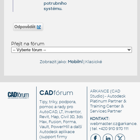
potrubního
systému.
Odpovědět
Přejít na fórum
Zobrazit jako:
Mobilní
|
Klasické
CAD
fórum
ARKANCE
(CAD
Studio) - Autodesk
Platinum Partner &
Tipy, triky, podpora,
Training Center &
pomoc a rady pro
Services Partner
AutoCAD, LT, Inventor,
Revit, Map, Civil 3D, 3ds
KONTAKT:
Max, Fusion, Forma,
webmaster.cz@arkance.w
Vault, PowerMill a další
| tel. +420 910 970 111
Autodesk aplikace
(support firmy