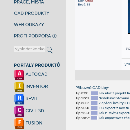
PRÁCE, MÍSTA
Stav:
Offline
Bodů:
88
CAD PRODUKTY
WEB ODKAZY
PROFI PODPORA
ⓘ
Vi
yo
PORTÁLY PRODUKTŮ
AUTOCAD
INVENTOR
Příbuzné CAD tipy
:
Tip 8310:
Jak uložit projekt R
REVIT
Tip 9229:
Nedokumentovaná fu
Tip 8602:
Zlepšení kvality IFC
Tip 9050:
IFC export z Revitu
CIVIL 3D
Tip 11824:
Jak z Revitu expor
Tip 13812:
Jak exportovat Fáze
FUSION