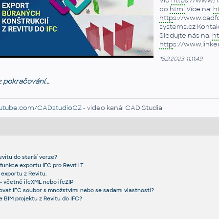
Viď
http
s://www.na
do.
html
Více na:
h
http
s://www.cadfo
systems.cz Kontakt
Sledujte nás na:
ht
http
s://www.link
18.9.2023 11:11:49
z
pokračování...
utube.com/CADstudioCZ
- video kanál CAD Studia
evitu do starší verze?
nkce exportu IFC pro Revit LT.
 exportu z Revitu.
 - včetně ifcXML nebo ifcZIP
tovat IFC soubor s množstvími nebo se sadami vlastností?
 BIM projektu z Revitu do IFC?