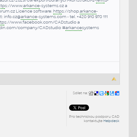
zdi.cz/2023/09/export-buranych-konstrukcii-z-
revit
u-
ttp
s://www.
arkance
-systems.cz a
rum.cz Licence software:
http
s://shop.
arkance
-
: info.cz@
arkance
-systems.com - tel. +420 910 970 111
tp
s://www.facebook.com/CADstudio a
edin.com/company/CADstudio #
arkance
systems
Sdílet na:
Pro technickou podporu CAD
kontaktujte
Helpdesk