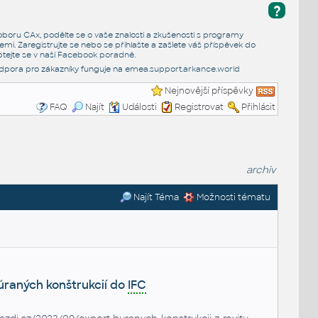
?
e oboru CAx, podělte se o vaše znalosti a zkušenosti s programy
emi. Zaregistrujte se nebo se přihlašte a zašlete váš příspěvek do
tejte se v naší
Facebook poradně
.
dpora pro zákazníky funguje na
emea.support.arkance.world
Nejnovější příspěvky
FAQ
Najít
Události
Registrovat
Přihlásit
archiv
Najít Téma
Možnosti tématu
búraných konštrukcií do
IFC