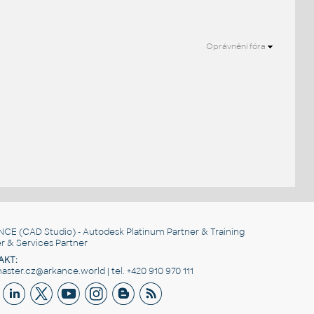
Oprávnění fóra
NCE
(CAD Studio) - Autodesk Platinum Partner & Training
r & Services Partner
AKT:
ster.cz@arkance.world | tel. +420 910 970 111