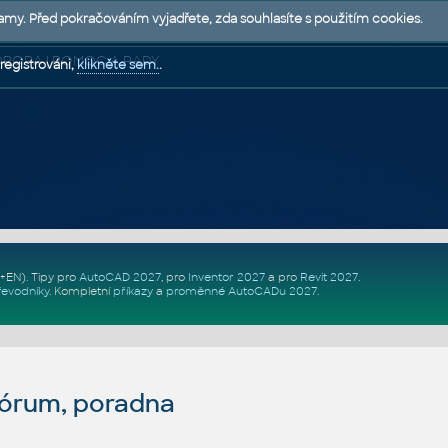
lamy. Před pokračováním vyjadřete, zda souhlasíte s použitím cookies.
 PODPORA | POMOC A RADY
registrováni,
klikněte sem.
.
Z+EN)
. Tipy pro
AutoCAD 2027
, pro
Inventor 2027
a pro
Revit 2027
.
řevodníky
.
Kompletní
příkazy
a
proměnné AutoCADu 2027
.
fórum, poradna