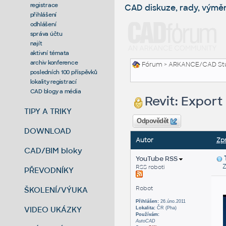
registrace
CAD diskuze, rady, výmě
přihlášení
odhlášení
správa účtu
najít
aktivní témata
archiv konference
Fórum
>
ARKANCE/CAD St
posledních 100 příspěvků
lokality registrací
CAD blogy a média
Revit: Export
TIPY A TRIKY
Odpovědět
DOWNLOAD
Autor
Zp
CAD/BIM bloky
YouTube RSS
Zas
RSS roboti
PŘEVODNÍKY
Robot
ŠKOLENÍ/VÝUKA
Přihlášen:
26.úno.2011
VIDEO UKÁZKY
Lokalita:
ČR (Pha)
Používám:
AutoCAD