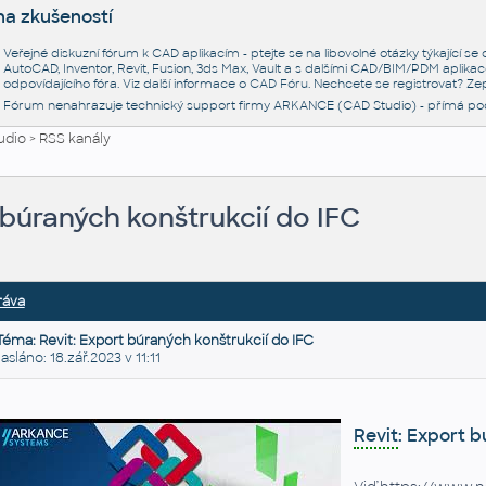
na zkušeností
Veřejné diskuzní fórum k CAD aplikacím - ptejte se na libovolné otázky týkající s
AutoCAD, Inventor, Revit, Fusion, 3ds Max, Vault a s dalšími CAD/BIM/PDM aplikac
odpovídajícího fóra. Viz další informace o
CAD Fóru
. Nechcete se registrovat? Zep
Fórum nenahrazuje technický support firmy ARKANCE (CAD Studio) - přímá po
udio
>
RSS kanály
 búraných konštrukcií do IFC
ráva
Téma: Revit: Export búraných konštrukcií do IFC
láno: 18.zář.2023 v 11:11
Revit
: Export 