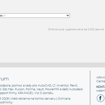
Stránka byla vygenerována za 0,313 sekund.
rum
ARKA
Cente
, podpora, pomoc a rady pro AutoCAD, LT, Inventor, Revit,
KONT
3D, 3ds Max, Fusion, Forma, Vault, PowerMill a další Autodesk
webma
support firmy ARKANCE). Viz
O portálu
.
© 2026 |
Web reklama
na tomto serveru |
Ochrana
podmínky