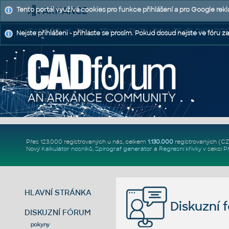
Tento portál využívá cookies pro funkce přihlášení a pro Google rek
CAD FÓRUM - TIPY A TRIKY | UTILITY | DISKUZE | BLOKY |
Nejste přihlášeni - přihlaste se prosím. Pokud dosud nejste ve fóru za
Přes 123.000 registrovaných u nás, celkem
1.130.000
registrovaných (C
Nový
Kalkulátor nosníků
,
Spirograf generátor
a
Regresní křivky
v sekci
P
HLAVNÍ STRÁNKA
Diskuzní 
DISKUZNÍ FÓRUM
pokyny