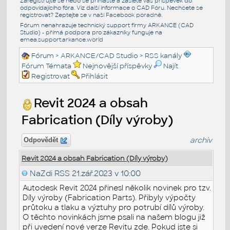
Zaregistrujte se nebo se přihlašte a zašlete váš příspěvek do
odpovídajícího fóra. Viz další informace o
CAD Fóru
. Nechcete se
registrovat? Zeptejte se v naší
Facebook poradně
.
Fórum nenahrazuje technický support firmy ARKANCE (CAD
Studio) - přímá podpora pro zákazníky funguje na
emea.support.arkance.world
Fórum
>
ARKANCE/CAD Studio
>
RSS kanály
Fórum Témata
Nejnovější příspěvky
Najít
Registrovat
Přihlásit
Revit 2024 a obsah
Fabrication (Díly výroby)
archiv
Odpovědět
Revit 2024 a obsah Fabrication (Díly výroby)
NaZdi RSS
21.zář.2023 v 10:00
Autodesk Revit 2024 přinesl několik novinek pro tzv.
Díly výroby (Fabrication Parts). Přibyly výpočty
průtoku a tlaku a výztuhy pro potrubí dílů výroby.
O těchto novinkách jsme psali na našem blogu již
při uvedení nové verze Revitu zde. Pokud jste si