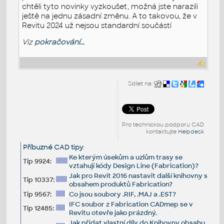
chtěli tyto novinky vyzkoušet, možná jste narazili
ještě na jednu zásadní změnu. A to takovou, že v
Revitu 2024 už nejsou standardní součástí
Viz
pokračování...
Sdílet na:
Pro technickou podporu CAD
kontaktujte
Helpdesk
Příbuzné CAD tipy
:
Ke kterým úsekům a uzlům trasy se
Tip 9924:
vztahují kódy Design Line (Fabrication)?
Jak pro Revit 2016 nastavit další knihovny s
Tip 10337:
obsahem produktů Fabrication?
Tip 9567:
Co jsou soubory .RIF, .MAJ a .EST?
IFC soubor z Fabrication CADmep se v
Tip 12485:
Revitu otevře jako prázdný.
Jak přidat vlastní díly do Knihovny obsahu