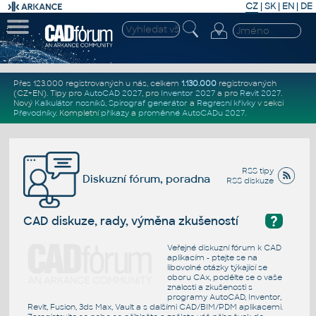
CZ
|
SK
|
EN
|
DE
Přes 123.000 registrovaných u nás, celkem
1.130.000
registrovaných
(CZ+EN)
. Tipy pro
AutoCAD 2027
, pro
Inventor 2027
a pro
Revit 2027
.
Nový
Kalkulátor nosníků
,
Spirograf generátor
a
Regresní křivky
v sekci
Převodníky
.
Kompletní
příkazy
a
proměnné AutoCADu 2027
.
RSS tipy
Diskuzní fórum, poradna
RSS diskuze
?
CAD diskuze, rady, výměna zkušeností
Veřejné diskuzní fórum k CAD
aplikacím - ptejte se na
libovolné otázky týkající se
oboru CAx, podělte se o vaše
znalosti a zkušenosti s
programy AutoCAD, Inventor,
Revit, Fusion, 3ds Max, Vault a s dalšími CAD/BIM/PDM aplikacemi.