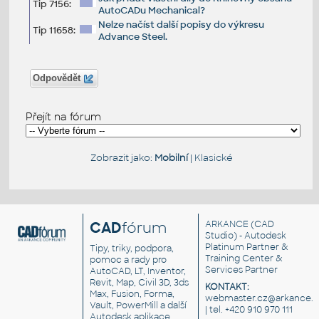
Tip 7156:
AutoCADu Mechanical?
Nelze načíst další popisy do výkresu
Tip 11658:
Advance Steel.
Odpovědět
Přejít na fórum
Zobrazit jako:
Mobilní
|
Klasické
CAD
fórum
ARKANCE
(CAD
Studio) - Autodesk
Platinum Partner &
Tipy, triky, podpora,
Training Center &
pomoc a rady pro
Services Partner
AutoCAD, LT, Inventor,
Revit, Map, Civil 3D, 3ds
KONTAKT:
Max, Fusion, Forma,
webmaster.cz@arkance.w
Vault, PowerMill a další
| tel. +420 910 970 111
Autodesk aplikace