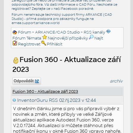
Zaregistrujte se nebo se přihlašte a zašlete váš příspěvek do
odpovídajícího fóra. Viz další informace o
CAD Fóru
. Nechcete se
registrovat? Zeptejte se v naší
Facebook poradně
.
Fórum nenahrazuje technický support firmy ARKANCE (CAD
Studio) - přímá podpora pro zákazníky funguje na
emea.support.arkance.world
Fórum
>
ARKANCE/CAD Studio
>
RSS kanály
Fórum Témata
Nejnovější příspěvky
Najít
Registrovat
Přihlásit
Fusion 360 - Aktualizace září
2023
archiv
Odpovědět
Fusion 360 - Aktualizace září 2023
InventorGuru RSS
02.říj.2023 v 12:44
V dnešním článku jsme si pro vás připravili výběr z
novinek a změn, které přibyly ve velké Zářijové
aktualizaci aplikace Autodest Fusion 360, verze
V.2.0.17244. Aktualizaci si můžete stáhnout přes
notifikační ikonu v okně Fusion 360 vpravo nahoře,