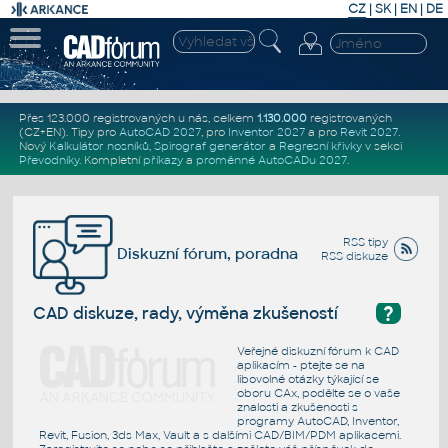
CZ
|
SK
|
EN
|
DE
Přes 123.000 registrovaných u nás, celkem
1.130.000
registrovaných
(CZ+EN)
. Tipy pro
AutoCAD 2027
, pro
Inventor 2027
a pro
Revit 2027
.
Nový
Kalkulátor nosníků
,
Spirograf generátor
a
Regresní křivky
v sekci
Převodníky
.
Kompletní
příkazy
a
proměnné AutoCADu 2027
.
RSS tipy
Diskuzní fórum, poradna
RSS diskuze
?
CAD diskuze, rady, výměna zkušeností
Veřejné diskuzní fórum k CAD
aplikacím - ptejte se na
libovolné otázky týkající se
oboru CAx, podělte se o vaše
znalosti a zkušenosti s
programy AutoCAD, Inventor,
Revit, Fusion, 3ds Max, Vault a s dalšími CAD/BIM/PDM aplikacemi.