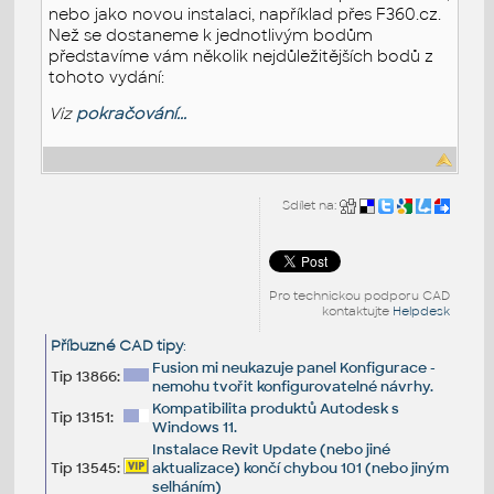
nebo jako novou instalaci, například přes F360.cz.
Než se dostaneme k jednotlivým bodům
představíme vám několik nejdůležitějších bodů z
tohoto vydání:
Viz
pokračování...
Sdílet na:
Pro technickou podporu CAD
kontaktujte
Helpdesk
Příbuzné CAD tipy
:
Fusion mi neukazuje panel Konfigurace -
Tip 13866:
nemohu tvořit konfigurovatelné návrhy.
Kompatibilita produktů Autodesk s
Tip 13151:
Windows 11.
Instalace Revit Update (nebo jiné
Tip 13545:
aktualizace) končí chybou 101 (nebo jiným
selháním)