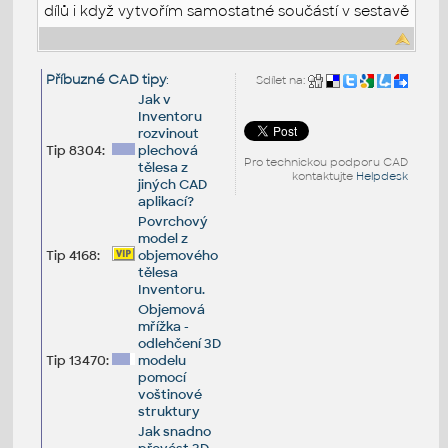
dílů i když vytvořím samostatné součástí v sestavě
Příbuzné CAD tipy
:
Sdílet na:
Jak v
Inventoru
rozvinout
Tip 8304:
plechová
Pro technickou podporu CAD
tělesa z
kontaktujte
Helpdesk
jiných CAD
aplikací?
Povrchový
model z
Tip 4168:
objemového
tělesa
Inventoru.
Objemová
mřížka -
odlehčení 3D
Tip 13470:
modelu
pomocí
voštinové
struktury
Jak snadno