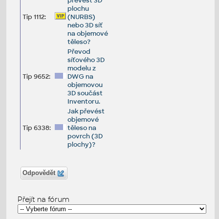
převést 3D
plochu
Tip 1112:
(NURBS)
nebo 3D síť
na objemové
těleso?
Převod
síťového 3D
modelu z
Tip 9652:
DWG na
objemovou
3D součást
Inventoru.
Jak převést
objemové
Tip 6338:
těleso na
povrch (3D
plochy)?
Odpovědět
Přejít na fórum