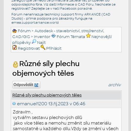
Zaregistrujte se nebo se přihlašte a zašlete váš příspěvek do
odpovídajícího fóra. Viz další informace o
CAD Fóru
. Nechcete se
registrovat? Zeptejte se v naší
Facebook poradně
.
Fórum nenahrazuje technický support firmy ARKANCE (CAD
Studio) - přímá podpora pro zákazníky funguje na
emea.support.arkance.world
Fórum
>
Autodesk - stavebnictví, strojírenství,
CAD/GIS
>
Inventor
Fórum Témata
Nejnovější
příspěvky
Najít
Registrovat
Přihlásit
Různé síly plechu
objemových těles
archiv
Odpovědět
Různé síly plechu objemových těles
emanuel1200
13.říj.2023 v 06:46
Zdravím ,
vytvářm sestavu plechových dílů
jako více těles a nemohu změnit sílu materiálu
samostatně u každého dílu.Vždy se změní u všech