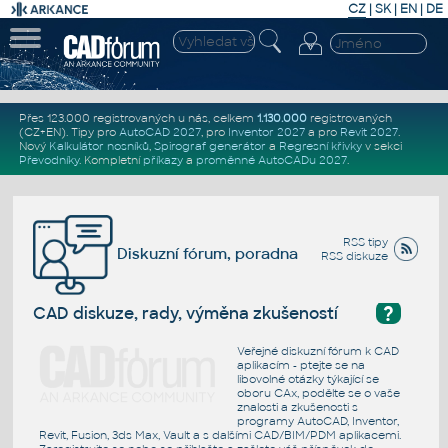
CZ
|
SK
|
EN
|
DE
Přes 123.000 registrovaných u nás, celkem
1.130.000
registrovaných
(CZ+EN)
. Tipy pro
AutoCAD 2027
, pro
Inventor 2027
a pro
Revit 2027
.
Nový
Kalkulátor nosníků
,
Spirograf generátor
a
Regresní křivky
v sekci
Převodníky
.
Kompletní
příkazy
a
proměnné AutoCADu 2027
.
RSS tipy
Diskuzní fórum, poradna
RSS diskuze
?
CAD diskuze, rady, výměna zkušeností
Veřejné diskuzní fórum k CAD
aplikacím - ptejte se na
libovolné otázky týkající se
oboru CAx, podělte se o vaše
znalosti a zkušenosti s
programy AutoCAD, Inventor,
Revit, Fusion, 3ds Max, Vault a s dalšími CAD/BIM/PDM aplikacemi.