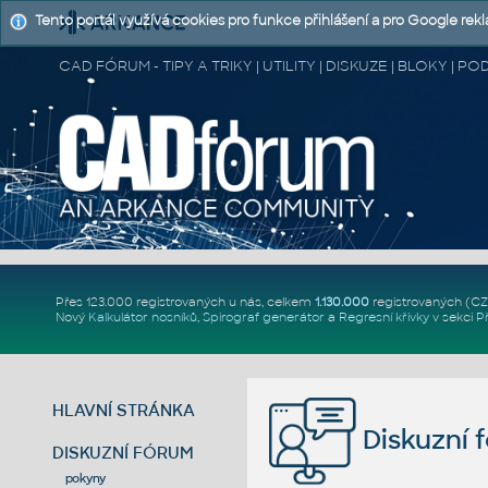
Tento portál využívá cookies pro funkce přihlášení a pro Google rek
CAD FÓRUM - TIPY A TRIKY | UTILITY | DISKUZE | BLOKY |
Přes 123.000 registrovaných u nás, celkem
1.130.000
registrovaných (C
Nový
Kalkulátor nosníků
,
Spirograf generátor
a
Regresní křivky
v sekci
P
HLAVNÍ STRÁNKA
Diskuzní 
DISKUZNÍ FÓRUM
pokyny