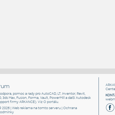
rum
ARKA
Cente
, podpora, pomoc a rady pro AutoCAD, LT, Inventor, Revit,
KONT
3D, 3ds Max, Fusion, Forma, Vault, PowerMill a další Autodesk
webma
support firmy ARKANCE). Viz
O portálu
.
© 2026 |
Web reklama
na tomto serveru |
Ochrana
podmínky