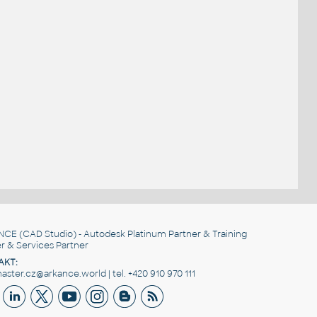
NCE
(CAD Studio) - Autodesk Platinum Partner & Training
r & Services Partner
AKT:
ster.cz@arkance.world | tel. +420 910 970 111