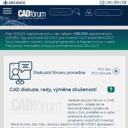
CZ
|
SK
|
EN
|
DE
Přes 123.000 registrovaných u nás, celkem
1.130.000
registrovaných
(CZ+EN)
. Tipy pro
AutoCAD 2027
, pro
Inventor 2027
a pro
Revit 2027
.
Nový
Kalkulátor nosníků
,
Spirograf generátor
a
Regresní křivky
v sekci
Převodníky
.
Kompletní
příkazy
a
proměnné AutoCADu 2027
.
RSS tipy
Diskuzní fórum, poradna
RSS diskuze
?
CAD diskuze, rady, výměna zkušeností
Veřejné diskuzní fórum k CAD
aplikacím - ptejte se na
libovolné otázky týkající se
oboru CAx, podělte se o vaše
znalosti a zkušenosti s
programy AutoCAD, Inventor,
Revit, Fusion, 3ds Max, Vault a s dalšími CAD/BIM/PDM aplikacemi.