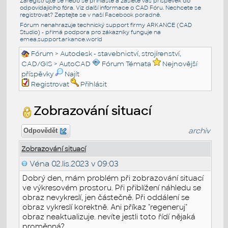
Zaregistrujte se nebo se přihlašte a zašlete váš příspěvek do
odpovídajícího fóra. Viz další informace o
CAD Fóru
. Nechcete se
registrovat? Zeptejte se v naší
Facebook poradně
.
Fórum nenahrazuje technický support firmy ARKANCE (CAD
Studio) - přímá podpora pro zákazníky funguje na
emea.support.arkance.world
Fórum
>
Autodesk - stavebnictví, strojírenství,
CAD/GIS
>
AutoCAD
Fórum Témata
Nejnovější
příspěvky
Najít
Registrovat
Přihlásit
Zobrazování situací
archiv
Odpovědět
Zobrazování situací
Véna
02.lis.2023 v 09:03
Dobrý den, mám problém při zobrazování situací
ve výkresovém prostoru. Při přiblížení náhledu se
obraz nevykreslí, jen částečně. Při oddálení se
obraz vykreslí korektně. Ani příkaz "regeneruj"
obraz neaktualizuje. nevíte jestli toto řídí nějaká
proměnná?