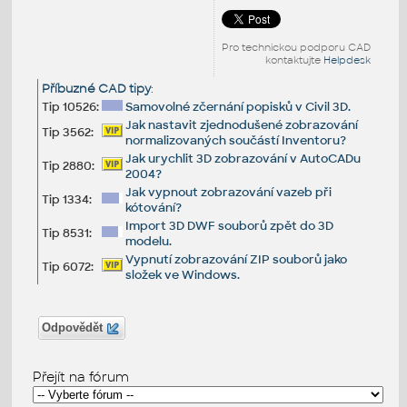
Pro technickou podporu CAD
kontaktujte
Helpdesk
Příbuzné CAD tipy
:
Tip 10526:
Samovolné zčernání popisků v Civil 3D.
Jak nastavit zjednodušené zobrazování
Tip 3562:
normalizovaných součástí Inventoru?
Jak urychlit 3D zobrazování v AutoCADu
Tip 2880:
2004?
Jak vypnout zobrazování vazeb při
Tip 1334:
kótování?
Import 3D DWF souborů zpět do 3D
Tip 8531:
modelu.
Vypnutí zobrazování ZIP souborů jako
Tip 6072:
složek ve Windows.
Odpovědět
Přejít na fórum