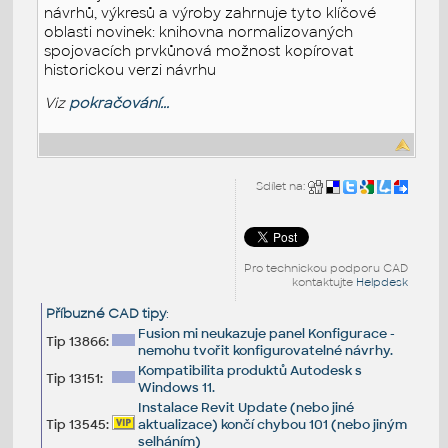
návrhů, výkresů a výroby zahrnuje tyto klíčové
oblasti novinek: knihovna normalizovaných
spojovacích prvkůnová možnost kopírovat
historickou verzi návrhu
Viz
pokračování...
Sdílet na:
Pro technickou podporu CAD
kontaktujte
Helpdesk
Příbuzné CAD tipy
:
Fusion mi neukazuje panel Konfigurace -
Tip 13866:
nemohu tvořit konfigurovatelné návrhy.
Kompatibilita produktů Autodesk s
Tip 13151:
Windows 11.
Instalace Revit Update (nebo jiné
Tip 13545:
aktualizace) končí chybou 101 (nebo jiným
selháním)