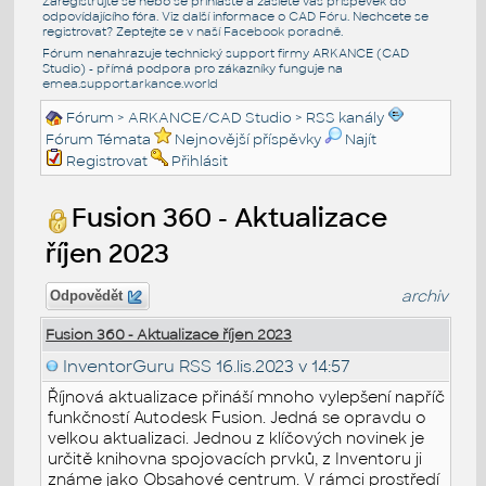
Zaregistrujte se nebo se přihlašte a zašlete váš příspěvek do
odpovídajícího fóra. Viz další informace o
CAD Fóru
. Nechcete se
registrovat? Zeptejte se v naší
Facebook poradně
.
Fórum nenahrazuje technický support firmy ARKANCE (CAD
Studio) - přímá podpora pro zákazníky funguje na
emea.support.arkance.world
Fórum
>
ARKANCE/CAD Studio
>
RSS kanály
Fórum Témata
Nejnovější příspěvky
Najít
Registrovat
Přihlásit
Fusion 360 - Aktualizace
říjen 2023
archiv
Odpovědět
Fusion 360 - Aktualizace říjen 2023
InventorGuru RSS
16.lis.2023 v 14:57
Říjnová aktualizace přináší mnoho vylepšení napříč
funkčností Autodesk Fusion. Jedná se opravdu o
velkou aktualizaci. Jednou z klíčových novinek je
určitě knihovna spojovacích prvků, z Inventoru ji
známe jako Obsahové centrum. V rámci prostředí