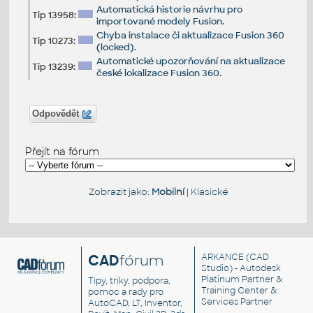
Automatická historie návrhu pro
Tip 13958:
importované modely Fusion.
Chyba instalace či aktualizace Fusion 360
Tip 10273:
(locked).
Automatické upozorňování na aktualizace
Tip 13239:
české lokalizace Fusion 360.
Odpovědět
Přejít na fórum
Zobrazit jako:
Mobilní
|
Klasické
CAD
fórum
ARKANCE
(CAD
Studio) - Autodesk
Platinum Partner &
Tipy, triky, podpora,
Training Center &
pomoc a rady pro
Services Partner
AutoCAD, LT, Inventor,