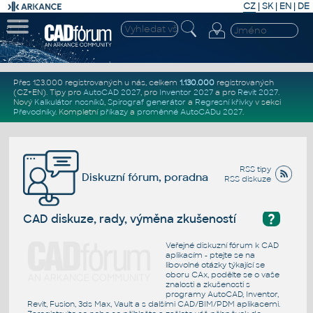
CZ
|
SK
|
EN
|
DE
Přes 123.000 registrovaných u nás, celkem
1.130.000
registrovaných
(CZ+EN)
. Tipy pro
AutoCAD 2027
, pro
Inventor 2027
a pro
Revit 2027
.
Nový
Kalkulátor nosníků
,
Spirograf generátor
a
Regresní křivky
v sekci
Převodníky
.
Kompletní
příkazy
a
proměnné AutoCADu 2027
.
RSS tipy
Diskuzní fórum, poradna
RSS diskuze
?
CAD diskuze, rady, výměna zkušeností
Veřejné diskuzní fórum k CAD
aplikacím - ptejte se na
libovolné otázky týkající se
oboru CAx, podělte se o vaše
znalosti a zkušenosti s
programy AutoCAD, Inventor,
Revit, Fusion, 3ds Max, Vault a s dalšími CAD/BIM/PDM aplikacemi.