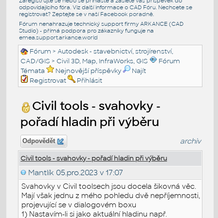
Zaregistrujte se nebo se přihlašte a zašlete váš příspěvek do
odpovídajícího fóra. Viz další informace o
CAD Fóru
. Nechcete se
registrovat? Zeptejte se v naší
Facebook poradně
.
Fórum nenahrazuje technický support firmy ARKANCE (CAD
Studio) - přímá podpora pro zákazníky funguje na
emea.support.arkance.world
Fórum
>
Autodesk - stavebnictví, strojírenství,
CAD/GIS
>
Civil 3D, Map, InfraWorks, GIS
Fórum
Témata
Nejnovější příspěvky
Najít
Registrovat
Přihlásit
Civil tools - svahovky -
pořadí hladin při výběru
archiv
Odpovědět
Civil tools - svahovky - pořadí hladin při výběru
Mantlík
05.pro.2023 v 17:07
Svahovky v Civil toolsech jsou docela šikovná věc.
Mají však jednu z mého pohledu dvě nepříjemnosti,
projevující se v dialogovém boxu
1) Nastavím-li si jako aktuální hladinu např.