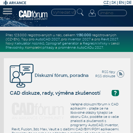
CZ
|
SK
|
EN
|
DE
Přes 123.000 registrovaných u nás, celkem
1.130.000
registrovaných
(CZ+EN)
. Tipy pro
AutoCAD 2027
, pro
Inventor 2027
a pro
Revit 2027
.
Nový
Kalkulátor nosníků
,
Spirograf generátor
a
Regresní křivky
v sekci
Převodníky
.
Kompletní
příkazy
a
proměnné AutoCADu 2027
.
RSS tipy
Diskuzní fórum, poradna
RSS diskuze
?
CAD diskuze, rady, výměna zkušeností
Veřejné diskuzní fórum k CAD
aplikacím - ptejte se na
libovolné otázky týkající se
oboru CAx, podělte se o vaše
znalosti a zkušenosti s
programy AutoCAD, Inventor,
Revit, Fusion, 3ds Max, Vault a s dalšími CAD/BIM/PDM aplikacemi.