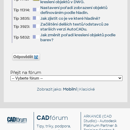
kreslení objektů v DWG.
Nastavení pořadí zobrazení objektů
Tip 11314:
definováním podle hladin.
Tip 3835:
Jak zjistit co je ve které hladině?
Začištění delších textů/odstavců ze
Tip 3923:
starších verzí AutoCADu.
Jak změnit pořadí kreslení objektů podle
Tip 5832:
barev?
Odpovědět
Přejít na fórum
Zobrazit jako:
Mobilní
|
Klasické
CAD
fórum
ARKANCE
(CAD
Studio) - Autodesk
Platinum Partner &
Tipy, triky, podpora,