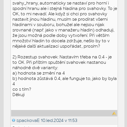
svahy_hrany, automaticky se nastaví pro horní i
spodní hranu ale i stejná hladina pro svahovky. To je
OK, to mi nevadí. Ale když si chci pro svahovky
nastavit jinou hladinu, musím se prodírat všemi
hladinami v souboru, bohužel ale nejsou nijak
srovnané (např. jako v manažeru hladin) odhaduji,
že jsou možná podle doby vytvoření. Při větším
množství hladin to docela zdržuje, nešlo by to v
nějaké další aktualizaci uspořádat, prosím?
2) Rozestup svahovek: Nastavím třeba na 0.4 - je
to OK. Při příštím spuštění svahovek nastanou
náhodně dvě varianty:
a) hodnota se změní na 4
b) hodnota zůstává 0.4, ale funguje to, jako by byla
4
co s tím?
Děkuji
spackovaE
10.led.2024 v 11:53