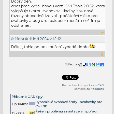
Dobrý den,
dnes jsme vydali novou verzi Civil Tools 2.0.32, která
vylepšuje tvorbu svahovek. Hladiny jsou nově
řazeny abecedně, lze volit počáteční místo pro
svahovky a bug s rozestupem menším než 1m je
odstraněn.
Mantlík
11.led.2024 v 12:12
Děkuji, tohle po odzkoušení vypadá dobře
Sdílet na:
Pro technickou podporu CAD
kontaktujte
Helpdesk
Příbuzné CAD tipy
:
Dynamické svahové šrafy - svahovky pro
Tip 10489:
Civil 3D.
Řešení problému s nastavením pořadí
Tip 7719: