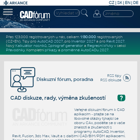
CZ
|
SK
|
EN
|
DE
Přes 123.000 registrovaných u nás, celkem
1.130.000
registrovaných
(CZ+EN)
. Tipy pro
AutoCAD 2027
, pro
Inventor 2027
a pro
Revit 2027
.
Nový
Kalkulátor nosníků
,
Spirograf generátor
a
Regresní křivky
v sekci
Převodníky
.
Kompletní
příkazy
a
proměnné AutoCADu 2027
.
RSS tipy
Diskuzní fórum, poradna
RSS diskuze
?
CAD diskuze, rady, výměna zkušeností
Veřejné diskuzní fórum k CAD
aplikacím - ptejte se na
libovolné otázky týkající se
oboru CAx, podělte se o vaše
znalosti a zkušenosti s
programy AutoCAD, Inventor,
Revit, Fusion, 3ds Max, Vault a s dalšími CAD/BIM/PDM aplikacemi.