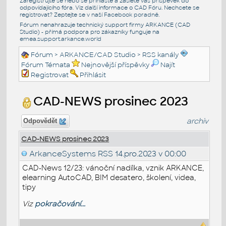
Zaregistrujte se nebo se přihlašte a zašlete váš příspěvek do
odpovídajícího fóra. Viz další informace o
CAD Fóru
. Nechcete se
registrovat? Zeptejte se v naší
Facebook poradně
.
Fórum nenahrazuje technický support firmy ARKANCE (CAD
Studio) - přímá podpora pro zákazníky funguje na
emea.support.arkance.world
Fórum
>
ARKANCE/CAD Studio
>
RSS kanály
Fórum Témata
Nejnovější příspěvky
Najít
Registrovat
Přihlásit
CAD-NEWS prosinec 2023
archiv
Odpovědět
CAD-NEWS prosinec 2023
ArkanceSystems RSS
14.pro.2023 v 00:00
CAD-News 12/23: vánoční nadílka, vznik ARKANCE,
elearning AutoCAD, BIM desatero, školení, videa,
tipy
Viz
pokračování...