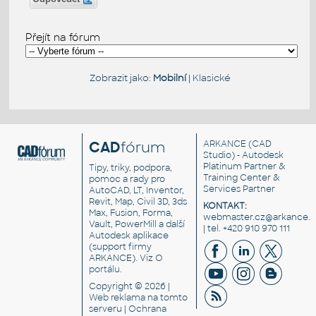
Přejít na fórum
Zobrazit jako:
Mobilní
|
Klasické
CAD
fórum
ARKANCE
(CAD
Studio) - Autodesk
Platinum Partner &
Tipy, triky, podpora,
Training Center &
pomoc a rady pro
Services Partner
AutoCAD, LT, Inventor,
Revit, Map, Civil 3D, 3ds
KONTAKT:
Max, Fusion, Forma,
webmaster.cz@arkance.w
Vault, PowerMill a další
| tel. +420 910 970 111
Autodesk aplikace
(support firmy
ARKANCE). Viz
O
portálu
.
Copyright © 2026 |
Web reklama
na tomto
serveru |
Ochrana