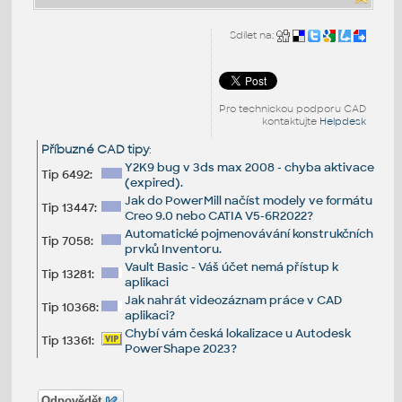
Sdílet na:
Pro technickou podporu CAD
kontaktujte
Helpdesk
Příbuzné CAD tipy
:
Y2K9 bug v 3ds max 2008 - chyba aktivace
Tip 6492:
(expired).
Jak do PowerMill načíst modely ve formátu
Tip 13447:
Creo 9.0 nebo CATIA V5-6R2022?
Automatické pojmenovávání konstrukčních
Tip 7058:
prvků Inventoru.
Vault Basic - Váš účet nemá přístup k
Tip 13281:
aplikaci
Jak nahrát videozáznam práce v CAD
Tip 10368:
aplikaci?
Chybí vám česká lokalizace u Autodesk
Tip 13361:
PowerShape 2023?
Odpovědět