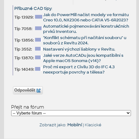
Příbuzné CAD tipy
:
Jak do PowerMill načíst modely ve formátu
Tip 13929:
Creo 10.0, NX2306 nebo CATIA V5-6R2023?
Automatické pojmenovávání konstrukčních
Tip 7058:
prvků Inventoru.
"Konflikt schématu při načítání souboru" u
Tip 13856:
souborů z Revitu 2024.
Tip 3552:
Nastavení výchozí šablony v Revitu.
Jaké verze AutoCADu jsou kompatibilní s
Tip 13870:
Apple macOS Sonoma (v14)?
Proč mi export z Civilu 3D do IFC 4.3
Tip 14049:
neexportuje povrchy a tělesa?
Odpovědět
Přejít na fórum
Zobrazit jako:
Mobilní
|
Klasické