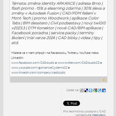
Témata: změna identity ARKANCE | adresa Brno |
flash promo -15% a elearning zdarma | 30% sleva a
změny v Autodesk Fusion | CAD/PDM řešení v
Mont-Tech | promo Woodwork | aplikace Color
Tabs | BIM desatero | Civil podsestavy | nový twiGIS
v2023.3 | DTM Konektor | nové CAD/BIM aplikace |
Facebook poradna | service packy | termíny
školení | trial verze 2024 | CAD bloky | videa | tipy |
atd.
Můžete se k nám připojit i na Facebooku, Twitteru, YouTube nebo
LinkedIn:
www.facebook.com/CADstudio
a
www.twitter.com/CADstudioCZ
a
www.youtube.com/@ArkanceSystemsCZ
a
www.linkedin.com/company/cadstudio
Sdílet na:
Pro technickou podporu CAD
kontaktujte
Helpdesk