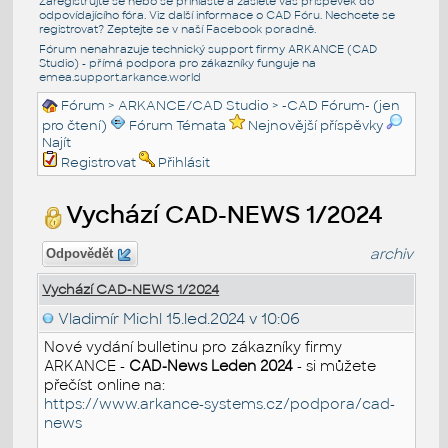
Zaregistrujte se nebo se přihlašte a zašlete váš příspěvek do
odpovídajícího fóra. Viz další informace o
CAD Fóru
. Nechcete se
registrovat? Zeptejte se v naší
Facebook poradně
.
Fórum nenahrazuje technický support firmy ARKANCE (CAD
Studio) - přímá podpora pro zákazníky funguje na
emea.support.arkance.world
Fórum
>
ARKANCE/CAD Studio
>
-CAD Fórum- (jen
pro čtení)
Fórum Témata
Nejnovější příspěvky
Najít
Registrovat
Přihlásit
Vychází CAD-NEWS 1/2024
archiv
Odpovědět
Vychází CAD-NEWS 1/2024
Vladimír Michl
15.led.2024 v 10:06
Nové vydání bulletinu pro zákazníky firmy
ARKANCE -
CAD-News Leden 2024
- si můžete
přečíst online na:
https://www.arkance-systems.cz/podpora/cad-
news