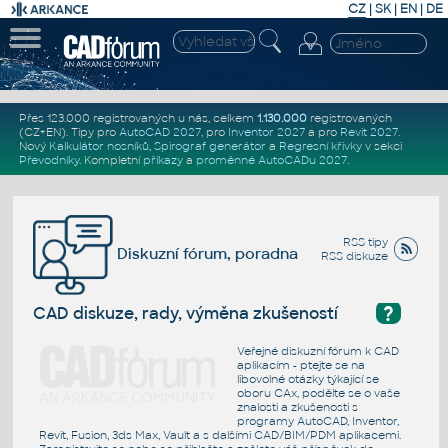
CZ
|
SK
|
EN
|
DE
Přes 123.000 registrovaných u nás, celkem
1.130.000
registrovaných
(CZ+EN)
. Tipy pro
AutoCAD 2027
, pro
Inventor 2027
a pro
Revit 2027
.
Nový
Kalkulátor nosníků
,
Spirograf generátor
a
Regresní křivky
v sekci
Převodníky
.
Kompletní
příkazy
a
proměnné AutoCADu 2027
.
RSS tipy
Diskuzní fórum, poradna
RSS diskuze
?
CAD diskuze, rady, výměna zkušeností
Veřejné diskuzní fórum k CAD
aplikacím - ptejte se na
libovolné otázky týkající se
oboru CAx, podělte se o vaše
znalosti a zkušenosti s
programy AutoCAD, Inventor,
Revit, Fusion, 3ds Max, Vault a s dalšími CAD/BIM/PDM aplikacemi.