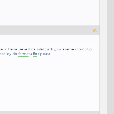
ve potřeba převést na zvláštní díly, vydáváme k tomu tip:
solidy-do-
forma
tu-
ifc
-tip14113