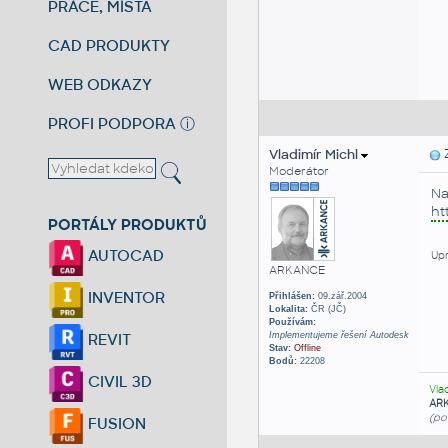
PRÁCE, MÍSTA
CAD PRODUKTY
WEB ODKAZY
PROFI PODPORA
ⓘ
Vladimír Michl
Z
Moderátor
Na
ht
PORTÁLY PRODUKTŮ
AUTOCAD
Upr
ARKANCE
INVENTOR
Přihlášen:
09.zář.2004
Lokalita:
ČR (JČ)
Používám:
Implementujeme řešení Autodesk
REVIT
Stav:
Offline
Bodů:
22208
CIVIL 3D
Vla
AR
(po
FUSION