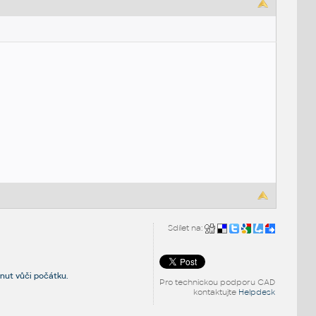
Sdílet na:
unut vůči počátku.
Pro technickou podporu CAD
kontaktujte
Helpdesk