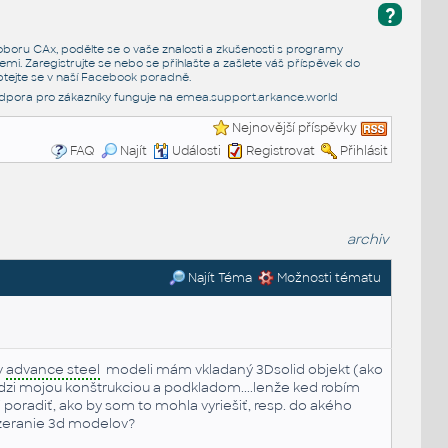
?
e oboru CAx, podělte se o vaše znalosti a zkušenosti s programy
emi. Zaregistrujte se nebo se přihlašte a zašlete váš příspěvek do
tejte se v naší
Facebook poradně
.
dpora pro zákazníky funguje na
emea.support.arkance.world
Nejnovější příspěvky
FAQ
Najít
Události
Registrovat
Přihlásit
archiv
Najít Téma
Možnosti tématu
v
advance steel
modeli mám vkladaný 3Dsolid objekt (ako
dzi mojou konštrukciou a podkladom....lenže ked robím
mi poradiť, ako by som to mohla vyriešiť, resp. do akého
zeranie 3d modelov?