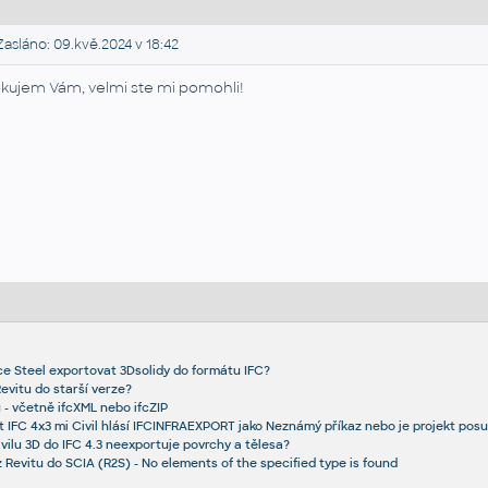
asláno: 09.kvě.2024 v 18:42
kujem Vám, velmi ste mi pomohli!
e Steel exportovat 3Dsolidy do formátu IFC?
Revitu do starší verze?
u - včetně ifcXML nebo ifcZIP
t IFC 4x3 mi Civil hlásí IFCINFRAEXPORT jako Neznámý příkaz nebo je projekt pos
ivilu 3D do IFC 4.3 neexportuje povrchy a tělesa?
 Revitu do SCIA (R2S) - No elements of the specified type is found