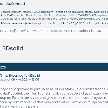
na zkušeností
Veřejné diskuzní fórum k CAD aplikacím - ptejte se na libovolné otázky týkající s
AutoCAD, Inventor, Revit, Fusion, 3ds Max, Vault a s dalšími CAD/BIM/PDM aplikac
odpovídajícího fóra. Viz další informace o
CAD Fóru
. Nechcete se registrovat? Zep
Fórum nenahrazuje technický support firmy ARKANCE (CAD Studio) - přímá po
ctví, strojírenství, CAD/GIS
>
Architecture, MEP, Fabrication, Plant 3D
 -3Dsolid
ráva
Téma: Export do ifc -3Dsolid
sláno: 09.kvě.2024 v 12:08
brý deň, ospravedlňujem sa za asi hlúpu otázku, ale som bezradná, 
dklad) , potrebujem len kvôli tomu aby som vedela ukázať vzťah me
stup do
ifc
tam ten 3D solid objekt sa mi nezobrazí..... vedeli by ste 
boru by som mohla/ vedela vyexportovať čo bežne používaju na po
kujem Vám velmi pekne!