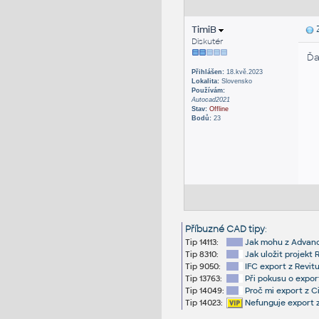
TimiB
Z
Diskutér
Ďa
Přihlášen:
18.kvě.2023
Lokalita:
Slovensko
Používám:
Autocad2021
Stav:
Offline
Bodů:
23
Příbuzné CAD tipy
:
Tip 14113:
Jak mohu z Advanc
Tip 8310:
Jak uložit projekt 
Tip 9050:
IFC export z Revit
Tip 13763:
Při pokusu o expor
Tip 14049:
Proč mi export z C
Tip 14023:
Nefunguje export z