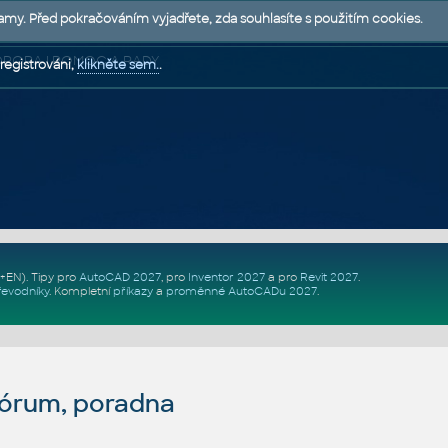
lamy. Před pokračováním vyjadřete, zda souhlasíte s použitím cookies.
 PODPORA | POMOC A RADY
registrováni,
klikněte sem.
.
Z+EN)
. Tipy pro
AutoCAD 2027
, pro
Inventor 2027
a pro
Revit 2027
.
řevodníky
.
Kompletní
příkazy
a
proměnné AutoCADu 2027
.
fórum, poradna