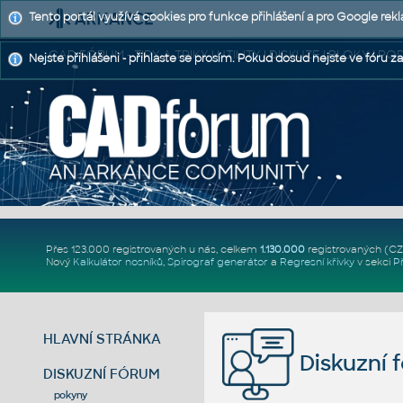
Tento portál využívá cookies pro funkce přihlášení a pro Google rek
CAD FÓRUM - TIPY A TRIKY | UTILITY | DISKUZE | BLOKY |
Nejste přihlášeni - přihlaste se prosím. Pokud dosud nejste ve fóru za
Přes 123.000 registrovaných u nás, celkem
1.130.000
registrovaných (C
Nový
Kalkulátor nosníků
,
Spirograf generátor
a
Regresní křivky
v sekci
P
HLAVNÍ STRÁNKA
Diskuzní 
DISKUZNÍ FÓRUM
pokyny