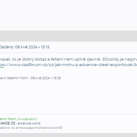
asláno: 09.kvě.2024 v 13:13
opak, to je dobrý dotaz a řešení není úplně zjevné. 3Dsolidy je nejpr
tp
s://www.cadforum.cz/cz/jak-mohu-z-advance-steel-exportovat-3d
avil Vladimír Michl - 09.kvě.2024 v 13:29
dimír Michl
(moderátor)
KANCE CZ
-
arkance.world
dpora viz emea.support.arkance.world)