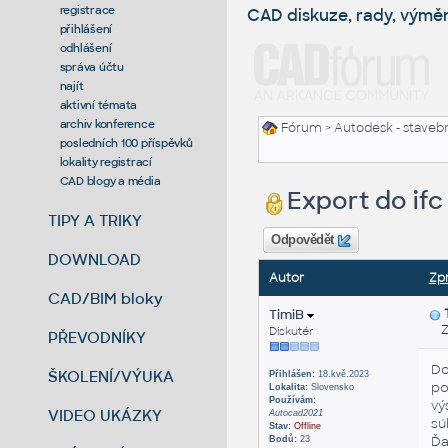
registrace
CAD diskuze, rady, výmě
přihlášení
odhlášení
správa účtu
najít
aktivní témata
archiv konference
Fórum
>
Autodesk - stavebni
posledních 100 příspěvků
lokality registrací
CAD blogy a média
Export do ifc
TIPY A TRIKY
Odpovědět
DOWNLOAD
Autor
Zp
CAD/BIM bloky
TimiB
Za
Diskutér
PŘEVODNÍKY
Do
ŠKOLENÍ/VÝUKA
Přihlášen:
18.kvě.2023
po
Lokalita:
Slovensko
Používám:
vý
VIDEO UKÁZKY
Autocad2021
sú
Stav:
Offline
Ďa
Bodů:
23