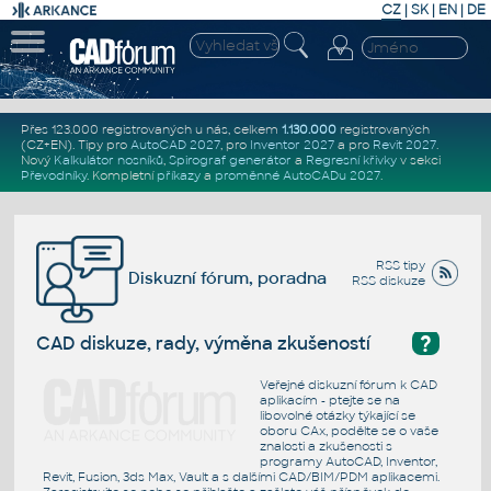
CZ
|
SK
|
EN
|
DE
Přes 123.000 registrovaných u nás, celkem
1.130.000
registrovaných
(CZ+EN)
. Tipy pro
AutoCAD 2027
, pro
Inventor 2027
a pro
Revit 2027
.
Nový
Kalkulátor nosníků
,
Spirograf generátor
a
Regresní křivky
v sekci
Převodníky
.
Kompletní
příkazy
a
proměnné AutoCADu 2027
.
RSS tipy
Diskuzní fórum, poradna
RSS diskuze
?
CAD diskuze, rady, výměna zkušeností
Veřejné diskuzní fórum k CAD
aplikacím - ptejte se na
libovolné otázky týkající se
oboru CAx, podělte se o vaše
znalosti a zkušenosti s
programy AutoCAD, Inventor,
Revit, Fusion, 3ds Max, Vault a s dalšími CAD/BIM/PDM aplikacemi.