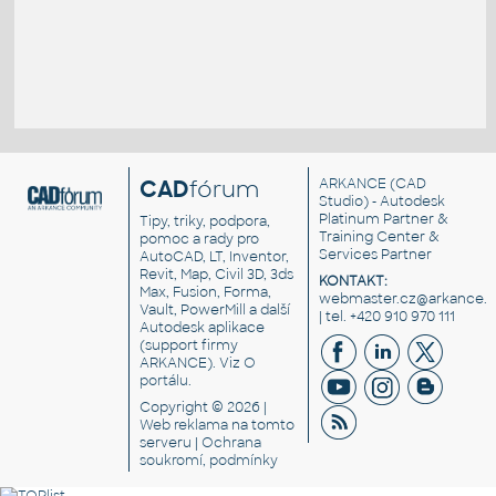
CAD
fórum
ARKANCE
(CAD
Studio) - Autodesk
Platinum Partner &
Tipy, triky, podpora,
Training Center &
pomoc a rady pro
Services Partner
AutoCAD, LT, Inventor,
Revit, Map, Civil 3D, 3ds
KONTAKT:
Max, Fusion, Forma,
webmaster.cz@arkance.w
Vault, PowerMill a další
| tel. +420 910 970 111
Autodesk aplikace
(support firmy
ARKANCE). Viz
O
portálu
.
Copyright © 2026 |
Web reklama
na tomto
serveru |
Ochrana
soukromí, podmínky