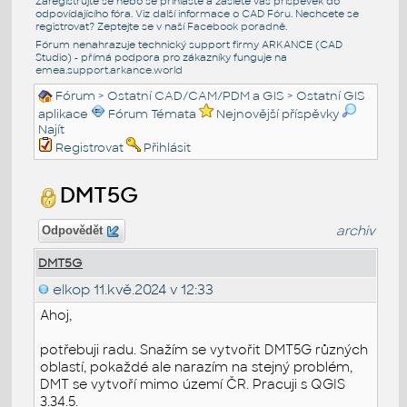
Zaregistrujte se nebo se přihlašte a zašlete váš příspěvek do
odpovídajícího fóra. Viz další informace o
CAD Fóru
. Nechcete se
registrovat? Zeptejte se v naší
Facebook poradně
.
Fórum nenahrazuje technický support firmy ARKANCE (CAD
Studio) - přímá podpora pro zákazníky funguje na
emea.support.arkance.world
Fórum
>
Ostatní CAD/CAM/PDM a GIS
>
Ostatní GIS
aplikace
Fórum Témata
Nejnovější příspěvky
Najít
Registrovat
Přihlásit
DMT5G
archiv
Odpovědět
DMT5G
elkop
11.kvě.2024 v 12:33
Ahoj,
potřebuji radu. Snažím se vytvořit DMT5G různých
oblastí, pokaždé ale narazím na stejný problém,
DMT se vytvoří mimo území ČR. Pracuji s QGIS
3.34.5.