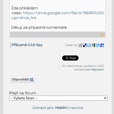
Zde přikládám
video:
https://drive.google.com/file/d/1f8l4RXUSKr
usp=drive_link
Děkuji za případné komentáře.
Příbuzné CAD tipy
:
Sdílet na:
Pro technickou podporu CAD
kontaktujte
Helpdesk
Odpovědět
Přejít na fórum
Zobrazit jako:
Mobilní
|
Klasické