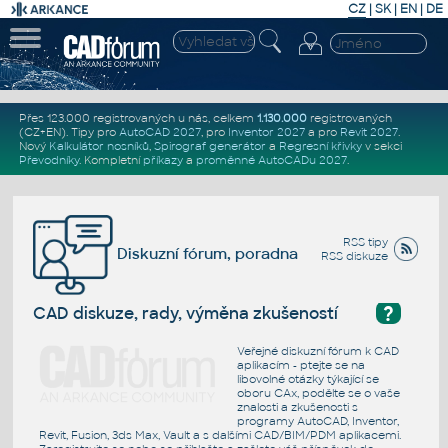
CZ
|
SK
|
EN
|
DE
Přes 123.000 registrovaných u nás, celkem
1.130.000
registrovaných
(CZ+EN)
. Tipy pro
AutoCAD 2027
, pro
Inventor 2027
a pro
Revit 2027
.
Nový
Kalkulátor nosníků
,
Spirograf generátor
a
Regresní křivky
v sekci
Převodníky
.
Kompletní
příkazy
a
proměnné AutoCADu 2027
.
RSS tipy
Diskuzní fórum, poradna
RSS diskuze
?
CAD diskuze, rady, výměna zkušeností
Veřejné diskuzní fórum k CAD
aplikacím - ptejte se na
libovolné otázky týkající se
oboru CAx, podělte se o vaše
znalosti a zkušenosti s
programy AutoCAD, Inventor,
Revit, Fusion, 3ds Max, Vault a s dalšími CAD/BIM/PDM aplikacemi.