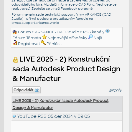
Zaregistrujte se nebo se přihlašte a zašlete váš příspěvek do
odpovídajícího fóra. Viz další informace o
CAD Fóru
. Nechcete se
registrovat? Zeptejte se v naší
Facebook poradně
.
Fórum nenahrazuje technický support firmy ARKANCE (CAD
Studio) - přímá podpora pro zákazníky funguje na
emea.support.arkance.world
Fórum
>
ARKANCE/CAD Studio
>
RSS kanály
Fórum Témata
Nejnovější příspěvky
Najít
Registrovat
Přihlásit
LIVE 2025 - 2) Konstrukční
sada Autodesk Product Design
& Manufactur
archiv
Odpovědět
LIVE 2025 - 2) Konstrukční sada Autodesk Product
Design & Manufactur
YouTube RSS
05.čer.2024 v 09:05