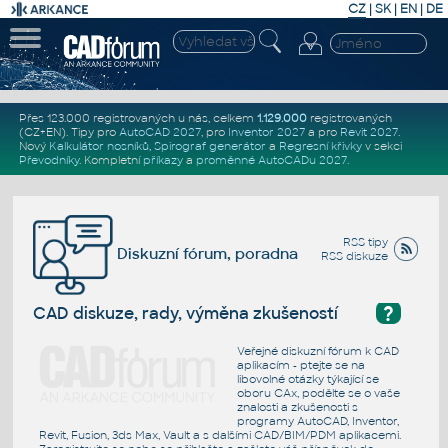
CZ
|
SK
|
EN
|
DE
Přes 123.000 registrovaných u nás, celkem
1.129.000
registrovaných
(CZ+EN)
. Tipy pro
AutoCAD 2027
, pro
Inventor 2027
a pro
Revit 2027
.
Nový
Kalkulátor nosníků
,
Spirograf generátor
a
Regresní křivky
v sekci
Převodníky
.
Kompletní
příkazy
a
proměnné AutoCADu 2027
.
RSS tipy
Diskuzní fórum, poradna
RSS diskuze
?
CAD diskuze, rady, výměna zkušeností
Veřejné diskuzní fórum k CAD
aplikacím - ptejte se na
libovolné otázky týkající se
oboru CAx, podělte se o vaše
znalosti a zkušenosti s
programy AutoCAD, Inventor,
Revit, Fusion, 3ds Max, Vault a s dalšími CAD/BIM/PDM aplikacemi.