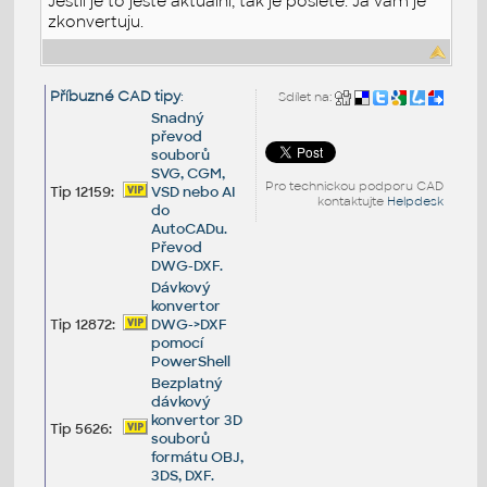
Jestli je to ještě aktuální, tak je pošlete. Já vám je
zkonvertuju.
Příbuzné CAD tipy
:
Sdílet na:
Snadný
převod
souborů
SVG, CGM,
Pro technickou podporu CAD
Tip 12159:
VSD nebo AI
kontaktujte
Helpdesk
do
AutoCADu.
Převod
DWG-DXF.
Dávkový
konvertor
Tip 12872:
DWG->DXF
pomocí
PowerShell
Bezplatný
dávkový
konvertor 3D
Tip 5626:
souborů
formátu OBJ,
3DS, DXF.