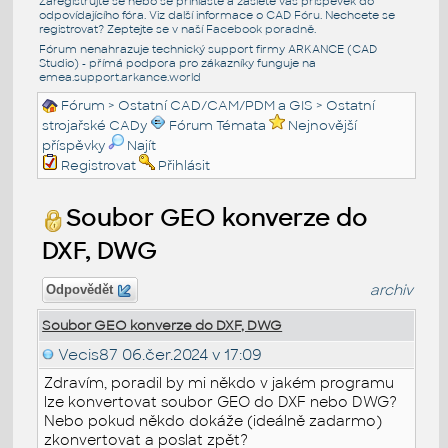
Zaregistrujte se nebo se přihlašte a zašlete váš příspěvek do
odpovídajícího fóra. Viz další informace o
CAD Fóru
. Nechcete se
registrovat? Zeptejte se v naší
Facebook poradně
.
Fórum nenahrazuje technický support firmy ARKANCE (CAD
Studio) - přímá podpora pro zákazníky funguje na
emea.support.arkance.world
Fórum
>
Ostatní CAD/CAM/PDM a GIS
>
Ostatní
strojařské CADy
Fórum Témata
Nejnovější
příspěvky
Najít
Registrovat
Přihlásit
Soubor GEO konverze do
DXF, DWG
archiv
Odpovědět
Soubor GEO konverze do DXF, DWG
Vecis87
06.čer.2024 v 17:09
Zdravím, poradil by mi někdo v jakém programu
lze konvertovat soubor GEO do DXF nebo DWG?
Nebo pokud někdo dokáže (ideálně zadarmo)
zkonvertovat a poslat zpět?