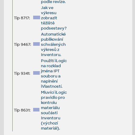
podle revize.
Jak ve
výkresu
Tip 8717:
zobrazit
těžiště
podsestavy?
Automatické
publikování
Tip 9467:
schválených
výkresů z
Inventoru.
Použití iLogic
na rozklad
jména IPT
Tip 9341:
souboru a
naplnění
iVlastností.
Mluvící iLogic
pravidlo pro
kontrolu
materiálu
Tip 8631:
součásti
Inventoru
(výchozí
materiál).