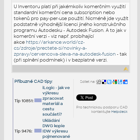
U Inventoru platí při jakémkoliv komerčním využití
standardní komerční cena subscription nebo
tokenů pro pay-per-use použití. Nicméně jde využít
podstatně výhodnější licenci jiného konstrukčního
programu Autodesku - Autodesk Fusion. A to jak v
komerční verzi - viz např. probíhající
akce
https://arkance.world/cz-
cs/zdroje/prectete-si/novinky-a-
zpravy/cervencova-sleva-na-autodesk-fusion
- tak
(při splnění podmínek) i v bezplatné verzi.
Příbuzné CAD tipy
:
Sdílet na:
iLogic - jak ve
výkresu
zpracovat
Tip 10851:
materiál a
Pro technickou podporu CAD
cestu
kontaktujte
Helpdesk
součásti?
Ukládání
DWG kopie
Tip 9476:
IDW výkresu
pojmenované