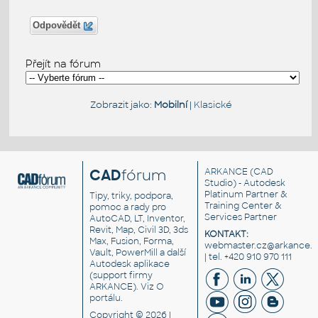
Odpovědět
Přejít na fórum
Zobrazit jako:
Mobilní
|
Klasické
CAD
fórum
ARKANCE
(CAD
Studio) - Autodesk
Platinum Partner &
Tipy, triky, podpora,
Training Center &
pomoc a rady pro
Services Partner
AutoCAD, LT, Inventor,
Revit, Map, Civil 3D, 3ds
KONTAKT:
Max, Fusion, Forma,
webmaster.cz@arkance.w
Vault, PowerMill a další
| tel. +420 910 970 111
Autodesk aplikace
(support firmy
ARKANCE). Viz
O
portálu
.
Copyright © 2026 |