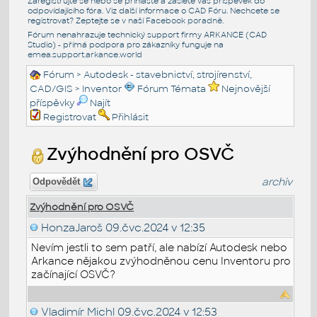
Zaregistrujte se nebo se přihlašte a zašlete váš příspěvek do
odpovídajícího fóra. Viz další informace o
CAD Fóru
. Nechcete se
registrovat? Zeptejte se v naší
Facebook poradně
.
Fórum nenahrazuje technický support firmy ARKANCE (CAD
Studio) - přímá podpora pro zákazníky funguje na
emea.support.arkance.world
Fórum
>
Autodesk - stavebnictví, strojírenství,
CAD/GIS
>
Inventor
Fórum Témata
Nejnovější
příspěvky
Najít
Registrovat
Přihlásit
Zvýhodnění pro OSVČ
archiv
Odpovědět
Zvýhodnění pro OSVČ
HonzaJaroš
09.čvc.2024 v 12:35
Nevím jestli to sem patří, ale nabízí Autodesk nebo
Arkance nějakou zvýhodněnou cenu Inventoru pro
začínající OSVČ?
Vladimír Michl
09.čvc.2024 v 12:53