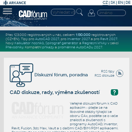
CZ
|
SK
|
EN
|
DE
Přes 123.000 registrovaných u nás, celkem
1.130.000
registrovaných
(CZ+EN)
. Tipy pro
AutoCAD 2027
, pro
Inventor 2027
a pro
Revit 2027
.
Nový
Kalkulátor nosníků
,
Spirograf generátor
a
Regresní křivky
v sekci
Převodníky
.
Kompletní
příkazy
a
proměnné AutoCADu 2027
.
RSS tipy
Diskuzní fórum, poradna
RSS diskuze
?
CAD diskuze, rady, výměna zkušeností
Veřejné diskuzní fórum k CAD
aplikacím - ptejte se na
libovolné otázky týkající se
oboru CAx, podělte se o vaše
znalosti a zkušenosti s
programy AutoCAD, Inventor,
Revit, Fusion, 3ds Max, Vault a s dalšími CAD/BIM/PDM aplikacemi.