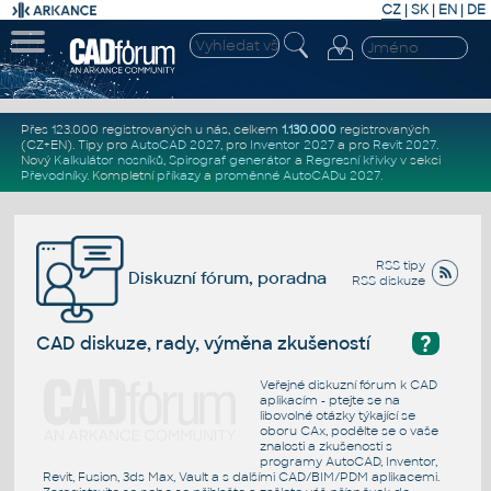
CZ
|
SK
|
EN
|
DE
Přes 123.000 registrovaných u nás, celkem
1.130.000
registrovaných
(CZ+EN)
. Tipy pro
AutoCAD 2027
, pro
Inventor 2027
a pro
Revit 2027
.
Nový
Kalkulátor nosníků
,
Spirograf generátor
a
Regresní křivky
v sekci
Převodníky
.
Kompletní
příkazy
a
proměnné AutoCADu 2027
.
RSS tipy
Diskuzní fórum, poradna
RSS diskuze
?
CAD diskuze, rady, výměna zkušeností
Veřejné diskuzní fórum k CAD
aplikacím - ptejte se na
libovolné otázky týkající se
oboru CAx, podělte se o vaše
znalosti a zkušenosti s
programy AutoCAD, Inventor,
Revit, Fusion, 3ds Max, Vault a s dalšími CAD/BIM/PDM aplikacemi.