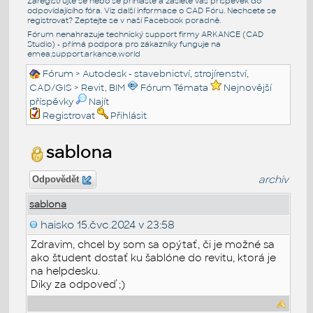
Zaregistrujte se nebo se přihlašte a zašlete váš příspěvek do
odpovídajícího fóra. Viz další informace o
CAD Fóru
. Nechcete se
registrovat? Zeptejte se v naší
Facebook poradně
.
Fórum nenahrazuje technický support firmy ARKANCE (CAD
Studio) - přímá podpora pro zákazníky funguje na
emea.support.arkance.world
Fórum
>
Autodesk - stavebnictví, strojírenství,
CAD/GIS
>
Revit, BIM
Fórum Témata
Nejnovější
příspěvky
Najít
Registrovat
Přihlásit
sablona
archiv
Odpovědět
sablona
haisko
15.čvc.2024 v 23:58
Zdravim, chcel by som sa opýtať, či je možné sa
ako študent dostať ku šablóne do revitu, ktorá je
na helpdesku.
Diky za odpoveď ;)