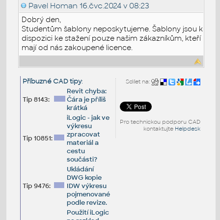
Pavel Homan
16.čvc.2024 v 08:23
Dobrý den,
Studentům šablony neposkytujeme. Šablony jsou k
dispozici ke stažení pouze našim zákazníkům, kteří
mají od nás zakoupené licence.
Příbuzné CAD tipy
:
Sdílet na:
Revit chyba:
Tip 8143:
Čára je příliš
krátká
iLogic - jak ve
Pro technickou podporu CAD
výkresu
kontaktujte
Helpdesk
zpracovat
Tip 10851:
materiál a
cestu
součásti?
Ukládání
DWG kopie
Tip 9476:
IDW výkresu
pojmenované
podle revize.
Použití iLogic