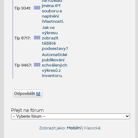
na rozklad
jména IPT
Tip 9341:
souboru a
naplnění
iVlastností.
Jak ve
výkresu
Tip 8717:
zobrazit
těžiště
podsestavy?
Automatické
publikování
Tip 9467:
schválených
výkresů z
Inventoru.
Odpovědět
Přejít na fórum
Zobrazit jako:
Mobilní
|
Klasické