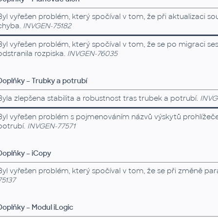
Byl vyřešen problém, který spočíval v tom, že při aktualizaci 
chyba.
INVGEN-75182
Byl vyřešen problém, který spočíval v tom, že se po migraci s
odstranila rozpiska.
INVGEN-76035
Doplňky – Trubky a potrubí
Byla zlepšena stabilita a robustnost tras trubek a potrubí.
INVG
Byl vyřešen problém s pojmenováním názvů výskytů prohlížeče př
potrubí.
INVGEN-77571
Doplňky – iCopy
Byl vyřešen problém, který spočíval v tom, že se při změně pa
75137
Doplňky – Modul iLogic