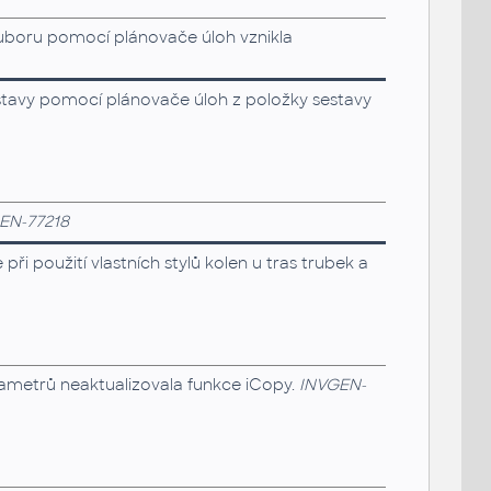
souboru pomocí plánovače úloh vznikla
estavy pomocí plánovače úloh z položky sestavy
EN-77218
i použití vlastních stylů kolen u tras trubek a
rametrů neaktualizovala funkce iCopy.
INVGEN-