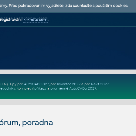
lamy. Před pokračováním vyjadřete, zda souhlasíte s použitím cookies.
 PODPORA | POMOC A RADY
registrováni,
klikněte sem.
.
Z+EN)
. Tipy pro
AutoCAD 2027
, pro
Inventor 2027
a pro
Revit 2027
.
řevodníky
.
Kompletní
příkazy
a
proměnné AutoCADu 2027
.
fórum, poradna