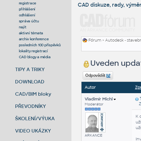
registrace
CAD diskuze, rady, výmě
přihlášení
odhlášení
správa účtu
najít
aktivní témata
archiv konference
Fórum
>
Autodesk - stavebni
posledních 100 příspěvků
lokality registrací
CAD blogy a média
Uveden updat
TIPY A TRIKY
Odpovědět
DOWNLOAD
Autor
Zp
CAD/BIM bloky
Vladimír Michl
Zas
Moderátor
PŘEVODNÍKY
K 
ŠKOLENÍ/VÝUKA
už
už
VIDEO UKÁZKY
ARKANCE
In