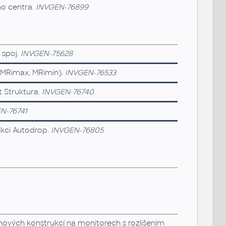
o centra.
INVGEN-76899
 spoj.
INVGEN-75628
(MRimax, MRimin).
INVGEN-76533
 Struktura.
INVGEN-76740
N-76741
nkci Autodrop.
INVGEN-76805
ových konstrukcí na monitorech s rozlišením