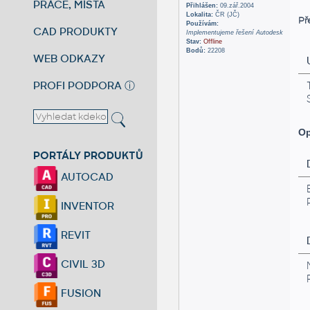
PRÁCE, MÍSTA
Přihlášen:
09.zář.2004
Lokalita:
ČR (JČ)
Př
Používám:
CAD PRODUKTY
Implementujeme řešení Autodesk
Stav:
Offline
Bodů:
22208
WEB ODKAZY
PROFI PODPORA
ⓘ
Op
PORTÁLY PRODUKTŮ
AUTOCAD
INVENTOR
REVIT
CIVIL 3D
FUSION