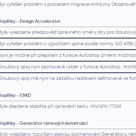
Byl vyřešen problém s procesem migrace knihovny Obsahovéh
Doplňky – Design Accelerator
Byla vylepšena předpověď správného směru díry pro šroubový
Byl vyřešen problém s výpočtem spline podle normy ISO 4156 
Nyní je možné při přepínání z funkce Autodrop změnit možnost
Šroubový spoj nyní zachovává výběr z funkce Autodrop.
INVGE
Šroubový spoj má nyní na začátku nastavení definovaná ve fu
Doplňky – ESKD
Byla zlepšena stabilita při úpravách textu.
INVGEN-77324
Doplňky – Generátor rámových konstrukcí
Bylo vylepšeno rozvržení dialogu pojmenování Generátoru rám