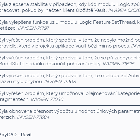
Byla zlepšena stabilita v případech, kdy kód modulu iLogic způ
pracovat, pokud byl načten klient úložiště Vault.
INVGEN-6252
Byla vylepšena funkce uzlu modulu iLogic Feature.SetThread, k
řetězec.
INVGEN-71797
Byl vyřešen problém, který spočíval v tom, že nebylo možné 
pravidle, které v projektu aplikace Vault běží mimo proces.
INV
Byl vyřešen problém, který spočíval v tom, že se při zachyce
ModelState nedařilo dokončit přiřazení entity.
INVGEN-75525
Byl vyřešen problém, který spočíval v tom, že metoda SetActi
názvu stylu chybou.
INVGEN-76108
Byl vyřešen problém, který umožňoval přejmenování kategorie n
fragmentech.
INVGEN-77030
Byla obnovena přesnost výpočtu u hodnot úhlových parametrů v
verzích.
INVGEN-77684
AnyCAD – Revit