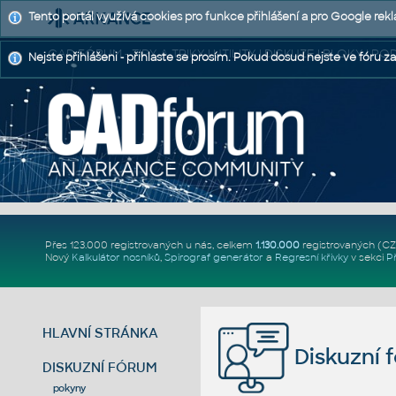
Tento portál využívá cookies pro funkce přihlášení a pro Google rek
CAD FÓRUM - TIPY A TRIKY | UTILITY | DISKUZE | BLOKY |
Nejste přihlášeni - přihlaste se prosím. Pokud dosud nejste ve fóru za
Přes 123.000 registrovaných u nás, celkem
1.130.000
registrovaných (C
Nový
Kalkulátor nosníků
,
Spirograf generátor
a
Regresní křivky
v sekci
P
HLAVNÍ STRÁNKA
Diskuzní 
DISKUZNÍ FÓRUM
pokyny