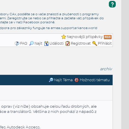
?
e oboru CAx, podělte se o vaše znalosti a zkušenosti s programy
emi. Zaregistrujte se nebo se přihlašte a zašlete váš příspěvek do
tejte se v naší
Facebook poradně
.
dpora pro zákazníky funguje na
emea.support.arkance.world
Nejnovější příspěvky
FAQ
Najít
Události
Registrovat
Přihlásit
archiv
Najít Téma
Možnosti tématu
 oprav (viz níže) obsahuje celou řadu drobných, ale
ráce a translátorů. Většina z nich pochází z nápadů z
přes Autodesk Access.