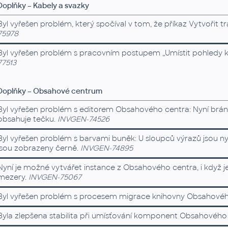
Doplňky – Kabely a svazky
Byl vyřešen problém, který spočíval v tom, že příkaz Vytvořit t
75978
Byl vyřešen problém s pracovním postupem „Umístit pohledy k
77513
Doplňky – Obsahové centrum
Byl vyřešen problém s editorem Obsahového centra: Nyní brání
obsahuje tečku.
INVGEN-74526
Byl vyřešen problém s barvami buněk: U sloupců výrazů jsou n
jsou zobrazeny černě.
INVGEN-74895
Nyní je možné vytvářet instance z Obsahového centra, i když j
mezery.
INVGEN-75067
Byl vyřešen problém s procesem migrace knihovny Obsahovéh
Byla zlepšena stabilita při umísťování komponent Obsahového