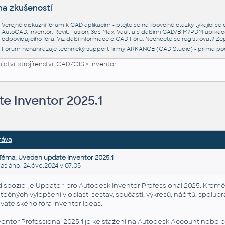
na zkušeností
Veřejné diskuzní fórum k CAD aplikacím - ptejte se na libovolné otázky týkající s
AutoCAD, Inventor, Revit, Fusion, 3ds Max, Vault a s dalšími CAD/BIM/PDM aplikac
odpovídajícího fóra. Viz další informace o
CAD Fóru
. Nechcete se registrovat? Zep
Fórum nenahrazuje technický support firmy ARKANCE (CAD Studio) - přímá po
ctví, strojírenství, CAD/GIS
>
Inventor
e Inventor 2025.1
ráva
Téma: Uveden update Inventor 2025.1
láno: 24.čvc.2024 v 07:05
dispozici je Update 1 pro Autodesk Inventor Professional 2025. Kromě
itečných vylepšení v oblasti sestav, součástí, výkresů, náčrtů, spolup
ivatelského fóra Inventor Ideas.
ventor Professional 2025.1 je ke stažení na Autodesk Account nebo 