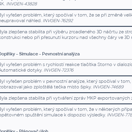
4K.
INVGEN-43828
Byl vyřešen problém, který spočíval v tom, že se při změně ve
neupravoval náhled.
INVGEN-76292
Byla zlepšena stabilita při výběru zrcadleného 3D náčrtu ze
konstrukci nebo při přesunutí kurzoru nad všechny čáry ve 3D 
Doplňky – Simulace – Pevnostní analýza
Byl vyřešen problém s rychlostí reakce tlačítka Storno v dialoz
Automatické dotyky.
INVGEN-72376
Byl vyřešen problém v pevnostní analýze, který spočíval v tom
zobrazoval jako zploštělá tečka místo šipky.
INVGEN-74689
Byla zlepšena stabilita při vytváření zpráv MKP exportovaných 
Byl vyřešen problém, který spočíval v tom, že v některých příp
opětovném spuštění simulace k dispozici výsledky.
INVGEN-77
Doplňky – Plánovač úloh