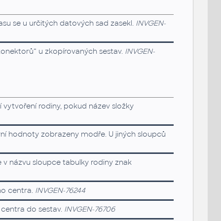
rasu se u určitých datových sad zasekl.
INVGEN-
onektorů“ u zkopírovaných sestav.
INVGEN-
 vytvoření rodiny, pokud název složky
yní hodnoty zobrazeny modře. U jiných sloupců
e v názvu sloupce tabulky rodiny znak
o centra.
INVGEN-76244
 centra do sestav.
INVGEN-76706