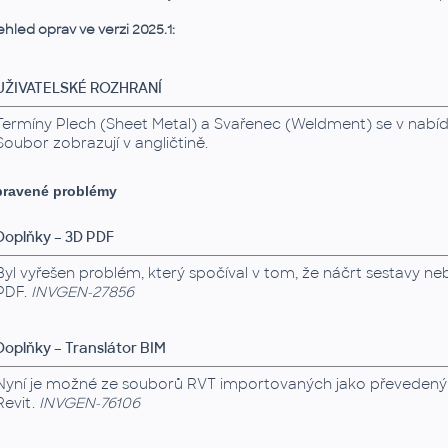
ehled oprav ve verzi 2025.1:
UŽIVATELSKÉ ROZHRANÍ
Termíny Plech (Sheet Metal) a Svařenec (Weldment) se v nabídc
Soubor zobrazují v angličtině.
ravené problémy
Doplňky – 3D PDF
Byl vyřešen problém, který spočíval v tom, že náčrt sestavy 
PDF.
INVGEN-27856
Doplňky – Translátor BIM
Nyní je možné ze souborů RVT importovaných jako převedený m
Revit.
INVGEN-76106