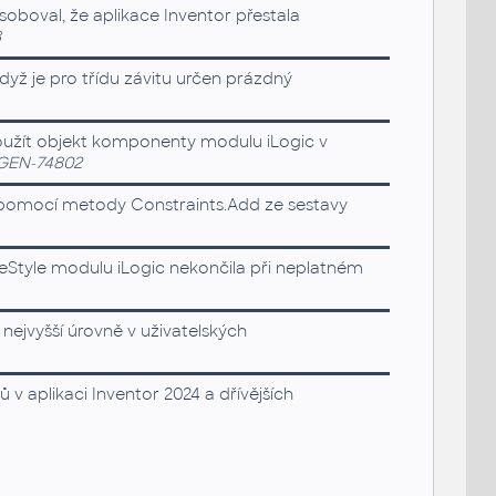
soboval, že aplikace Inventor přestala
8
dyž je pro třídu závitu určen prázdný
použít objekt komponenty modulu iLogic v
GEN-74802
ní pomocí metody Constraints.Add ze sestavy
veStyle modulu iLogic nekončila při neplatném
ejvyšší úrovně v uživatelských
 aplikaci Inventor 2024 a dřívějších