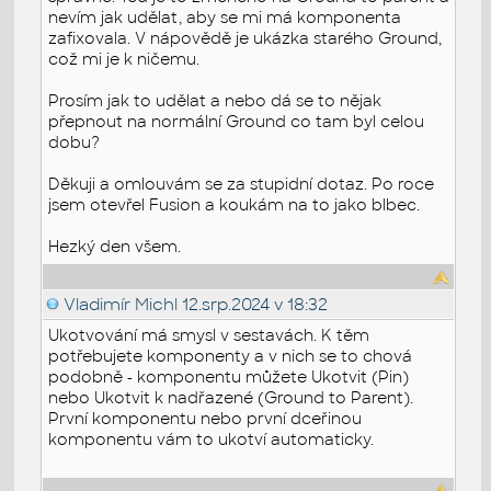
nevím jak udělat, aby se mi má komponenta
zafixovala. V nápovědě je ukázka starého Ground,
což mi je k ničemu.
Prosím jak to udělat a nebo dá se to nějak
přepnout na normální Ground co tam byl celou
dobu?
Děkuji a omlouvám se za stupidní dotaz. Po roce
jsem otevřel Fusion a koukám na to jako blbec.
Hezký den všem.
Vladimír Michl
12.srp.2024 v 18:32
Ukotvování má smysl v sestavách. K těm
potřebujete komponenty a v nich se to chová
podobně - komponentu můžete Ukotvit (Pin)
nebo Ukotvit k nadřazené (Ground to Parent).
První komponentu nebo první dceřinou
komponentu vám to ukotví automaticky.