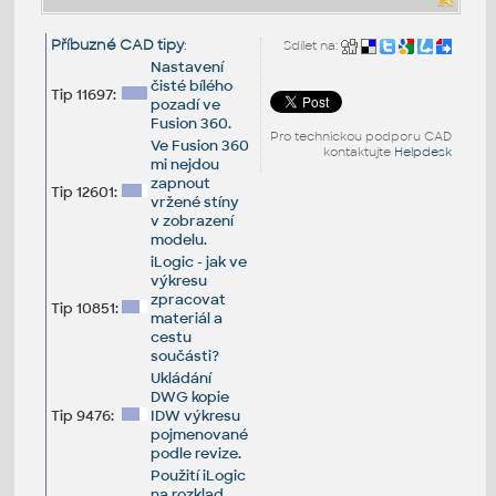
Příbuzné CAD tipy
:
Sdílet na:
Nastavení
čisté bílého
Tip 11697:
pozadí ve
Fusion 360.
Pro technickou podporu CAD
Ve Fusion 360
kontaktujte
Helpdesk
mi nejdou
zapnout
Tip 12601:
vržené stíny
v zobrazení
modelu.
iLogic - jak ve
výkresu
zpracovat
Tip 10851:
materiál a
cestu
součásti?
Ukládání
DWG kopie
Tip 9476:
IDW výkresu
pojmenované
podle revize.
Použití iLogic
na rozklad