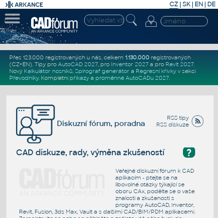
CZ
|
SK
|
EN
|
DE
Přes 123.000 registrovaných u nás, celkem
1.130.000
registrovaných
(CZ+EN)
. Tipy pro
AutoCAD 2027
, pro
Inventor 2027
a pro
Revit 2027
.
Nový
Kalkulátor nosníků
,
Spirograf generátor
a
Regresní křivky
v sekci
Převodníky
.
Kompletní
příkazy
a
proměnné AutoCADu 2027
.
RSS tipy
Diskuzní fórum, poradna
RSS diskuze
?
CAD diskuze, rady, výměna zkušeností
Veřejné diskuzní fórum k CAD
aplikacím - ptejte se na
libovolné otázky týkající se
oboru CAx, podělte se o vaše
znalosti a zkušenosti s
programy AutoCAD, Inventor,
Revit, Fusion, 3ds Max, Vault a s dalšími CAD/BIM/PDM aplikacemi.