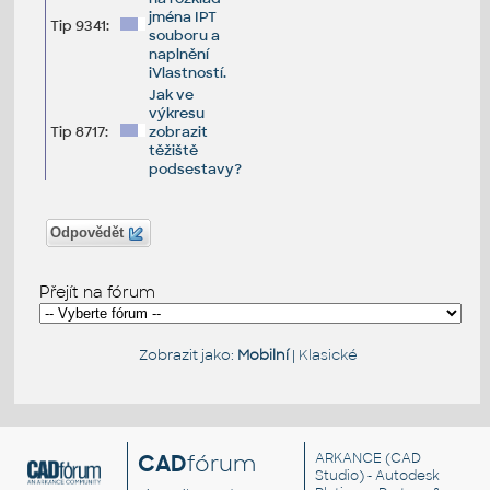
jména IPT
Tip 9341:
souboru a
naplnění
iVlastností.
Jak ve
výkresu
Tip 8717:
zobrazit
těžiště
podsestavy?
Odpovědět
Přejít na fórum
Zobrazit jako:
Mobilní
|
Klasické
CAD
fórum
ARKANCE
(CAD
Studio) - Autodesk