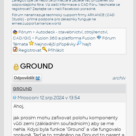
Zaregistrujte se nebo se přihlašte a zašlete váš příspěvek do
odpovídajícího fóra. Viz další informace o
CAD Fóru
. Nechcete se
registrovat? Zeptejte se v naší
Facebook poradně
.
Fórum nenahrazuje technický support firmy ARKANCE (CAD
Studio) - přímá podpora pro zákazníky funguje na
emea.support.arkance.world
Fórum
>
Autodesk - stavebnictví, strojírenství,
CAD/GIS
>
Fusion 360 a platforma Fusion
Fórum
Témata
Nejnovější příspěvky
Najít
Registrovat
Přihlásit
GROUND
archiv
Odpovědět
GROUND
Mrosconi
12.srp.2024 v 13:54
Ahoj,
jak prosím mohu zafixovat polohu komponenty
vůči zemi (základním souřadnicím) aby se me
nehla. Kdysi byla funkce "Ground" a vše fungovalo
správně. Teď je to změněno na Ground to parent a