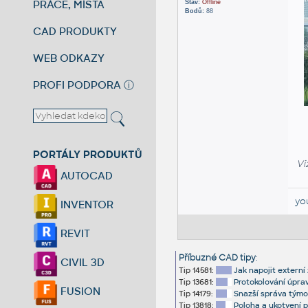
PRÁCE, MÍSTA
Stav:
Offline
Bodů:
88
CAD PRODUKTY
WEB ODKAZY
PROFI PODPORA
ⓘ
PORTÁLY PRODUKTŮ
Vi
AUTOCAD
yo
INVENTOR
REVIT
Příbuzné CAD tipy
:
CIVIL 3D
Tip 14581:
Jak napojit extern
Tip 13681:
Protokolování úpra
FUSION
Tip 14179:
Snazší správa týmo
Tip 13818:
Poloha a ukotvení p