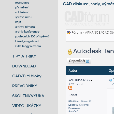
registrace
CAD diskuze, rady, výmě
přihlášení
odhlášení
správa účtu
najít
aktivní témata
archiv konference
Fórum
>
ARKANCE/CAD St
posledních 100 příspěvků
lokality registrací
CAD blogy a média
Autodesk Tan
TIPY A TRIKY
Odpovědět
DOWNLOAD
Autor
Zp
CAD/BIM bloky
YouTube RSS
Zas
RSS roboti
PŘEVODNÍKY
Robot
ŠKOLENÍ/VÝUKA
Přihlášen:
26.úno.2011
VIDEO UKÁZKY
Lokalita:
ČR (Pha)
Používám:
AutoCAD