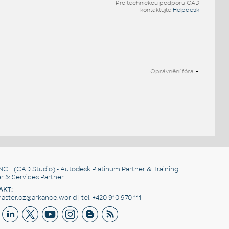
Pro technickou podporu CAD
kontaktujte
Helpdesk
Oprávnění fóra
.
NCE
(CAD Studio) - Autodesk Platinum Partner & Training
r & Services Partner
AKT:
ster.cz@arkance.world | tel. +420 910 970 111