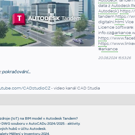
Autodesk
Tandem -
data z
Autodesk Re
Autodesk
)
http
s://
tandem
http
s://w
digitalni.
html
Více 
Licence software:
info.cz@
arkance
.w
http
s://www.face
http
s://www.link
#
arkance
20.08.2024 15:53:26
z
pokračování...
utube.com/CADstudioCZ
- video kanál CAD Studia
í zdroje (IoT) na BIM model v Autodesk Tandem?
v DWG souboru v AutoCADu 2024/2025 - aktivity.
vých hubů v účtu Autodesk.
alety Měření v Inventoru 2024.