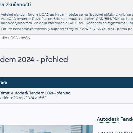
na zkušeností
Veřejné diskuzní fórum k CAD aplikacím - ptejte se na libovolné otázky týkající s
AutoCAD, Inventor, Revit, Fusion, 3ds Max, Vault a s dalšími CAD/BIM/PDM aplikac
odpovídajícího fóra. Viz další informace o
CAD Fóru
. Nechcete se registrovat? Zep
Fórum nenahrazuje technický support firmy ARKANCE (CAD Studio) - přímá po
udio
>
RSS kanály
dem 2024 - přehled
ráva
Téma: Autodesk Tandem 2024 - přehled
láno: 20.srp.2024 v 15:53
Autodesk
Tande