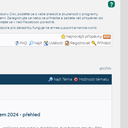
?
e oboru CAx, podělte se o vaše znalosti a zkušenosti s programy
emi. Zaregistrujte se nebo se přihlašte a zašlete váš příspěvek do
tejte se v naší
Facebook poradně
.
dpora pro zákazníky funguje na
emea.support.arkance.world
Nejnovější příspěvky
FAQ
Najít
Události
Registrovat
Přihlásit
archiv
Najít Téma
Možnosti tématu
m 2024 - přehled