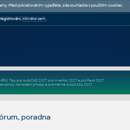
lamy. Před pokračováním vyjadřete, zda souhlasíte s použitím cookies.
 PODPORA | POMOC A RADY
registrováni,
klikněte sem.
.
Z+EN)
. Tipy pro
AutoCAD 2027
, pro
Inventor 2027
a pro
Revit 2027
.
řevodníky
.
Kompletní
příkazy
a
proměnné AutoCADu 2027
.
fórum, poradna