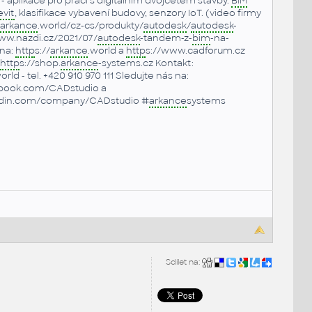
 aplikace pro práci s digitálním dvojčetem stavby.
BIM
vit
, klasifikace vybavení budovy, senzory IoT. (video firmy
arkance
.world/cz-cs/produkty/
autodesk
/
autodesk
-
ww.nazdi.cz/2021/07/
autodesk
-tandem-z-
bim
-na-
na:
http
s://
arkance
.world a
http
s://www.cadforum.cz
http
s://shop.
arkance
-systems.cz Kontakt:
orld - tel. +420 910 970 111 Sledujte nás na:
book.com/CADstudio a
edin.com/company/CADstudio #
arkance
systems
Sdílet na: