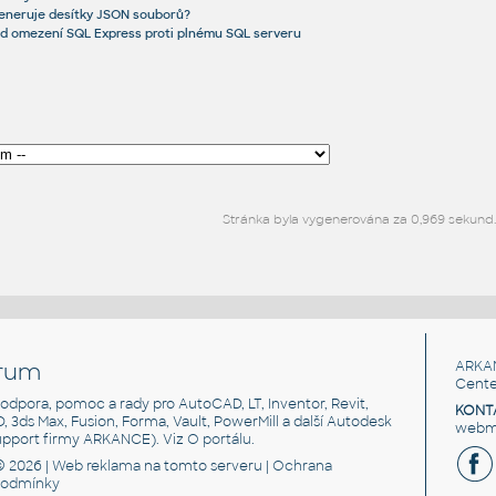
eneruje desítky JSON souborů?
d omezení SQL Express proti plnému SQL serveru
Stránka byla vygenerována za 0,969 sekund
rum
ARKA
Cente
, podpora, pomoc a rady pro AutoCAD, LT, Inventor, Revit,
KONT
3D, 3ds Max, Fusion, Forma, Vault, PowerMill a další Autodesk
webma
support firmy ARKANCE). Viz
O portálu
.
© 2026 |
Web reklama
na tomto serveru |
Ochrana
podmínky