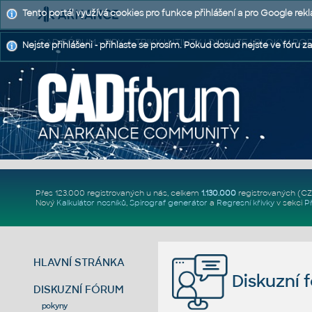
Tento portál využívá cookies pro funkce přihlášení a pro Google rek
CAD FÓRUM - TIPY A TRIKY | UTILITY | DISKUZE | BLOKY |
Nejste přihlášeni - přihlaste se prosím. Pokud dosud nejste ve fóru za
Přes 123.000 registrovaných u nás, celkem
1.130.000
registrovaných (C
Nový
Kalkulátor nosníků
,
Spirograf generátor
a
Regresní křivky
v sekci
P
HLAVNÍ STRÁNKA
Diskuzní 
DISKUZNÍ FÓRUM
pokyny