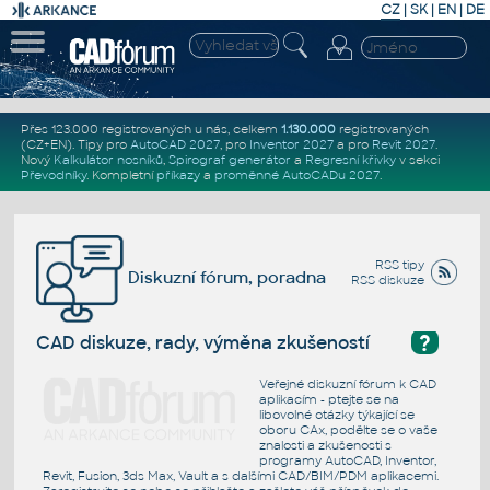
CZ
|
SK
|
EN
|
DE
Přes 123.000 registrovaných u nás, celkem
1.130.000
registrovaných
(CZ+EN)
. Tipy pro
AutoCAD 2027
, pro
Inventor 2027
a pro
Revit 2027
.
Nový
Kalkulátor nosníků
,
Spirograf generátor
a
Regresní křivky
v sekci
Převodníky
.
Kompletní
příkazy
a
proměnné AutoCADu 2027
.
RSS tipy
Diskuzní fórum, poradna
RSS diskuze
?
CAD diskuze, rady, výměna zkušeností
Veřejné diskuzní fórum k CAD
aplikacím - ptejte se na
libovolné otázky týkající se
oboru CAx, podělte se o vaše
znalosti a zkušenosti s
programy AutoCAD, Inventor,
Revit, Fusion, 3ds Max, Vault a s dalšími CAD/BIM/PDM aplikacemi.