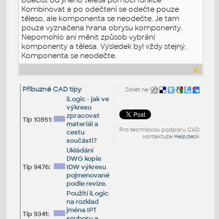
Kombinovat a po odečtení se odečte pouze
těleso, ale komponenta se neodečte. Je tam
pouze vyznačena hrana obrysu komponenty.
Nepomohlo ani měnit způsob vybrání
komponenty a tělesa. Výsledek byl vždy stejný.
Komponenta se neodečte.
Příbuzné CAD tipy
:
Sdílet na:
iLogic - jak ve
výkresu
zpracovat
Tip 10851:
materiál a
Pro technickou podporu CAD
cestu
kontaktujte
Helpdesk
součásti?
Ukládání
DWG kopie
Tip 9476:
IDW výkresu
pojmenované
podle revize.
Použití iLogic
na rozklad
jména IPT
Tip 9341:
souboru a