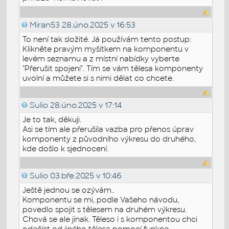
Miran53
28.úno.2025 v 16:53
To není tak složité. Já používám tento postup:
Klikněte pravým myšítkem na komponentu v
levém seznamu a z místní nabídky vyberte
"Přerušit spojení". Tím se vám tělesa komponenty
uvolní a můžete si s nimi dělat co chcete.
Sulio
28.úno.2025 v 17:14
Je to tak, děkuji.
Asi se tím ale přerušila vazba pro přenos úprav
komponenty z původního výkresu do druhého,
kde došlo k sjednocení.
Sulio
03.bře.2025 v 10:46
Ještě jednou se ozývám..
Komponentu se mi, podle Vašeho návodu,
povedlo spojit s tělesem na druhém výkresu.
Chová se ale jinak. Těleso i s komponentou chci
odečíst od jiného tělesa pomocí funkce