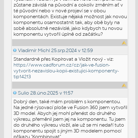
zůstane závislá na původní a cokoliv změním ať v
té původní nebo v nové projeví se v obou
komponentách. Existuje nějaká možnost jak novou
komponentu osamostatnit tak, aby obě byly na
sobě absolutně nezávislé, jako kdybych tu novou
komponentu vytvořil úplně od začátku?
Vladimír Michl
25.srp.2024 v 12:59
Standardně přes Kopírovat a Vložit nový - viz:
https://www.cadforum.cz/cz/jak-ve-fusion-
vytvorit-nezavislou-kopii-existujici-komponenty-
tip14213
Sulio
28.úno.2025 v 11:57
Dobrý den, také mám problém s komponentou.
Na jedné rýsovací ploše ve Fusion 360 jsem vytvořil
3D model. Abych jej mohl přenést do druhého
výkresu, přeměnil jsem jej na komponentu. Tu jsem
do druhého výkresu vložil, ale už se mi nedaří tuto
komponentu spojit s jiným 3D modelem pomocí
příkazu "Kombinovat".