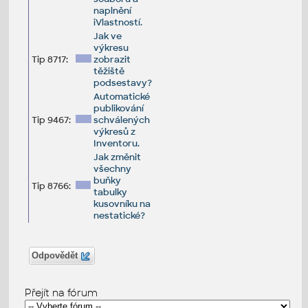
naplnění
iVlastností.
Jak ve
výkresu
Tip 8717:
zobrazit
těžiště
podsestavy?
Automatické
publikování
Tip 9467:
schválených
výkresů z
Inventoru.
Jak změnit
všechny
buňky
Tip 8766:
tabulky
kusovníku na
nestatické?
Odpovědět
Přejít na fórum