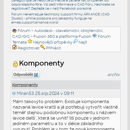
Zaregistrujte se nebo se přihlašte a zašlete váš příspěvek do
odpovídajícího fóra. Viz další informace o
CAD Fóru
. Nechcete se
registrovat? Zeptejte se v naší
Facebook poradně
.
Fórum nenahrazuje technický support firmy ARKANCE (CAD
Studio) - přímá podpora pro zákazníky funguje na
emea.support.arkance.world
Fórum
>
Autodesk - stavebnictví, strojírenství,
CAD/GIS
>
Fusion 360 a platforma Fusion
Fórum
Témata
Nejnovější příspěvky
Najít
Registrovat
Přihlásit
Komponenty
archiv
Odpovědět
Komponenty
Miran53
25.srp.2024 v 09:11
Mám takovýto problém: Existuje komponenta
nazvaná lavice kratší a já potřebuji vytvořit vlastně
téměř stejnou podobnou komponentu s názvem
lavice delší , která se uvnitř liší pouze v jednom
jediném parametru a to v délce základního
vysunutí. Problém je v tom že nová komponenta