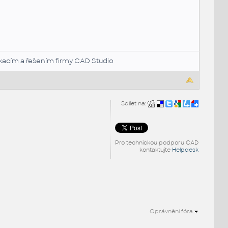
likacím a řešením firmy CAD Studio
Sdílet na:
Pro technickou podporu CAD
kontaktujte
Helpdesk
Oprávnění fóra