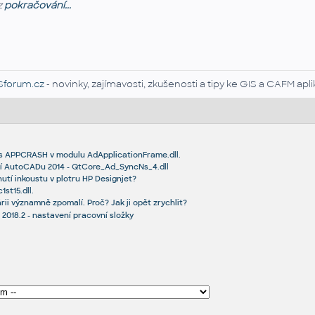
z
pokračování...
Sforum.cz
- novinky, zajímavosti, zkušenosti a tipy ke GIS a CAFM ap
s APPCRASH v modulu AdApplicationFrame.dll.
ní AutoCADu 2014 - QtCore_Ad_SyncNs_4.dll
utí inkoustu v plotru HP Designjet?
st15.dll.
rii významně zpomalí. Proč? Jak ji opět zrychlit?
 2018.2 - nastavení pracovní složky