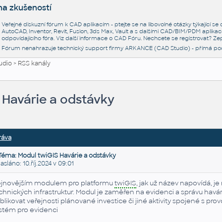
na zkušeností
Veřejné diskuzní fórum k CAD aplikacím - ptejte se na libovolné otázky týkající s
AutoCAD, Inventor, Revit, Fusion, 3ds Max, Vault a s dalšími CAD/BIM/PDM aplikac
odpovídajícího fóra. Viz další informace o
CAD Fóru
. Nechcete se registrovat? Zep
Fórum nenahrazuje technický support firmy ARKANCE (CAD Studio) - přímá po
udio
>
RSS kanály
 Havárie a odstávky
ráva
Téma: Modul twiGIS Havárie a odstávky
láno: 10.říj.2024 v 09:01
jnovějším modulem pro platformu
twiGIS
, jak už název napovídá, j
chnických infrastruktur. Modul je zaměřen na evidenci a správu havári
blikovat veřejnosti plánované investice či jiné aktivity spojené s p
stém pro evidenci