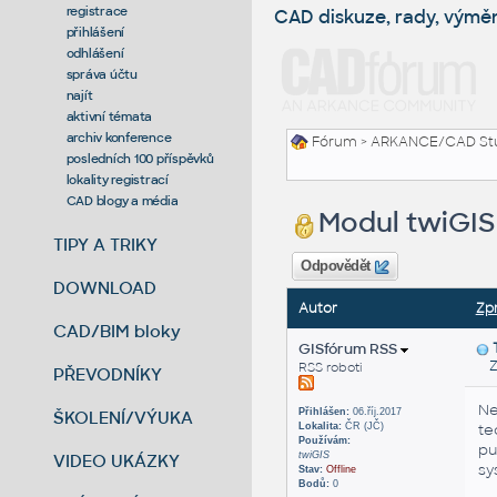
registrace
CAD diskuze, rady, výmě
přihlášení
odhlášení
správa účtu
najít
aktivní témata
archiv konference
Fórum
>
ARKANCE/CAD St
posledních 100 příspěvků
lokality registrací
CAD blogy a média
Modul twiGIS
TIPY A TRIKY
Odpovědět
DOWNLOAD
Autor
Zp
CAD/BIM bloky
GISfórum RSS
Zas
RSS roboti
PŘEVODNÍKY
Ne
Přihlášen:
06.říj.2017
ŠKOLENÍ/VÝUKA
Lokalita:
ČR (JČ)
te
Používám:
pu
twiGIS
VIDEO UKÁZKY
sy
Stav:
Offline
Bodů:
0