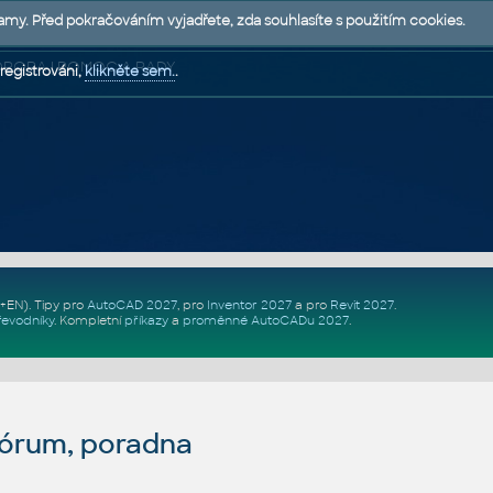
lamy. Před pokračováním vyjadřete, zda souhlasíte s použitím cookies.
 PODPORA | POMOC A RADY
registrováni,
klikněte sem.
.
Z+EN)
. Tipy pro
AutoCAD 2027
, pro
Inventor 2027
a pro
Revit 2027
.
řevodníky
.
Kompletní
příkazy
a
proměnné AutoCADu 2027
.
fórum, poradna