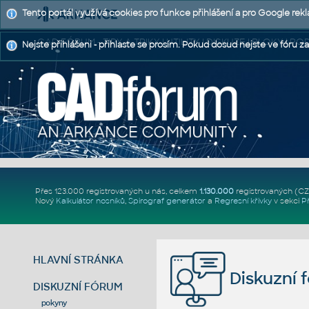
Tento portál využívá cookies pro funkce přihlášení a pro Google rek
CAD FÓRUM - TIPY A TRIKY | UTILITY | DISKUZE | BLOKY |
Nejste přihlášeni - přihlaste se prosím. Pokud dosud nejste ve fóru za
Přes 123.000 registrovaných u nás, celkem
1.130.000
registrovaných (C
Nový
Kalkulátor nosníků
,
Spirograf generátor
a
Regresní křivky
v sekci
P
HLAVNÍ STRÁNKA
Diskuzní 
DISKUZNÍ FÓRUM
pokyny