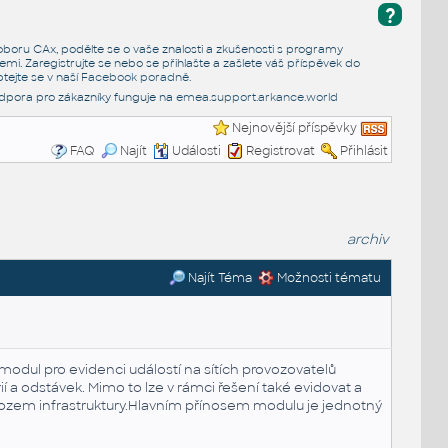
?
e oboru CAx, podělte se o vaše znalosti a zkušenosti s programy
emi. Zaregistrujte se nebo se přihlašte a zašlete váš příspěvek do
tejte se v naší
Facebook poradně
.
dpora pro zákazníky funguje na
emea.support.arkance.world
Nejnovější příspěvky
FAQ
Najít
Události
Registrovat
Přihlásit
archiv
Najít Téma
Možnosti tématu
e modul pro evidenci událostí na sítích provozovatelů
í a odstávek. Mimo to lze v rámci řešení také evidovat a
rovozem infrastruktury.Hlavním přínosem modulu je jednotný