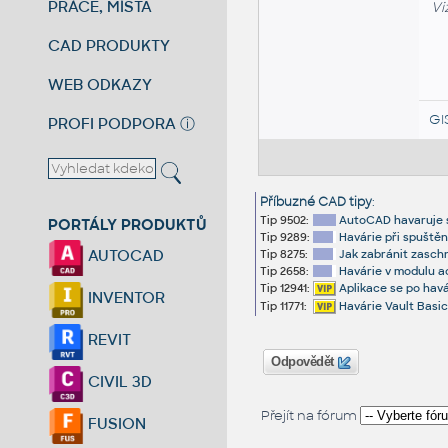
PRÁCE, MÍSTA
Vi
CAD PRODUKTY
WEB ODKAZY
GI
PROFI PODPORA
ⓘ
Příbuzné CAD tipy
:
Tip 9502:
AutoCAD havaruje 
PORTÁLY PRODUKTŮ
Tip 9289:
Havárie při spuště
AUTOCAD
Tip 8275:
Jak zabránit zaschn
Tip 2658:
Havárie v modulu ac1
Tip 12941:
Aplikace se po havá
INVENTOR
Tip 11771:
Havárie Vault Basic
REVIT
Odpovědět
CIVIL 3D
Přejít na fórum
FUSION