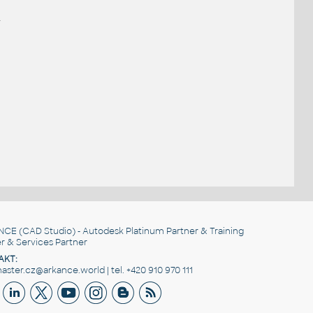
.
NCE
(CAD Studio) - Autodesk Platinum Partner & Training
r & Services Partner
AKT:
ster.cz@arkance.world | tel. +420 910 970 111