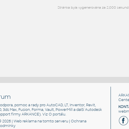
Stránka byla vygenerována za 2,000 sekund
rum
ARKA
Cente
, podpora, pomoc a rady pro AutoCAD, LT, Inventor, Revit,
KONT
3D, 3ds Max, Fusion, Forma, Vault, PowerMill a další Autodesk
webma
support firmy ARKANCE). Viz
O portálu
.
© 2026 |
Web reklama
na tomto serveru |
Ochrana
podmínky