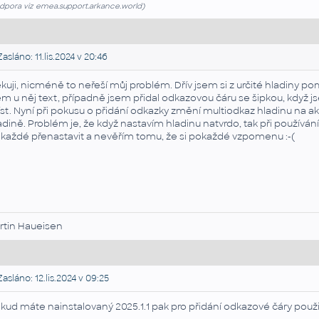
dpora viz emea.support.arkance.world)
asláno: 11.lis.2024 v 20:46
kuji, nicméně to neřeší můj problém. Dřív jsem si z určité hladiny po
em u něj text, případně jsem přidal odkazovou čáru se šipkou, když 
st. Nyní při pokusu o přidání odkazky změní multiodkaz hladinu na ak
adině. Problém je, že když nastavím hladinu natvrdo, tak při používán
každé přenastavit a nevěřím tomu, že si pokaždé vzpomenu :-(
rtin Haueisen
asláno: 12.lis.2024 v 09:25
kud máte nainstalovaný 2025.1.1 pak pro přidání odkazové čáry použi