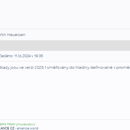
rtin Haueisen
asláno: 11.lis.2024 v 19:35
kazy jsou ve verzi 2025.1 směřovány do hladiny definované v prom
dimír Michl
(moderátor)
KANCE CZ
-
arkance.world