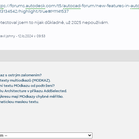
tp
s://forums.
autodesk
.com/t5/
autocad
-forum/new-features-in-
aut
13134542/highlight/true#M1141537
testoval jsem to nijak důkladně, už 2025 nepoužívám.
avil johny - 12.lis.2024 v 09:53
kaz s ostrým zalomením?
o texty multiodkazů (MODKAZ).
ení textu MOdkazu od podtržení?
u Architecture v příkazu AddSelected.
ýkresu mají MOdkazy chybné měřítko.
matickou maskou textu.