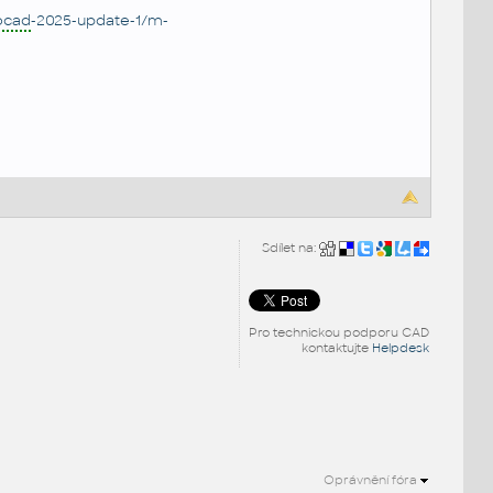
ocad
-2025-update-1/m-
Sdílet na:
Pro technickou podporu CAD
kontaktujte
Helpdesk
Oprávnění fóra