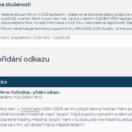
na zkušeností
Veřejné diskuzní fórum k CAD aplikacím - ptejte se na libovolné otázky týkající s
AutoCAD, Inventor, Revit, Fusion, 3ds Max, Vault a s dalšími CAD/BIM/PDM aplikac
odpovídajícího fóra. Viz další informace o
CAD Fóru
. Nechcete se registrovat? Zep
Fórum nenahrazuje technický support firmy ARKANCE (CAD Studio) - přímá po
ctví, strojírenství, CAD/GIS
>
AutoCAD
přidání odkazu
ráva
Téma: Multiodkaz - přidání odkazu
láno: 11.lis.2024 v 16:12
brý den. U
AutoCad
u 2024 i 2025 se mi vyskytl takový nešvar. Mám 
určité konkrétní hladině, např. "popis". Když popisku označím a dám p
stavené hladiny. Hladina "popis" není v tu dobu zrovna hladinou akt
tkal se s tím už někdo? Má to nějaké řešení?