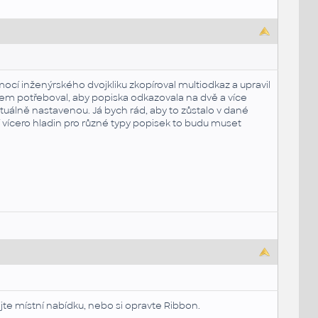
mocí inženýrského dvojkliku zkopíroval multiodkaz a upravil
jsem potřeboval, aby popiska odkazovala na dvě a více
tuálně nastavenou. Já bych rád, aby to zůstalo v dané
í vícero hladin pro různé typy popisek to budu muset
jte místní nabídku, nebo si opravte Ribbon.