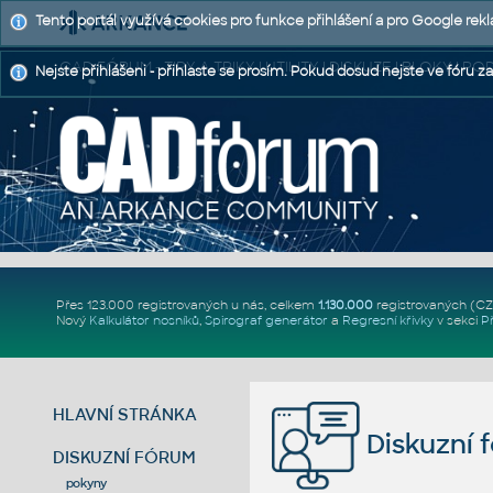
Tento portál využívá cookies pro funkce přihlášení a pro Google rek
CAD FÓRUM - TIPY A TRIKY | UTILITY | DISKUZE | BLOKY |
Nejste přihlášeni - přihlaste se prosím. Pokud dosud nejste ve fóru za
Přes 123.000 registrovaných u nás, celkem
1.130.000
registrovaných (C
Nový
Kalkulátor nosníků
,
Spirograf generátor
a
Regresní křivky
v sekci
P
HLAVNÍ STRÁNKA
Diskuzní 
DISKUZNÍ FÓRUM
pokyny