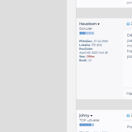
(po
Haueisen
Z
Diskutér
Dě
js
Přihlášen:
27.čer.2020
mí
Lokalita:
ČR (KV)
Používám:
hl
AutoCAD 2022 Civil 3D
po
Stav:
Offline
Bodů:
13
Ma
johny
Z
TOP uživatel
Po