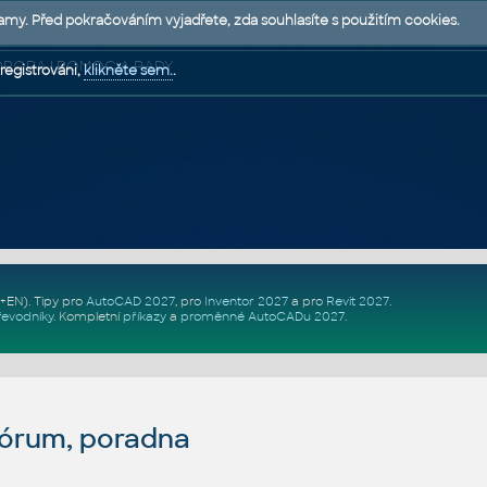
lamy. Před pokračováním vyjadřete, zda souhlasíte s použitím cookies.
 PODPORA | POMOC A RADY
registrováni,
klikněte sem.
.
Z+EN)
. Tipy pro
AutoCAD 2027
, pro
Inventor 2027
a pro
Revit 2027
.
řevodníky
.
Kompletní
příkazy
a
proměnné AutoCADu 2027
.
fórum, poradna