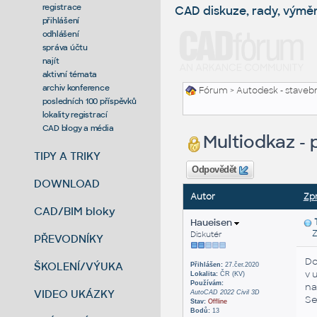
registrace
CAD diskuze, rady, výmě
přihlášení
odhlášení
správa účtu
najít
aktivní témata
archiv konference
Fórum
>
Autodesk - stavebni
posledních 100 příspěvků
lokality registrací
CAD blogy a média
Multiodkaz - 
TIPY A TRIKY
Odpovědět
DOWNLOAD
Autor
Zp
CAD/BIM bloky
Haueisen
Zas
Diskutér
PŘEVODNÍKY
Do
ŠKOLENÍ/VÝUKA
Přihlášen:
27.čer.2020
v 
Lokalita:
ČR (KV)
Používám:
na
VIDEO UKÁZKY
AutoCAD 2022 Civil 3D
Se
Stav:
Offline
Bodů:
13