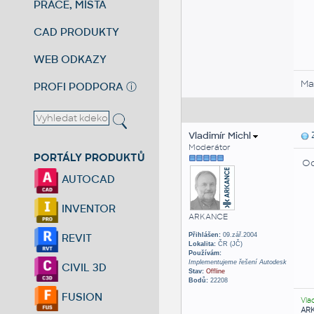
PRÁCE, MÍSTA
CAD PRODUKTY
WEB ODKAZY
Ma
PROFI PODPORA
ⓘ
Vladimír Michl
Z
Moderátor
PORTÁLY PRODUKTŮ
Od
AUTOCAD
INVENTOR
ARKANCE
Přihlášen:
09.zář.2004
REVIT
Lokalita:
ČR (JČ)
Používám:
Implementujeme řešení Autodesk
CIVIL 3D
Stav:
Offline
Bodů:
22208
FUSION
Vla
AR