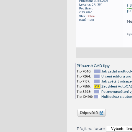
Přihlášen:
24.led.2006
ht
Lokalita:
ČR (JM)
Používám:
p/
C3D 2024
Stav:
Offline
Bodů:
1761
Ne
Upr
Příbuzné CAD tipy
:
Tip 7040:
Jak zadat multiod
Tip 7264:
Určení editoru pr
Tip 7187:
Jak zvětšit odsaz
Tip 7556:
Zacyklení AutoCAD
Tip 8298:
Po znovunačtení v
Tip 10496:
Multiodkaz s auto
Odpovědět
Přejít na fórum