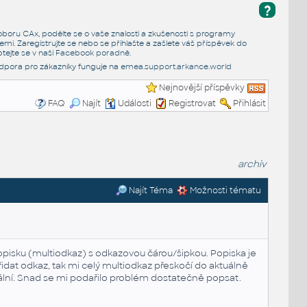
?
e oboru CAx, podělte se o vaše znalosti a zkušenosti s programy
emi. Zaregistrujte se nebo se přihlašte a zašlete váš příspěvek do
tejte se v naší
Facebook poradně
.
dpora pro zákazníky funguje na
emea.support.arkance.world
Nejnovější příspěvky
FAQ
Najít
Události
Registrovat
Přihlásit
archiv
Najít Téma
Možnosti tématu
popisku (multiodkaz) s odkazovou čárou/šipkou. Popiska je
řidat odkaz, tak mi celý multiodkaz přeskočí do aktuálně
uální. Snad se mi podařilo problém dostatečně popsat.