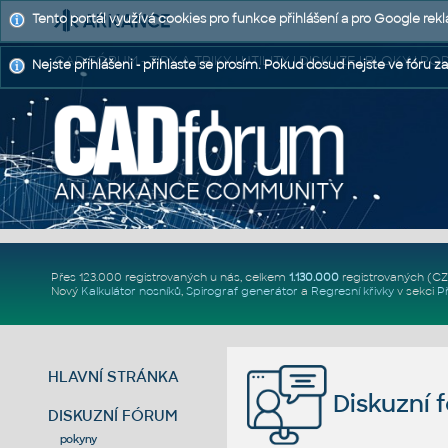
Tento portál využívá cookies pro funkce přihlášení a pro Google rek
CAD FÓRUM - TIPY A TRIKY | UTILITY | DISKUZE | BLOKY |
Nejste přihlášeni - přihlaste se prosím. Pokud dosud nejste ve fóru za
Přes 123.000 registrovaných u nás, celkem
1.130.000
registrovaných (C
Nový
Kalkulátor nosníků
,
Spirograf generátor
a
Regresní křivky
v sekci
P
HLAVNÍ STRÁNKA
Diskuzní 
DISKUZNÍ FÓRUM
pokyny