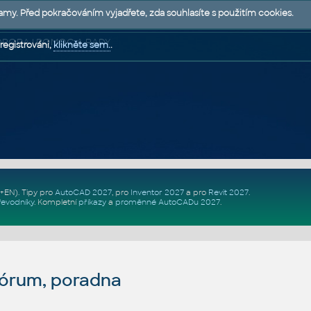
lamy. Před pokračováním vyjadřete, zda souhlasíte s použitím cookies.
 PODPORA | POMOC A RADY
registrováni,
klikněte sem.
.
Z+EN)
. Tipy pro
AutoCAD 2027
, pro
Inventor 2027
a pro
Revit 2027
.
řevodníky
.
Kompletní
příkazy
a
proměnné AutoCADu 2027
.
fórum, poradna