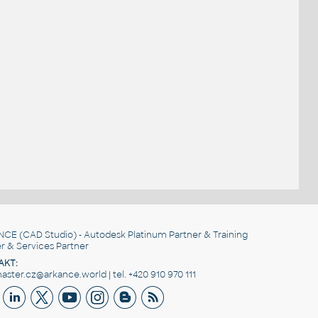
NCE
(CAD Studio) - Autodesk Platinum Partner & Training
r & Services Partner
AKT:
ster.cz@arkance.world | tel. +420 910 970 111