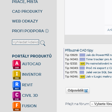
PRÁCE, MÍSTA
CAD PRODUKTY
WEB ODKAZY
Ar
PROFI PODPORA
ⓘ
Příbuzné CAD tipy
:
Tip 13929:
Jak do PowerMill 
PORTÁLY PRODUKTŮ
Tip 14340:
Time tracker pro A
AUTOCAD
Tip 12332:
Po nainstalování n
Tip 14049:
Proč mi export z C
Tip 13775:
Jaké verze SQL Ser
INVENTOR
Tip 14246:
Jak v iLogic makru
REVIT
Odpovědět
CIVIL 3D
Přejít na fórum
FUSION