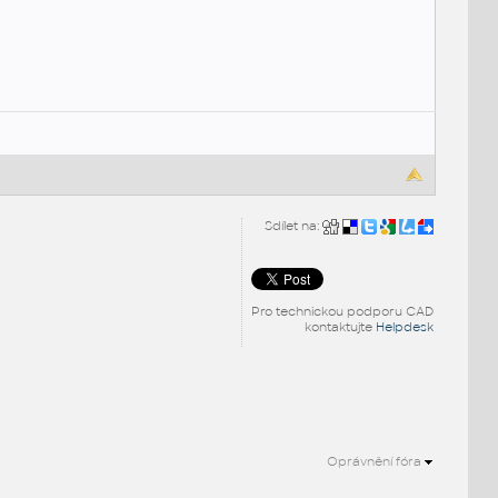
Sdílet na:
Pro technickou podporu CAD
kontaktujte
Helpdesk
Oprávnění fóra