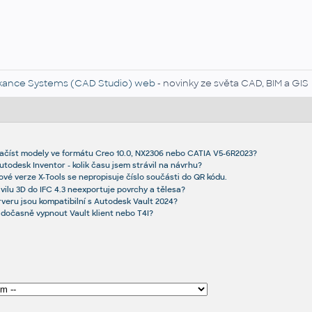
kance Systems (CAD Studio) web
- novinky ze světa CAD, BIM a GIS
načíst modely ve formátu Creo 10.0, NX2306 nebo CATIA V5-6R2023?
utodesk Inventor - kolik času jsem strávil na návrhu?
ové verze X-Tools se nepropisuje číslo součásti do QR kódu.
ivilu 3D do IFC 4.3 neexportuje povrchy a tělesa?
veru jsou kompatibilní s Autodesk Vault 2024?
 dočasně vypnout Vault klient nebo T4I?