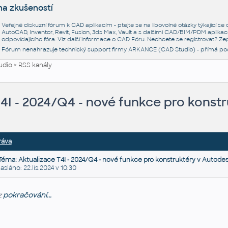
na zkušeností
Veřejné diskuzní fórum k CAD aplikacím - ptejte se na libovolné otázky týkající s
AutoCAD, Inventor, Revit, Fusion, 3ds Max, Vault a s dalšími CAD/BIM/PDM aplikac
odpovídajícího fóra. Viz další informace o
CAD Fóru
. Nechcete se registrovat? Zep
Fórum nenahrazuje technický support firmy ARKANCE (CAD Studio) - přímá po
udio
>
RSS kanály
4I - 2024/Q4 - nové funkce pro konst
ráva
Téma: Aktualizace T4I - 2024/Q4 - nové funkce pro konstruktéry v Autode
láno: 22.lis.2024 v 10:30
z
pokračování...