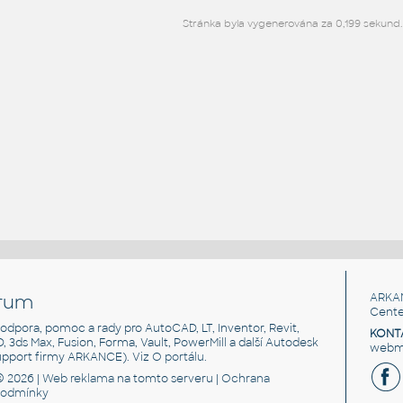
Stránka byla vygenerována za 0,199 sekund.
rum
ARKA
Cente
, podpora, pomoc a rady pro AutoCAD, LT, Inventor, Revit,
KONT
3D, 3ds Max, Fusion, Forma, Vault, PowerMill a další Autodesk
webma
support firmy ARKANCE). Viz
O portálu
.
© 2026 |
Web reklama
na tomto serveru |
Ochrana
podmínky