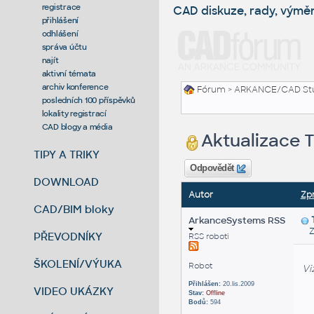
registrace
CAD diskuze, rady, výmě
přihlášení
odhlášení
správa účtu
najít
aktivní témata
archiv konference
Fórum
>
ARKANCE/CAD St
posledních 100 příspěvků
lokality registrací
CAD blogy a média
Aktualizace T
TIPY A TRIKY
Odpovědět
DOWNLOAD
Autor
Zp
CAD/BIM bloky
ArkanceSystems RSS
Zas
PŘEVODNÍKY
RSS roboti
ŠKOLENÍ/VÝUKA
Robot
Vi
Přihlášen:
20.lis.2009
VIDEO UKÁZKY
Stav:
Offline
Bodů:
594