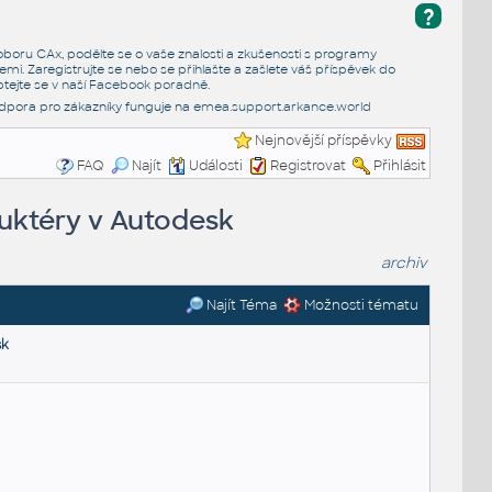
?
e oboru CAx, podělte se o vaše znalosti a zkušenosti s programy
emi. Zaregistrujte se nebo se přihlašte a zašlete váš příspěvek do
tejte se v naší
Facebook poradně
.
dpora pro zákazníky funguje na
emea.support.arkance.world
Nejnovější příspěvky
FAQ
Najít
Události
Registrovat
Přihlásit
ruktéry v Autodesk
archiv
Najít Téma
Možnosti tématu
sk