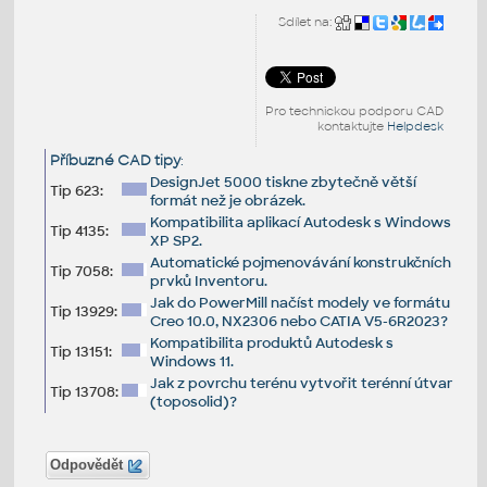
Sdílet na:
Pro technickou podporu CAD
kontaktujte
Helpdesk
Příbuzné CAD tipy
:
DesignJet 5000 tiskne zbytečně větší
Tip 623:
formát než je obrázek.
Kompatibilita aplikací Autodesk s Windows
Tip 4135:
XP SP2.
Automatické pojmenovávání konstrukčních
Tip 7058:
prvků Inventoru.
Jak do PowerMill načíst modely ve formátu
Tip 13929:
Creo 10.0, NX2306 nebo CATIA V5-6R2023?
Kompatibilita produktů Autodesk s
Tip 13151:
Windows 11.
Jak z povrchu terénu vytvořit terénní útvar
Tip 13708:
(toposolid)?
Odpovědět