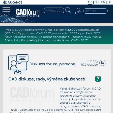
CZ
|
SK
|
EN
|
DE
Přes 123.000 registrovaných u nás, celkem
1.130.000
registrovaných
(CZ+EN)
. Tipy pro
AutoCAD 2027
, pro
Inventor 2027
a pro
Revit 2027
.
Nový
Kalkulátor nosníků
,
Spirograf generátor
a
Regresní křivky
v sekci
Převodníky
.
Kompletní
příkazy
a
proměnné AutoCADu 2027
.
RSS tipy
Diskuzní fórum, poradna
RSS diskuze
?
CAD diskuze, rady, výměna zkušeností
Veřejné diskuzní fórum k CAD
aplikacím - ptejte se na
libovolné otázky týkající se
oboru CAx, podělte se o vaše
znalosti a zkušenosti s
programy AutoCAD, Inventor,
Revit, Fusion, 3ds Max, Vault a s dalšími CAD/BIM/PDM aplikacemi.