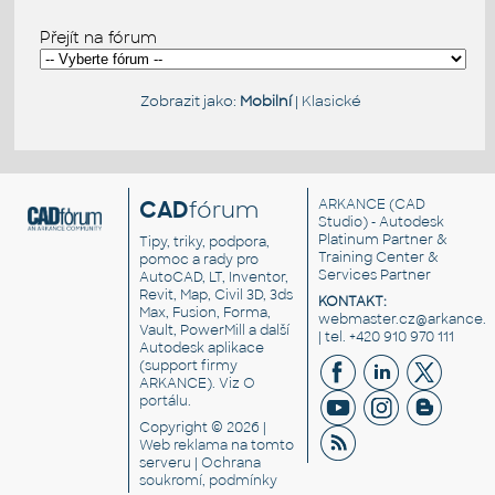
Přejít na fórum
Zobrazit jako:
Mobilní
|
Klasické
CAD
fórum
ARKANCE
(CAD
Studio) - Autodesk
Platinum Partner &
Tipy, triky, podpora,
Training Center &
pomoc a rady pro
Services Partner
AutoCAD, LT, Inventor,
Revit, Map, Civil 3D, 3ds
KONTAKT:
Max, Fusion, Forma,
webmaster.cz@arkance.w
Vault, PowerMill a další
| tel. +420 910 970 111
Autodesk aplikace
(support firmy
ARKANCE). Viz
O
portálu
.
Copyright © 2026 |
Web reklama
na tomto
serveru |
Ochrana
soukromí, podmínky