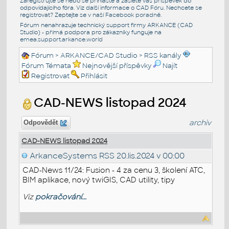
Zaregistrujte se nebo se přihlašte a zašlete váš příspěvek do
odpovídajícího fóra. Viz další informace o
CAD Fóru
. Nechcete se
registrovat? Zeptejte se v naší
Facebook poradně
.
Fórum nenahrazuje technický support firmy ARKANCE (CAD
Studio) - přímá podpora pro zákazníky funguje na
emea.support.arkance.world
Fórum
>
ARKANCE/CAD Studio
>
RSS kanály
Fórum Témata
Nejnovější příspěvky
Najít
Registrovat
Přihlásit
CAD-NEWS listopad 2024
archiv
Odpovědět
CAD-NEWS listopad 2024
ArkanceSystems RSS
20.lis.2024 v 00:00
CAD-News 11/24: Fusion - 4 za cenu 3, školení ATC,
BIM aplikace, nový twiGIS, CAD utility, tipy
Viz
pokračování...