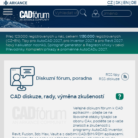
CZ
|
SK
|
EN
|
DE
Přes 123.000 registrovaných u nás, celkem
1.130.000
registrovaných
(CZ+EN)
. Tipy pro
AutoCAD 2027
, pro
Inventor 2027
a pro
Revit 2027
.
Nový
Kalkulátor nosníků
,
Spirograf generátor
a
Regresní křivky
v sekci
Převodníky
.
Kompletní
příkazy
a
proměnné AutoCADu 2027
.
RSS tipy
Diskuzní fórum, poradna
RSS diskuze
?
CAD diskuze, rady, výměna zkušeností
Veřejné diskuzní fórum k CAD
aplikacím - ptejte se na
libovolné otázky týkající se
oboru CAx, podělte se o vaše
znalosti a zkušenosti s
programy AutoCAD, Inventor,
Revit, Fusion, 3ds Max, Vault a s dalšími CAD/BIM/PDM aplikacemi.