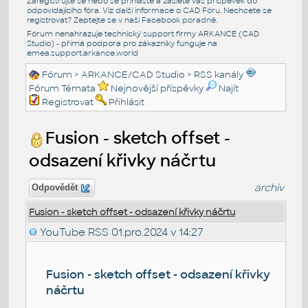
Zaregistrujte se nebo se přihlašte a zašlete váš příspěvek do
odpovídajícího fóra. Viz další informace o
CAD Fóru
. Nechcete se
registrovat? Zeptejte se v naší
Facebook poradně
.
Fórum nenahrazuje technický support firmy ARKANCE (CAD
Studio) - přímá podpora pro zákazníky funguje na
emea.support.arkance.world
Fórum
>
ARKANCE/CAD Studio
>
RSS kanály
Fórum Témata
Nejnovější příspěvky
Najít
Registrovat
Přihlásit
Fusion - sketch offset -
odsazení křivky náčrtu
archiv
Odpovědět
Fusion - sketch offset - odsazení křivky náčrtu
YouTube RSS
01.pro.2024 v 14:27
Fusion - sketch offset - odsazení křivky
náčrtu