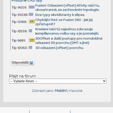
Příbuzné CAD tipy
:
Fusion: Odsazení (offset) křivky náčrtu,
Tip 14331:
oboustranné, se zachováním topologie.
Tip 10038:
Dva typy ekvidistanty k elipse.
Chybějící font ve Fusion 360 - jak jej
Tip 13169:
zpřístupnit?
Kreslení náčrtů najednou zobrazuje
Tip 12539:
komplikovanou volbu osy a je pomalejší.
3DOffset a další postupy pro rovnoběžné
Tip 9681:
odsazení 3D povrchu (DMT a jiné)
Tip 12063:
3D odsazení (offset) povrchu.
Odpovědět
Přejít na fórum
Zobrazit jako:
Mobilní
|
Klasické