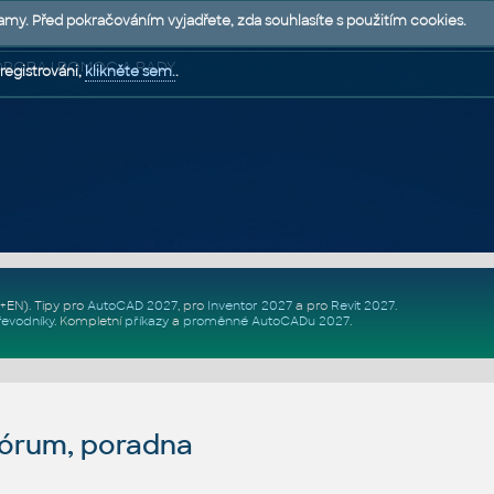
lamy. Před pokračováním vyjadřete, zda souhlasíte s použitím cookies.
 PODPORA | POMOC A RADY
registrováni,
klikněte sem.
.
Z+EN)
. Tipy pro
AutoCAD 2027
, pro
Inventor 2027
a pro
Revit 2027
.
řevodníky
.
Kompletní
příkazy
a
proměnné AutoCADu 2027
.
fórum, poradna