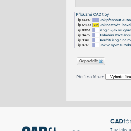
Příbuzné CAD tipy
:
Tip 14397:
Jak přepnout Auto
Tip 12300:
Jak nastavit libovo
Tip 10851:
iLogic - jak ve výk
Tip 9476:
Ukládání DWG kopi
Tip 9341:
Použití iLogic na r
Tip 8717:
Jak ve výkresu zob
Odpovědět
Přejít na fórum
CAD
fó
Tipy, triky