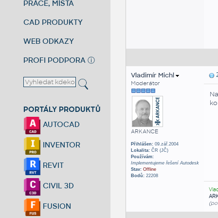
PRÁCE, MÍSTA
CAD PRODUKTY
WEB ODKAZY
PROFI PODPORA
ⓘ
Vladimír Michl
Z
Moderátor
Na
ko
PORTÁLY PRODUKTŮ
AUTOCAD
ARKANCE
INVENTOR
Přihlášen:
09.zář.2004
Lokalita:
ČR (JČ)
Používám:
Implementujeme řešení Autodesk
REVIT
Stav:
Offline
Bodů:
22208
CIVIL 3D
Vla
AR
(po
FUSION