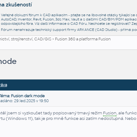
na zkušeností
Veřejné diskuzní fórum k CAD aplikacím - ptejte se na libovolné otázky týkající s
AutoCAD, Inventor, Revit, Fusion, 3ds Max, Vault a s dalšími CAD/BIM/PDM aplikac
odpovídajícího fóra. Viz další informace o
CAD Fóru
. Nechcete se registrovat? Zep
Fórum nenahrazuje technický support firmy ARKANCE (CAD Studio) - přímá po
ctví, strojírenství, CAD/GIS
>
Fusion 360 a platforma Fusion
mode
ráva
Téma: Fusion dark mode
láno: 29.led.2025 v 19:50
těl jsem si vyzkoušet tady popisovaný tmavý režim
Fusion
, ale funk
rtu (Windows 11), tak je pro mně funkce asi zatím nedostupná. Nebo 