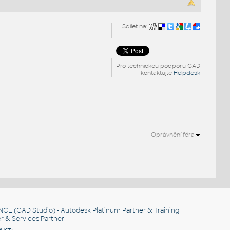
Sdílet na:
Pro technickou podporu CAD
kontaktujte
Helpdesk
Oprávnění fóra
NCE
(CAD Studio) - Autodesk Platinum Partner & Training
r & Services Partner