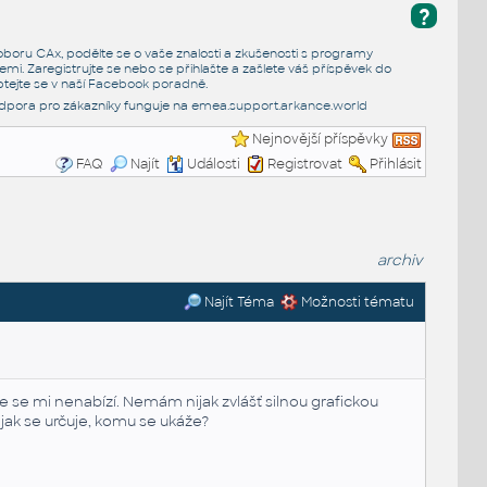
?
e oboru CAx, podělte se o vaše znalosti a zkušenosti s programy
emi. Zaregistrujte se nebo se přihlašte a zašlete váš příspěvek do
tejte se v naší
Facebook poradně
.
dpora pro zákazníky funguje na
emea.support.arkance.world
Nejnovější příspěvky
FAQ
Najít
Události
Registrovat
Přihlásit
archiv
Najít Téma
Možnosti tématu
ce se mi nenabízí. Nemám nijak zvlášť silnou grafickou
jak se určuje, komu se ukáže?