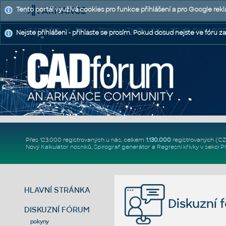
Tento portál využívá cookies pro funkce přihlášení a pro Google rek
CAD FÓRUM - TIPY A TRIKY | UTILITY | DISKUZE | BLOKY |
Nejste přihlášeni - přihlaste se prosím. Pokud dosud nejste ve fóru za
Přes 123.000 registrovaných u nás, celkem
1.130.000
registrovaných (C
Nový
Kalkulátor nosníků
,
Spirograf generátor
a
Regresní křivky
v sekci
P
HLAVNÍ STRÁNKA
Diskuzní 
DISKUZNÍ FÓRUM
pokyny