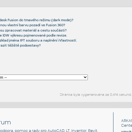
desk Fusion do tmavého režimu (dark mode)?
lnou vlastní barvu pozadí ve Fusion 360?
resu zpracovat materiál a cestu součásti?
e IDW výkresu pojmenované podle revize.
ozklad jména IPT souboru a naplnění iVlastností.
razit těžiště podsestavy?
Stránka byla vygenerována za 0,414 sekund.
rum
ARKA
Cente
, podpora, pomoc a rady pro AutoCAD, LT, Inventor, Revit,