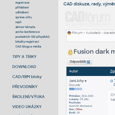
registrace
CAD diskuze, rady, výmě
přihlášení
odhlášení
správa účtu
najít
aktivní témata
archiv konference
Fórum
>
Autodesk - stavebni
posledních 100 příspěvků
lokality registrací
CAD blogy a média
Fusion dark 
TIPY A TRIKY
Odpovědět
DOWNLOAD
Autor
Zp
CAD/BIM bloky
JanLichy
Zas
Diskutér
PŘEVODNÍKY
Ch
ŠKOLENÍ/VÝUKA
Přihlášen:
29.lis.2020
ka
Lokalita:
ČR (PA)
Používám:
VIDEO UKÁZKY
AutoCAD Mechanical
Stav:
Offline
Bodů:
29