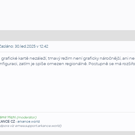
asláno: 30.led.2025 v 12:42
 grafické kartě nezáleží, tmavý režim není graficky náročnější, ani n
nfiguraci, zatím je spíše omezen regionálně. Postupně se má rozšiřo
dimír Michl
(moderátor)
KANCE CZ
-
arkance.world
dpora viz emea.support.arkance.world)