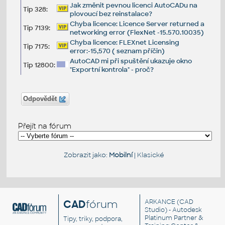
Jak změnit pevnou licenci AutoCADu na
Tip 328:
plovoucí bez reinstalace?
Chyba licence: Licence Server returned a
Tip 7139:
networking error (FlexNet -15.570.10035)
Chyba licence: FLEXnet Licensing
Tip 7175:
error:-15,570 ( seznam příčin)
AutoCAD mi při spuštění ukazuje okno
Tip 12800:
"Exportní kontrola" - proč?
Odpovědět
Přejít na fórum
Zobrazit jako:
Mobilní
|
Klasické
CAD
fórum
ARKANCE
(CAD
Studio) - Autodesk
Platinum Partner &
Tipy, triky, podpora,