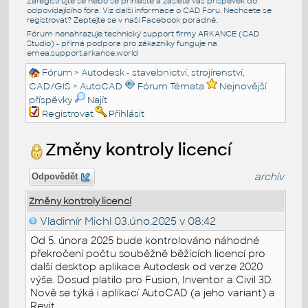
Zaregistrujte se nebo se přihlašte a zašlete váš příspěvek do
odpovídajícího fóra. Viz další informace o
CAD Fóru
. Nechcete se
registrovat? Zeptejte se v naší
Facebook poradně
.
Fórum nenahrazuje technický support firmy ARKANCE (CAD
Studio) - přímá podpora pro zákazníky funguje na
emea.support.arkance.world
Fórum
>
Autodesk - stavebnictví, strojírenství,
CAD/GIS
>
AutoCAD
Fórum Témata
Nejnovější
příspěvky
Najít
Registrovat
Přihlásit
Změny kontroly licencí
archiv
Odpovědět
Změny kontroly licencí
Vladimír Michl
03.úno.2025 v 08:42
Od 5. února 2025 bude kontrolováno náhodné
překročení počtu souběžně běžících licencí pro
další desktop aplikace Autodesk od verze 2020
výše. Dosud platilo pro Fusion, Inventor a Civil 3D.
Nově se týká i aplikací AutoCAD (a jeho variant) a
Revit.