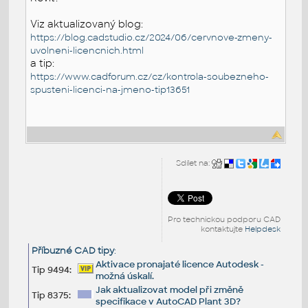
Viz aktualizovaný blog:
https://blog.cadstudio.cz/2024/06/cervnove-zmeny-
uvolneni-licencnich.html
a tip:
https://www.cadforum.cz/cz/kontrola-soubezneho-
spusteni-licenci-na-jmeno-tip13651
Sdílet na:
Pro technickou podporu CAD
kontaktujte
Helpdesk
Příbuzné CAD tipy
:
Aktivace pronajaté licence Autodesk -
Tip 9494:
možná úskalí.
Jak aktualizovat model při změně
Tip 8375:
specifikace v AutoCAD Plant 3D?