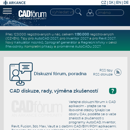
CZ
|
SK
|
EN
|
DE
Přes 123.000 registrovaných u nás, celkem
1.130.000
registrovaných
(CZ+EN)
. Tipy pro
AutoCAD 2027
, pro
Inventor 2027
a pro
Revit 2027
.
Nový
Kalkulátor nosníků
,
Spirograf generátor
a
Regresní křivky
v sekci
Převodníky
.
Kompletní
příkazy
a
proměnné AutoCADu 2027
.
RSS tipy
Diskuzní fórum, poradna
RSS diskuze
?
CAD diskuze, rady, výměna zkušeností
Veřejné diskuzní fórum k CAD
aplikacím - ptejte se na
libovolné otázky týkající se
oboru CAx, podělte se o vaše
znalosti a zkušenosti s
programy AutoCAD, Inventor,
Revit, Fusion, 3ds Max, Vault a s dalšími CAD/BIM/PDM aplikacemi.