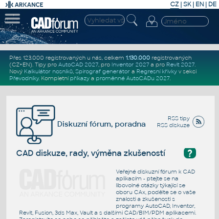
CZ
|
SK
|
EN
|
DE
Přes 123.000 registrovaných u nás, celkem
1.130.000
registrovaných
(CZ+EN)
. Tipy pro
AutoCAD 2027
, pro
Inventor 2027
a pro
Revit 2027
.
Nový
Kalkulátor nosníků
,
Spirograf generátor
a
Regresní křivky
v sekci
Převodníky
.
Kompletní
příkazy
a
proměnné AutoCADu 2027
.
RSS tipy
Diskuzní fórum, poradna
RSS diskuze
?
CAD diskuze, rady, výměna zkušeností
Veřejné diskuzní fórum k CAD
aplikacím - ptejte se na
libovolné otázky týkající se
oboru CAx, podělte se o vaše
znalosti a zkušenosti s
programy AutoCAD, Inventor,
Revit, Fusion, 3ds Max, Vault a s dalšími CAD/BIM/PDM aplikacemi.