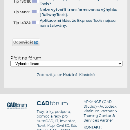
Tip 13019:
Tools?
Nelze vytvořit transformovanou výhybku
Tip 14151:
(RailwayTools).
Aplikace mi hlásí, že Express Tools nejsou
Tip 14324:
nainstalovány.
Odpovědět
Přejít na fórum
Zobrazit jako:
Mobilní
|
Klasické
CAD
fórum
ARKANCE
(CAD
Studio) - Autodesk
Platinum Partner &
Tipy, triky, podpora,
Training Center &
pomoc a rady pro
Services Partner
AutoCAD, LT, Inventor,
Revit, Map, Civil 3D, 3ds
KONTAKT: