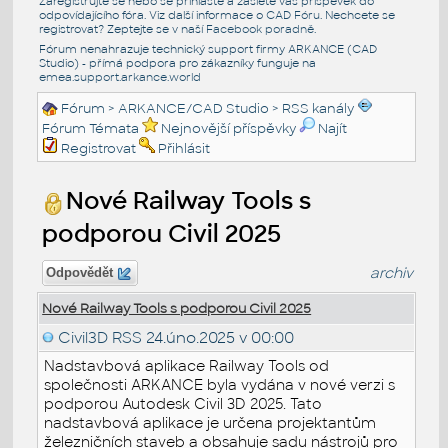
Zaregistrujte se nebo se přihlašte a zašlete váš příspěvek do
odpovídajícího fóra. Viz další informace o
CAD Fóru
. Nechcete se
registrovat? Zeptejte se v naší
Facebook poradně
.
Fórum nenahrazuje technický support firmy ARKANCE (CAD
Studio) - přímá podpora pro zákazníky funguje na
emea.support.arkance.world
Fórum
>
ARKANCE/CAD Studio
>
RSS kanály
Fórum Témata
Nejnovější příspěvky
Najít
Registrovat
Přihlásit
Nové Railway Tools s
podporou Civil 2025
archiv
Odpovědět
Nové Railway Tools s podporou Civil 2025
Civil3D RSS
24.úno.2025 v 00:00
Nadstavbová aplikace Railway Tools od
společnosti ARKANCE byla vydána v nové verzi s
podporou Autodesk Civil 3D 2025. Tato
nadstavbová aplikace je určena projektantům
železničních staveb a obsahuje sadu nástrojů pro