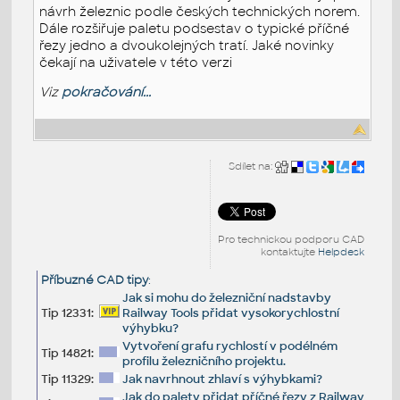
návrh železnic podle českých technických norem.
Dále rozšiřuje paletu podsestav o typické příčné
řezy jedno a dvoukolejných tratí. Jaké novinky
čekají na uživatele v této verzi
Viz
pokračování...
Sdílet na:
Pro technickou podporu CAD
kontaktujte
Helpdesk
Příbuzné CAD tipy
:
Jak si mohu do železniční nadstavby
Tip 12331:
Railway Tools přidat vysokorychlostní
výhybku?
Vytvoření grafu rychlostí v podélném
Tip 14821:
profilu železničního projektu.
Tip 11329:
Jak navrhnout zhlaví s výhybkami?
Jak do palety přidat příčné řezy z Railway